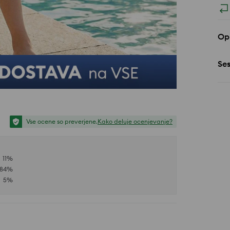
Opi
Se
Vse ocene so preverjene.
Kako deluje ocenjevanje?
11
%
84
%
5
%