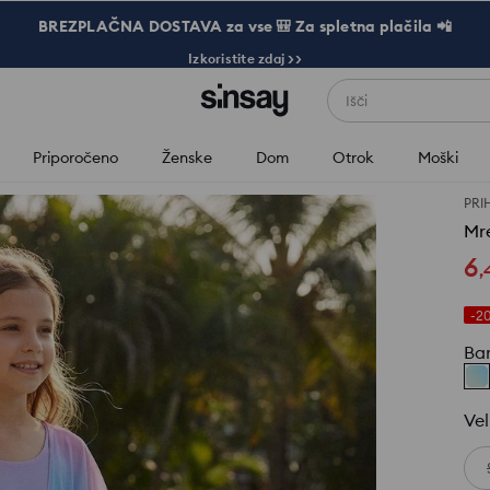
BREZPLAČNA DOSTAVA za vse 🎒 Za spletna plačila 📲
Izkoristite zdaj >>
Išči
Priporočeno
Ženske
Dom
Otrok
Moški
PRI
Mr
6
,
-2
Ba
Vel