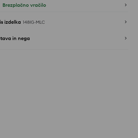
Brezplačno vračilo
s izdelka
148IG-MLC
stava in nega