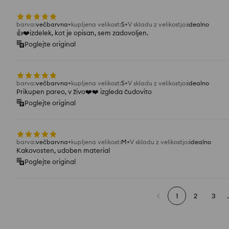
barva
:
večbarvna
kupljena velikost
:
S
V skladu z velikostjo
:
idealno
👍️❤️izdelek, kot je opisan, sem zadovoljen.
Poglejte original
barva
:
večbarvna
kupljena velikost
:
S
V skladu z velikostjo
:
idealno
Prikupen pareo, v živo❤️❤️ izgleda čudovito
Poglejte original
barva
:
večbarvna
kupljena velikost
:
M
V skladu z velikostjo
:
idealno
Kakovosten, udoben material
Poglejte original
1
2
3
.