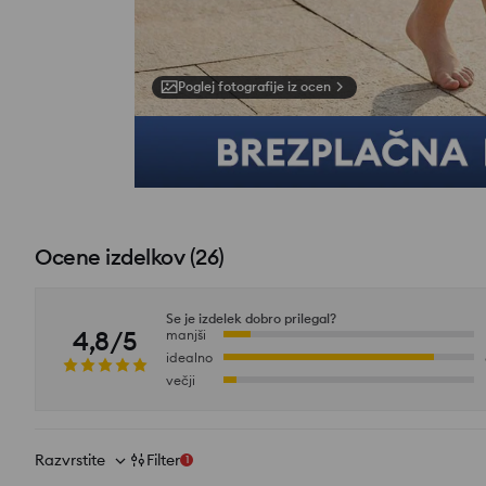
Poglej fotografije iz ocen
Ocene izdelkov
(
26
)
Se je izdelek dobro prilegal?
4,8/5
manjši
idealno
večji
Razvrstite
Filter
1