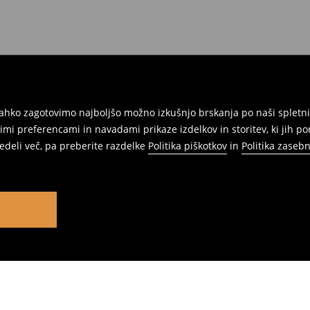
ahko zagotovimo najboljšo možno izkušnjo brskanja po naši spletni
mi preferencami in navadami prikaze izdelkov in storitev, ki jih p
vedeli več, pa preberite razdelke
Politika piškotkov
in
Politika zasebn