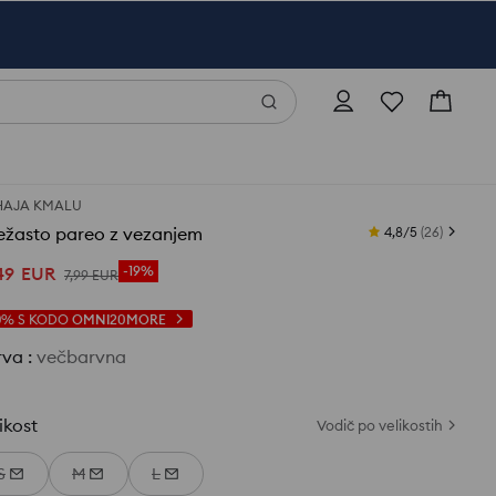
HAJA KMALU
ežasto pareo z vezanjem
4,8/5
(
26
)
49
EUR
-19%
7
,
99
EUR
0%
S KODO
OMNI20MORE
rva
:
večbarvna
ikost
Vodič po velikostih
S
M
L