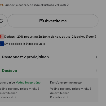
4
%
kupcev je ocenilo, da izdelek ustreza velikosti
Obvestite me
Dodatni -20% popust na Znižanje ob nakupu vsaj 2 izdelkov (Pogoji)
Smo podjetje iz Evropske unije
Dostopnost v prodajalnah
Dostava
oslovalnice
Vedno brezplačno
Kurir/prevzemno mesto
ečina paketov prispe v roku 5
Večina paketov prispe v roku 5
elovnih dneh
delovnih dneh
odrobnosti >
Podrobnosti >