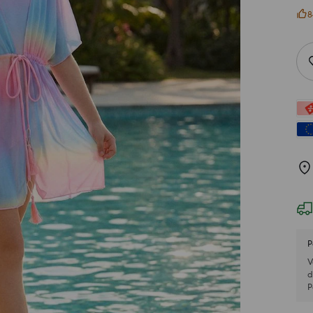
8
P
V
d
P