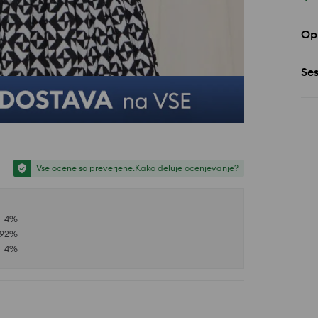
Opi
Se
Vse ocene so preverjene.
Kako deluje ocenjevanje?
4
%
92
%
4
%