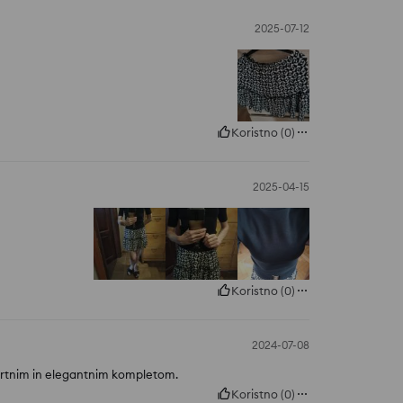
2025-07-12
Koristno
(
0
)
2025-04-15
Koristno
(
0
)
2024-07-08
portnim in elegantnim kompletom.
Koristno
(
0
)