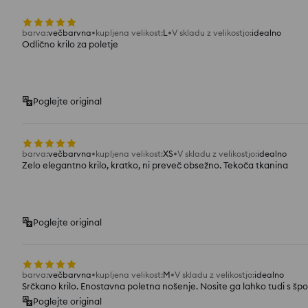
barva
:
večbarvna
kupljena velikost
:
L
V skladu z velikostjo
:
idealno
Odlično krilo za poletje
Poglejte original
barva
:
večbarvna
kupljena velikost
:
XS
V skladu z velikostjo
:
idealno
Zelo elegantno krilo, kratko, ni preveč obsežno. Tekoča tkanina
Poglejte original
barva
:
večbarvna
kupljena velikost
:
M
V skladu z velikostjo
:
idealno
Srčkano krilo. Enostavna poletna nošenje. Nosite ga lahko tudi s š
Poglejte original