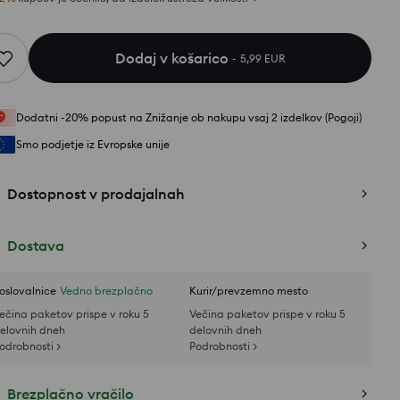
Dodaj v košarico
5,99 EUR
Dodatni -20% popust na Znižanje ob nakupu vsaj 2 izdelkov (Pogoji)
Smo podjetje iz Evropske unije
Dostopnost v prodajalnah
Dostava
oslovalnice
Vedno brezplačno
Kurir/prevzemno mesto
ečina paketov prispe v roku 5
Večina paketov prispe v roku 5
elovnih dneh
delovnih dneh
odrobnosti >
Podrobnosti >
Brezplačno vračilo