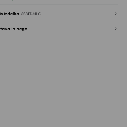
s izdelka
6531T-MLC
stava in nega