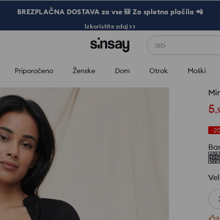
BREZPLAČNA DOSTAVA za vse 🎒 Za spletna plačila 📲
Izkoristite zdaj >>
Išči
Priporočeno
Ženske
Dom
Otrok
Moški
Min
5
,
-2
Ba
Vel
9