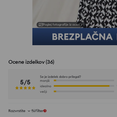
Poglej fotografije iz ocen
Kupi ta komplet
Ocene izdelkov
(
36
)
Se je izdelek dobro prilegal?
5/5
manjši
idealno
večji
Razvrstite
Filter
1