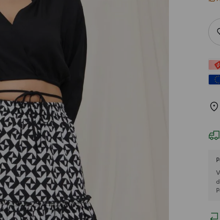
P
V
d
P