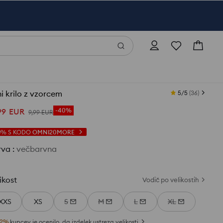
i krilo z vzorcem
5/5
(
36
)
99
EUR
-40%
9
,
99
EUR
0%
S KODO
OMNI20MORE
rva
:
večbarvna
ikost
Vodič po velikostih
XXS
XS
S
M
L
XL
2
%
kupcev je ocenilo, da izdelek ustreza velikosti