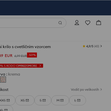
i krilo s cvetličnim vzorcem
4,9/5
(
43
)
49
EUR
-50%
6
,
99
EUR
0%
S KODO
OMNI20MORE
rva
:
krema
ikost
Vodič po velikostih
XXS
XS
S
M
L
XL