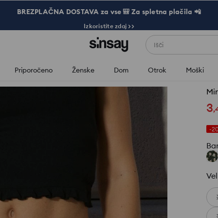
BREZPLAČNA DOSTAVA za vse 🎒 Za spletna plačila 📲
Izkoristite zdaj >>
Išči
Priporočeno
Ženske
Dom
Otrok
Moški
Min
3
,
-2
Ba
Vel