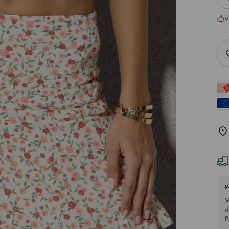
9
P
V
d
P