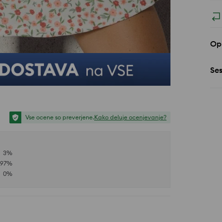
Opi
Se
Vse ocene so preverjene.
Kako deluje ocenjevanje?
3
%
97
%
0
%