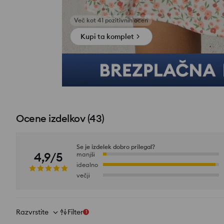
Kupi ta komplet
Ocene izdelkov
(
43
)
Se je izdelek dobro prilegal?
4,9/5
manjši
idealno
večji
Razvrstite
Filter
1