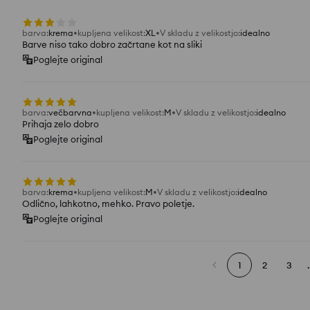
barva
:
krema
kupljena velikost
:
XL
V skladu z velikostjo
:
idealno
Barve niso tako dobro začrtane kot na sliki
Poglejte original
barva
:
večbarvna
kupljena velikost
:
M
V skladu z velikostjo
:
idealno
Prihaja zelo dobro
Poglejte original
barva
:
krema
kupljena velikost
:
M
V skladu z velikostjo
:
idealno
Odlično, lahkotno, mehko. Pravo poletje.
Poglejte original
1
2
3
.