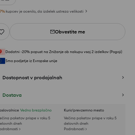
7
%
kupcev je ocenilo, da izdelek ustreza velikosti
Obvestite me
Dodatni -20% popust na Znižanje ob nakupu vsaj 2 izdelkov (Pogoji)
Smo podjetje iz Evropske unije
Dostopnost v prodajalnah
Dostava
oslovalnice
Vedno brezplačno
Kurir/prevzemno mesto
ečina paketov prispe v roku 5
Večina paketov prispe v roku 5
elovnih dneh
delovnih dneh
odrobnosti >
Podrobnosti >