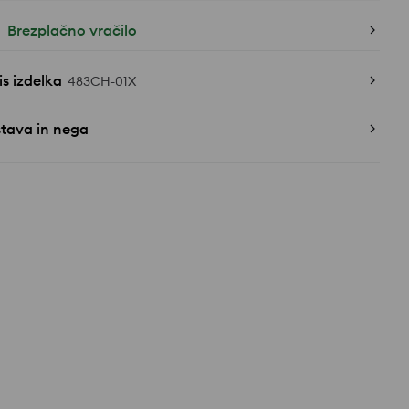
Brezplačno vračilo
s izdelka
483CH-01X
stava in nega