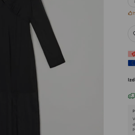
7
Izd
P
V
d
P