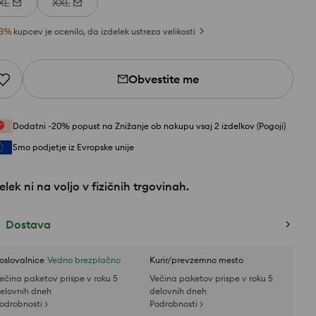
XL
XXL
3
%
kupcev je ocenilo, da izdelek ustreza velikosti
Obvestite me
Dodatni -20% popust na Znižanje ob nakupu vsaj 2 izdelkov (Pogoji)
Smo podjetje iz Evropske unije
elek ni na voljo v fizičnih trgovinah.
Dostava
oslovalnice
Vedno brezplačno
Kurir/prevzemno mesto
ečina paketov prispe v roku 5
Večina paketov prispe v roku 5
elovnih dneh
delovnih dneh
odrobnosti >
Podrobnosti >