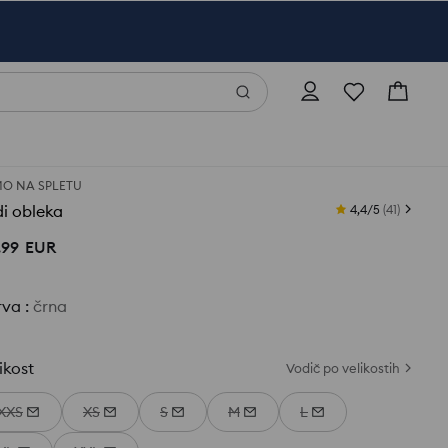
O NA SPLETU
i obleka
4,4/5
(
41
)
,
99
EUR
rva
:
črna
ikost
Vodič po velikostih
XXS
XS
S
M
L