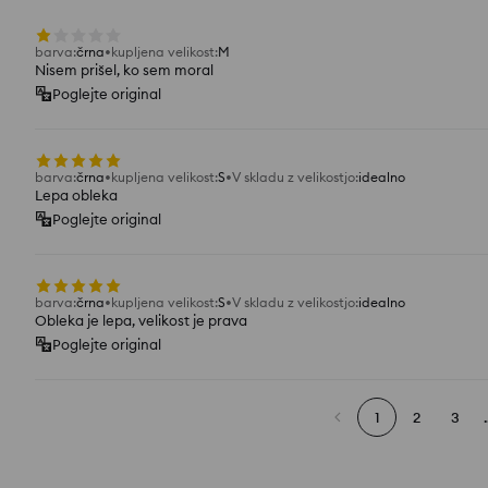
barva
:
črna
kupljena velikost
:
M
Nisem prišel, ko sem moral
Poglejte original
barva
:
črna
kupljena velikost
:
S
V skladu z velikostjo
:
idealno
Lepa obleka
Poglejte original
barva
:
črna
kupljena velikost
:
S
V skladu z velikostjo
:
idealno
Obleka je lepa, velikost je prava
Poglejte original
1
2
3
.