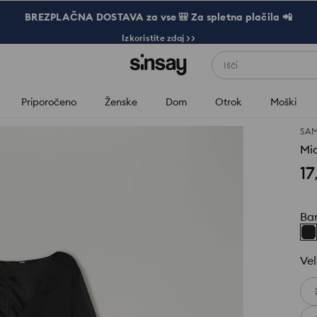
BREZPLAČNA DOSTAVA za vse 🎒 Za spletna plačila 📲
Izkoristite zdaj >>
Išči
Priporočeno
Ženske
Dom
Otrok
Moški
SAM
Mid
17
Ba
Vel