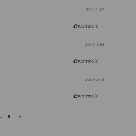
2024-11-09
Koristno
(
0
)
2024-10-28
Koristno
(
0
)
2024-08-18
Koristno
(
0
)
..
8