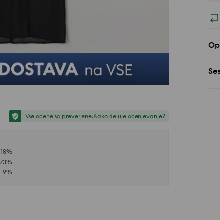
Opi
Se
Vse ocene so preverjene.
Kako deluje ocenjevanje?
18
%
73
%
9
%