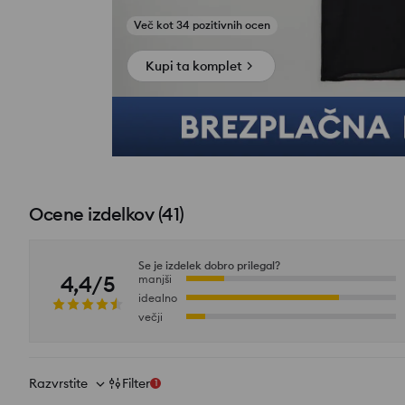
Kupi ta komplet
Ocene izdelkov
(
41
)
Se je izdelek dobro prilegal?
4,4/5
manjši
idealno
večji
Razvrstite
Filter
1