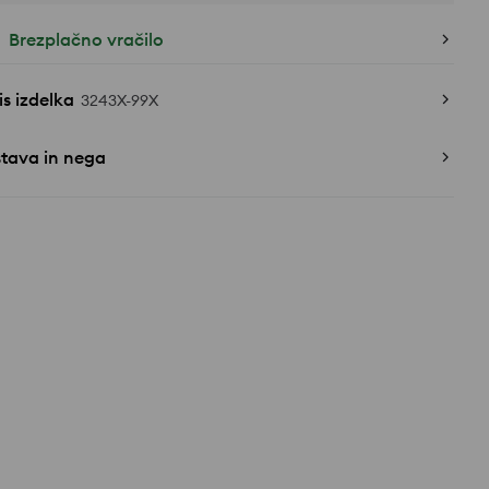
Brezplačno vračilo
s izdelka
3243X-99X
stava in nega