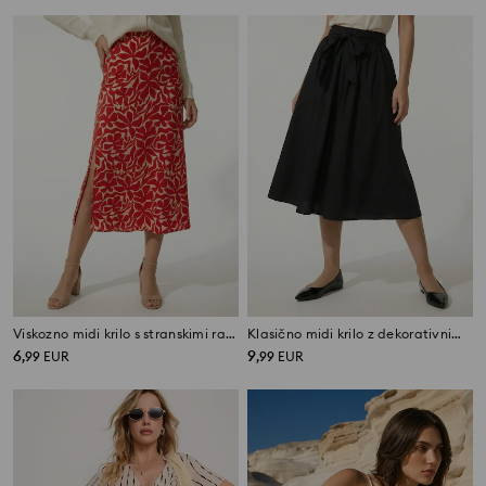
Viskozno midi krilo s stranskimi razporki
Klasično midi krilo z dekorativnim zavezovanjem
6
9
,
99
EUR
,
99
EUR