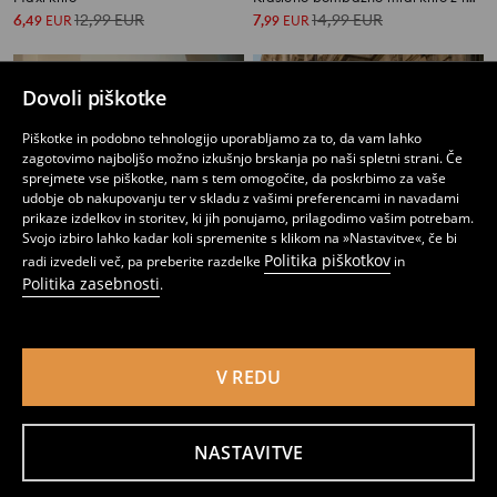
6
12,99
EUR
7
14,99
EUR
,
49
EUR
,
99
EUR
Dovoli piškotke
Piškotke in podobno tehnologijo uporabljamo za to, da vam lahko
zagotovimo najboljšo možno izkušnjo brskanja po naši spletni strani. Če
sprejmete vse piškotke, nam s tem omogočite, da poskrbimo za vaše
udobje ob nakupovanju ter v skladu z vašimi preferencami in navadami
prikaze izdelkov in storitev, ki jih ponujamo, prilagodimo vašim potrebam.
Svojo izbiro lahko kadar koli spremenite s klikom na »Nastavitve«, če bi
Politika piškotkov
radi izvedeli več, pa preberite razdelke
in
Politika zasebnosti
.
V REDU
Midi krilo z viskozo, dodatkom lana, gumbi in zavezovanjem
Mini krilo z vzorcem z volančki, viskozo in mešanico lana
13
7
9,99
EUR
,
99
EUR
,
99
EUR
NASTAVITVE