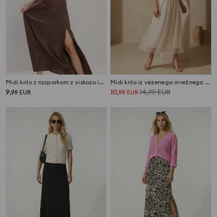
Midi krilo z razporkom z viskozo in dodatkom lana
Midi krilo iz vezenega mrežnega materiala
9
10
14,99
EUR
,
99
EUR
,
99
EUR