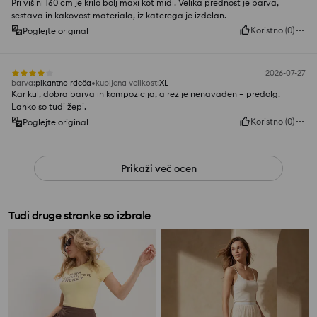
Pri višini 160 cm je krilo bolj maxi kot midi. Velika prednost je barva,
sestava in kakovost materiala, iz katerega je izdelan.
Koristno
(
0
)
Poglejte original
2026-07-27
barva
:
pikantno rdeča
kupljena velikost
:
XL
Kar kul, dobra barva in kompozicija, a rez je nenavaden – predolg.
Lahko so tudi žepi.
Koristno
(
0
)
Poglejte original
Prikaži več ocen
Tudi druge stranke so izbrale