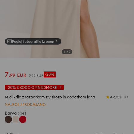
Poglej fotografije iz ocen
1
/
7
7
,
99
EUR
-20%
9
,
99
EUR
-20%
S KODO
OMNI20MORE
Midi krilo z razporkom z viskozo in dodatkom lana
4,6/5
(
111
)
NAJBOLJ PRODAJANO
Barva
:
bež