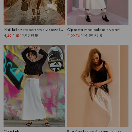
Midi krilo z razporkom z viskozo in dodatkom lana Plus size
Čipkasta maxi obleka z volani
4
12,99
EUR
4
14,99
EUR
,
49
EUR
,
99
EUR
Maxi krilo
Klasično bombažno midi krilo z ruto