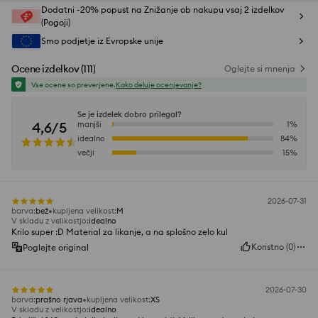
Dodatni -20% popust na Znižanje ob nakupu vsaj 2 izdelkov
(Pogoji)
Smo podjetje iz Evropske unije
Ocene izdelkov
(
111
)
Oglejte si mnenja
Vse ocene so preverjene.
Kako deluje ocenjevanje?
Se je izdelek dobro prilegal?
4,6/5
manjši
1
%
idealno
84
%
večji
15
%
2026-07-31
barva
:
bež
kupljena velikost
:
M
V skladu z velikostjo
:
idealno
Krilo super :D Material za likanje, a na splošno zelo kul
Koristno
(
0
)
Poglejte original
2026-07-30
barva
:
prašno rjava
kupljena velikost
:
XS
V skladu z velikostjo
:
idealno