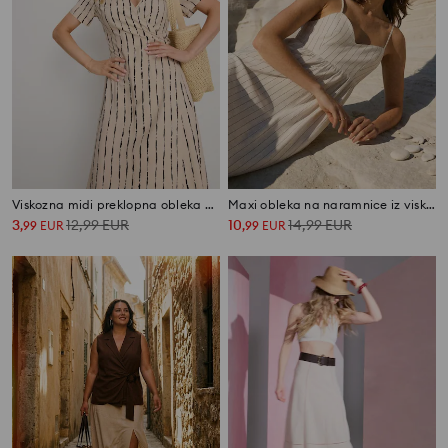
Viskozna midi preklopna obleka v črtah
Maxi obleka na naramnice iz viskoze in mešanice lana
3
12,99
EUR
10
14,99
EUR
,
99
EUR
,
99
EUR