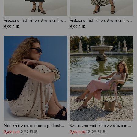
Viskozno midi krilo s stranskimi razporki
Viskozno midi krilo s stranskimi razporki
6
6
,
99
EUR
,
99
EUR
Midi krilo z razporkom s pikčastim vzorcem
Svetrovna midi krilo z viskozo in metaliziranim nitom
3
9,99
EUR
3
12,99
EUR
,
49
EUR
,
99
EUR