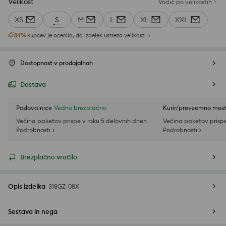
Velikost
Vodič po velikostih
XS
S
M
L
XL
XXL
84
%
kupcev je ocenilo, da izdelek ustreza velikosti
Dostopnost v prodajalnah
Dostava
Poslovalnice
Vedno brezplačno
Kurir/prevzemno mes
Večina paketov prispe v roku 5 delovnih dneh
Večina paketov prispe
Podrobnosti >
Podrobnosti >
Brezplačno vračilo
Opis izdelka
318GZ-08X
Sestava in nega