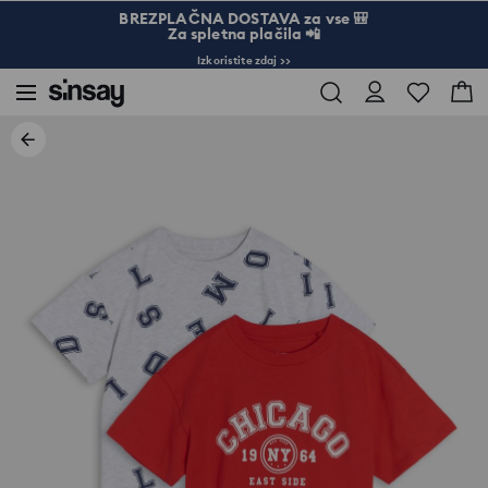
BREZPLAČNA DOSTAVA za vse 🎒
Za spletna plačila 📲
Izkoristite zdaj >>