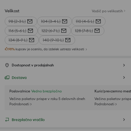
Velikost
Vodič po velikostih
98 (2-3 L)
104 (3-4 L)
110 (4-5 L)
116 (5-6 L)
122 (6-7 L)
128 (7-8 L)
134 (8-9 L)
140 (9-10 L)
98
%
kupcev je ocenilo, da izdelek ustreza velikosti
Dostopnost v prodajalnah
Dostava
Poslovalnice
Vedno brezplačno
Kurir/prevzemno mes
Večina paketov prispe v roku 5 delovnih dneh
Večina paketov prispe
Podrobnosti >
Podrobnosti >
Brezplačno vračilo