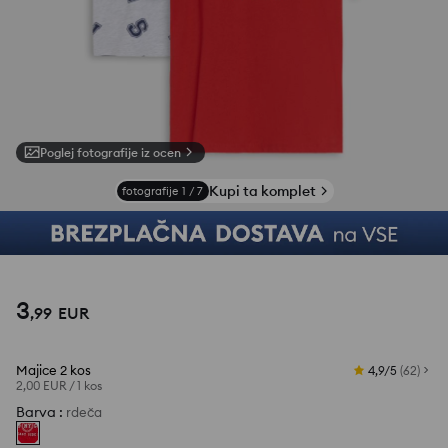
Poglej fotografije iz ocen
Kupi ta komplet
fotografije
1
/
7
3
,
99
EUR
Majice 2 kos
4,9/5
(
62
)
2,00 EUR
/
1 kos
Barva
:
rdeča