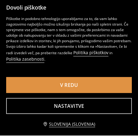
Dovoli piškotke
Piškotke in podobno tehnologijo uporabljamo za to, da vam lahko
zagotovimo najboljšo možno izkušnjo brskanja po naši spletni strani. Če
sprejmete vse piškotke, nam s tem omogočite, da poskrbimo za vaše
udobje ob nakupovanju ter v skladu z vašimi preferencami in navadami
prikaze izdelkov in storitev, ki jih ponujamo, prilagodimo vašim potrebam.
Svojo izbiro lahko kadar koli spremenite s klikom na »Nastavitve«, če bi
Politika piškotkov
radi izvedeli več, pa preberite razdelke
in
Politika zasebnosti
.
V REDU
Komplet majic s kratkimi rokavi 2 kosa
Komplet majic s kratkimi rokavi 2 kosa
2
3,99
EUR
1
3,99
EUR
,
99
EUR
,
99
EUR
NASTAVITVE
Obvestite me
SLOVENIJA (SLOVENIA)