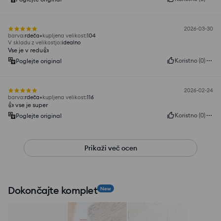
2026-03-30
barva
:
rdeča
kupljena velikost
:
104
V skladu z velikostjo
:
idealno
Vse je v redu👍️
Koristno
(
0
)
Poglejte original
2026-02-24
barva
:
rdeča
kupljena velikost
:
116
👍️ vse je super
Koristno
(
0
)
Poglejte original
Prikaži več ocen
Dokončajte komplet
New