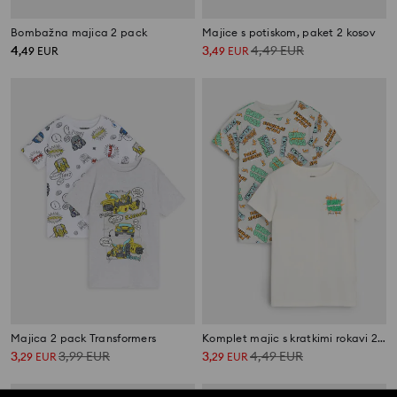
Bombažna majica 2 pack
Majice s potiskom, paket 2 kosov
4
3
4,49
EUR
,
49
EUR
,
49
EUR
Majica 2 pack Transformers
Komplet majic s kratkimi rokavi 2 kosa
3
3,99
EUR
3
4,49
EUR
,
29
EUR
,
29
EUR