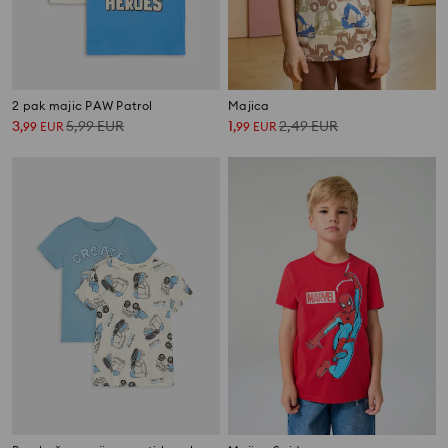
2 pak majic PAW Patrol
Majica
3
5,99
EUR
1
2,49
EUR
,
99
EUR
,
99
EUR