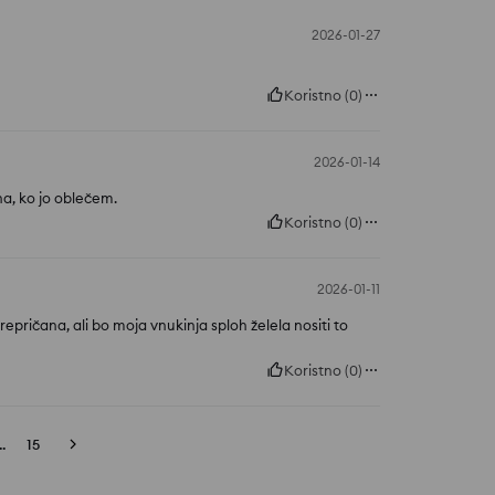
2026-01-27
Koristno
(
0
)
2026-01-14
lna, ko jo oblečem.
Koristno
(
0
)
2026-01-11
repričana, ali bo moja vnukinja sploh želela nositi to
Koristno
(
0
)
..
15