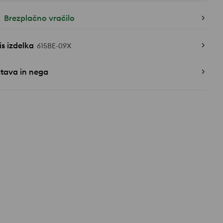
Brezplačno vračilo
s izdelka
615BE-09X
stava in nega