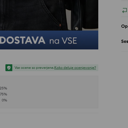
Opi
Se
Vse ocene so preverjene.
Kako deluje ocenjevanje?
25
%
75
%
0
%