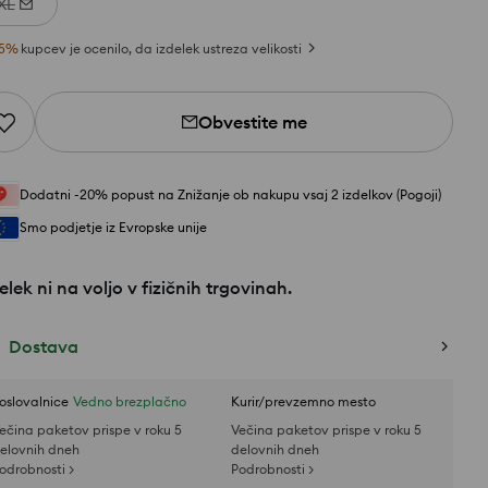
XL
5
%
kupcev je ocenilo, da izdelek ustreza velikosti
Obvestite me
Dodatni -20% popust na Znižanje ob nakupu vsaj 2 izdelkov (Pogoji)
Smo podjetje iz Evropske unije
elek ni na voljo v fizičnih trgovinah.
Dostava
oslovalnice
Vedno brezplačno
Kurir/prevzemno mesto
ečina paketov prispe v roku 5
Večina paketov prispe v roku 5
elovnih dneh
delovnih dneh
odrobnosti >
Podrobnosti >