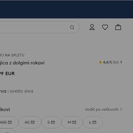
O NA SPLETU
ica z dolgimi rokavi
4,4/5
(
56
)
99
EUR
rva
:
svetlo siva
ikost
Vodič po velikostih
XXS
XS
S
M
L