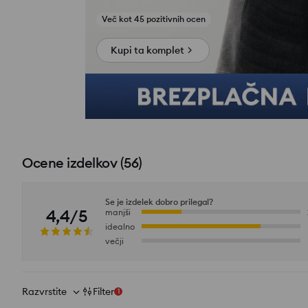
Poglej fotografije iz ocen
Kupi ta komplet
Ocene izdelkov
(
56
)
Se je izdelek dobro prilegal?
4,4/5
manjši
idealno
večji
Razvrstite
Filter
1