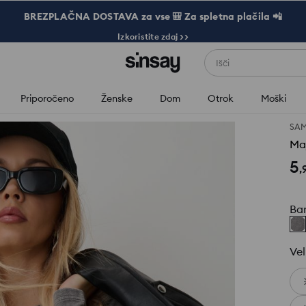
BREZPLAČNA DOSTAVA za vse 🎒 Za spletna plačila 📲
Izkoristite zdaj >>
Išči
Priporočeno
Ženske
Dom
Otrok
Moški
SAM
Maj
5
,
Ba
Vel