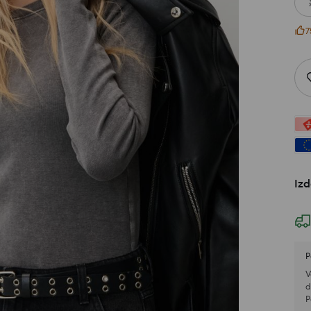
7
Izd
P
V
d
P