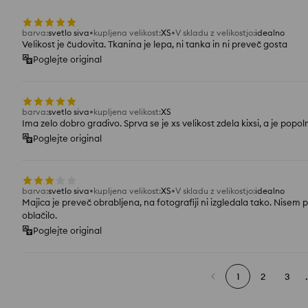
barva
:
svetlo siva
kupljena velikost
:
XS
V skladu z velikostjo
:
idealno
Velikost je čudovita. Tkanina je lepa, ni tanka in ni preveč gosta
Poglejte original
barva
:
svetlo siva
kupljena velikost
:
XS
Ima zelo dobro gradivo. Sprva se je xs velikost zdela kixsi, a je popo
Poglejte original
barva
:
svetlo siva
kupljena velikost
:
XS
V skladu z velikostjo
:
idealno
Majica je preveč obrabljena, na fotografiji ni izgledala tako. Nisem p
oblačilo.
Poglejte original
1
2
3
.