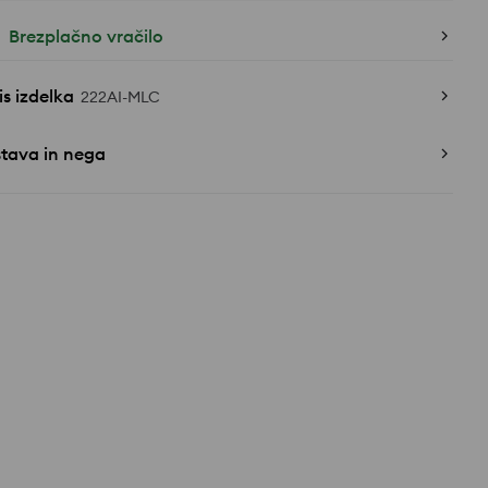
Brezplačno vračilo
s izdelka
222AI-MLC
stava in nega