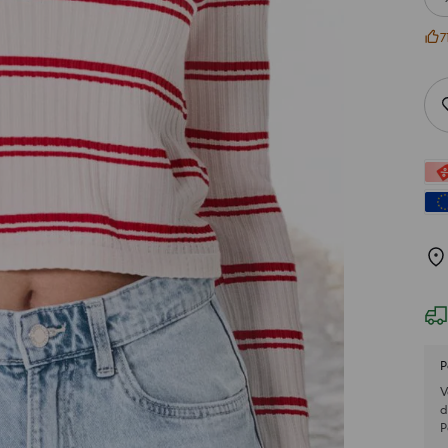
7
P
V
d
P