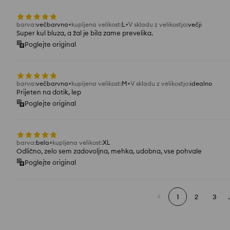
barva
:
večbarvna
kupljena velikost
:
L
V skladu z velikostjo
:
večji
Super kul bluza, a žal je bila zame prevelika.
Poglejte original
barva
:
večbarvna
kupljena velikost
:
M
V skladu z velikostjo
:
idealno
Prijeten na dotik, lep
Poglejte original
barva
:
bela
kupljena velikost
:
XL
Odlično, zelo sem zadovoljna, mehka, udobna, vse pohvale
Poglejte original
1
2
3
.