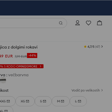
ica z dolgimi rokavi
4,7/5
(
47
)
49
EUR
-44%
7
,
99
EUR
0%
S KODO
OMNI20MORE
rva
:
večbarvna
ikost
Vodič po velikostih
XXS
XS
S
M
L
XL