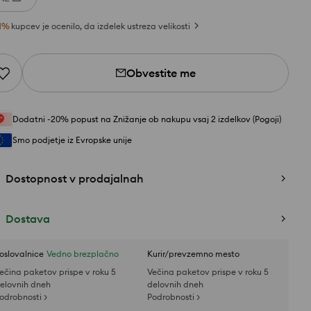
1
%
kupcev je ocenilo, da izdelek ustreza velikosti
Obvestite me
Dodatni -20% popust na Znižanje ob nakupu vsaj 2 izdelkov (Pogoji)
Smo podjetje iz Evropske unije
Dostopnost v prodajalnah
Dostava
oslovalnice
Vedno brezplačno
Kurir/prevzemno mesto
ečina paketov prispe v roku 5
Večina paketov prispe v roku 5
elovnih dneh
delovnih dneh
odrobnosti >
Podrobnosti >