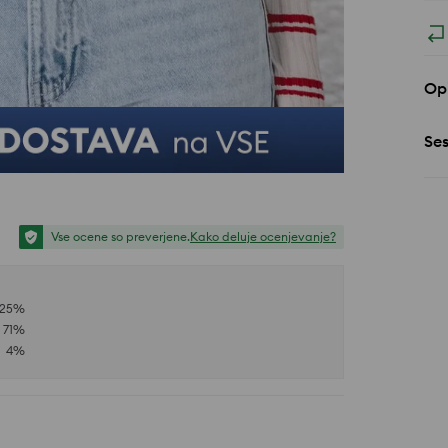
Opi
Se
Vse ocene so preverjene.
Kako deluje ocenjevanje?
25
%
71
%
4
%