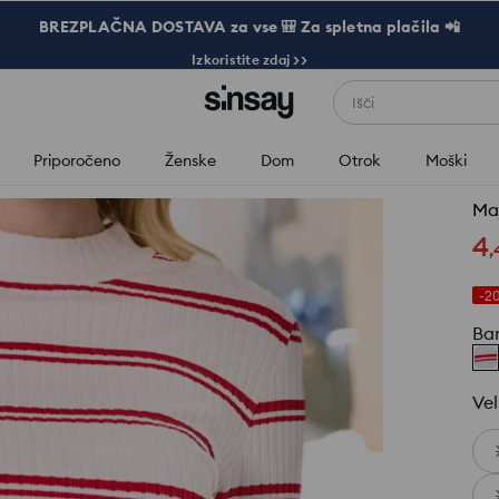
BREZPLAČNA DOSTAVA za vse 🎒 Za spletna plačila 📲
Izkoristite zdaj >>
Išči
Priporočeno
Ženske
Dom
Otrok
Moški
Maj
4
,
-2
Ba
Vel