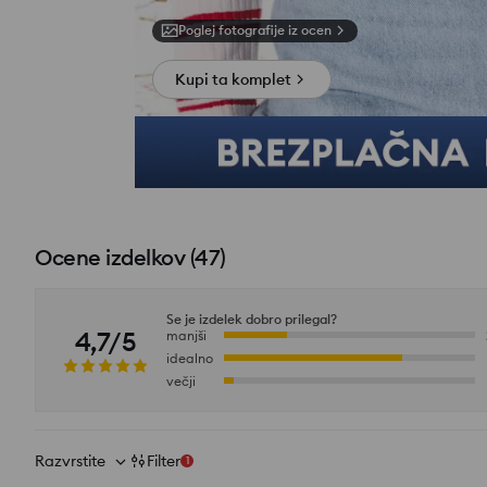
Poglej fotografije iz ocen
Kupi ta komplet
Ocene izdelkov
(
47
)
Se je izdelek dobro prilegal?
4,7/5
manjši
idealno
večji
Razvrstite
Filter
1