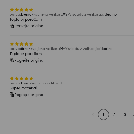
barva
:
krema
kupljena velikost
:
XS
V skladu z velikostjo
:
idealno
Toplo priporočam
Poglejte original
barva
:
črna
kupljena velikost
:
M
V skladu z velikostjo
:
idealno
Toplo priporočam
Poglejte original
barva
:
kava
kupljena velikost
:
L
Super material
Poglejte original
1
2
3
.