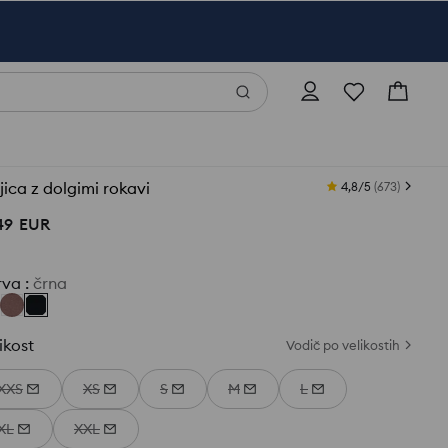
ica z dolgimi rokavi
4,8/5
(
673
)
49
EUR
rva
:
črna
ikost
Vodič po velikostih
XXS
XS
S
M
L
XL
XXL