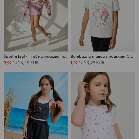
Športni kratki hlače z viskozno mešanico Active
Bombažna majica s potiskom Cinnamoroll
3
5,49
EUR
1
3,99
EUR
,
99
EUR
,
29
EUR