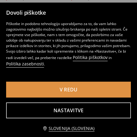
Dovoli piškotke
Piškotke in podobno tehnologijo uporabljamo za to, da vam lahko
zagotovimo najboljšo možno izkušnjo brskanja po naši spletni strani. Če
sprejmete vse piškotke, nam s tem omogočite, da poskrbimo za vaše
udobje ob nakupovanju ter v skladu z vašimi preferencami in navadami
prikaze izdelkov in storitev, ki jih ponujamo, prilagodimo vašim potrebam.
Svojo izbiro lahko kadar koli spremenite s klikom na »Nastavitve«, če bi
Politika piškotkov
radi izvedeli več, pa preberite razdelke
in
Politika zasebnosti
.
V REDU
Bombažna majica s potiskom Hello Kitty
GIRLS` T-SHIRT
2
3,99
EUR
2
5,49
EUR
,
49
EUR
,
49
EUR
NASTAVITVE
Obvestite me
SLOVENIJA (SLOVENIA)