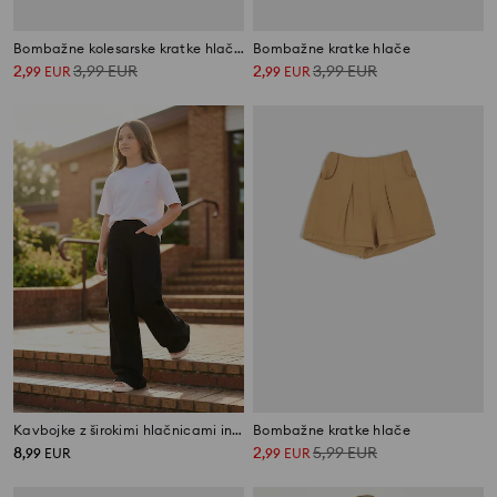
Bombažne kolesarske kratke hlače Stitch
Bombažne kratke hlače
2
3,99
EUR
2
3,99
EUR
,
99
EUR
,
99
EUR
Kavbojke z širokimi hlačnicami in visokim pasom
Bombažne kratke hlače
8
2
5,99
EUR
,
99
EUR
,
99
EUR