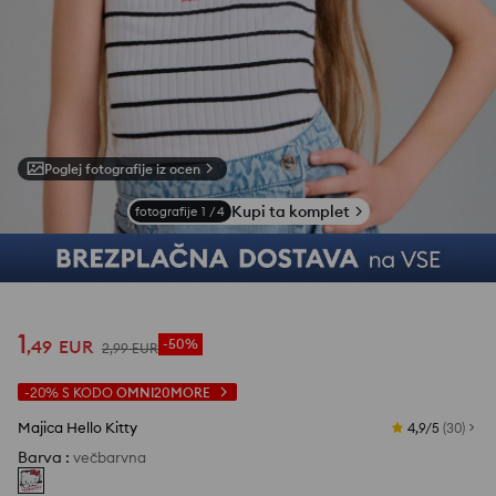
Poglej fotografije iz ocen
Kupi ta komplet
fotografije
1
/
4
1
,
49
EUR
-50%
2
,
99
EUR
-20%
S KODO
OMNI20MORE
Majica Hello Kitty
4,9/5
(
30
)
Barva
:
večbarvna