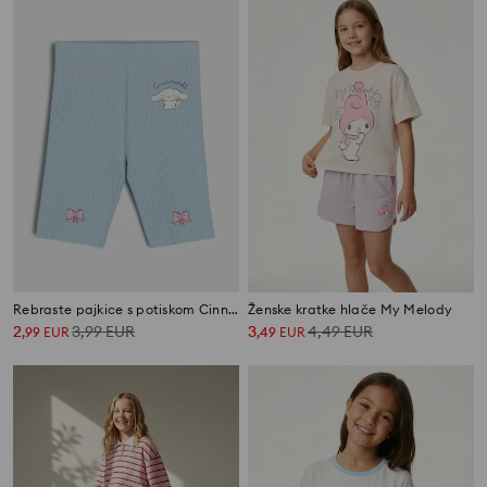
Rebraste pajkice s potiskom Cinnamoroll
Ženske kratke hlače My Melody
2
3,99
EUR
3
4,49
EUR
,
99
EUR
,
49
EUR