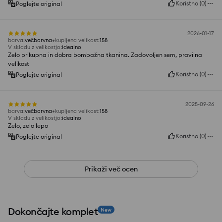
Koristno
(
0
)
Poglejte original
2026-01-17
barva
:
večbarvna
kupljena velikost
:
158
V skladu z velikostjo
:
idealno
Zelo prikupna in dobra bombažna tkanina. Zadovoljen sem, pravilna
velikost
Koristno
(
0
)
Poglejte original
2025-09-26
barva
:
večbarvna
kupljena velikost
:
158
V skladu z velikostjo
:
idealno
Zelo, zelo lepo
Koristno
(
0
)
Poglejte original
Prikaži več ocen
Dokončajte komplet
New