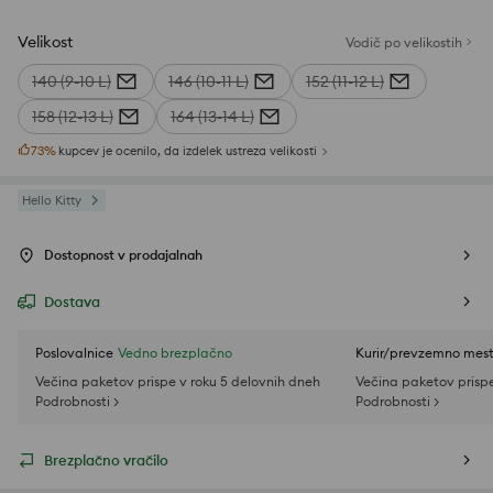
Velikost
Vodič po velikostih
140 (9-10 L)
146 (10-11 L)
152 (11-12 L)
158 (12-13 L)
164 (13-14 L)
73
%
kupcev je ocenilo, da izdelek ustreza velikosti
Hello Kitty
Dostopnost v prodajalnah
Dostava
Poslovalnice
Vedno brezplačno
Kurir/prevzemno mes
Večina paketov prispe v roku 5 delovnih dneh
Večina paketov prispe
Podrobnosti >
Podrobnosti >
Brezplačno vračilo