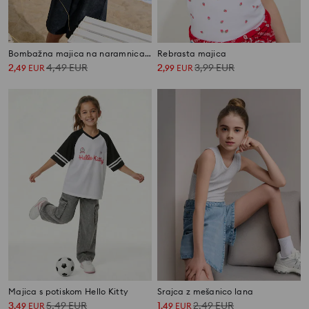
Bombažna majica na naramnicah z učinkom spranosti
Rebrasta majica
2
4,49
EUR
2
3,99
EUR
,
49
EUR
,
99
EUR
Majica s potiskom Hello Kitty
Srajca z mešanico lana
3
5,49
EUR
1
2,49
EUR
,
49
EUR
,
49
EUR