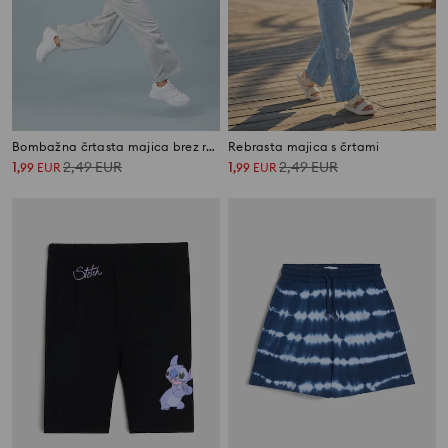
Bombažna črtasta majica brez rokavov
Rebrasta majica s črtami
1
2,49
EUR
1
2,49
EUR
,
99
EUR
,
99
EUR