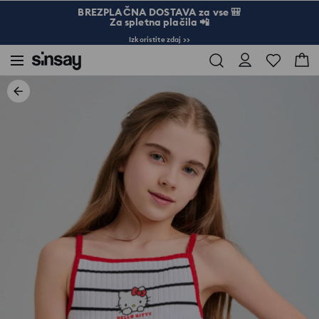
BREZPLAČNA DOSTAVA za vse 🎒
Za spletna plačila 📲
Izkoristite zdaj >>