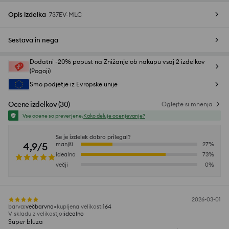
Opis izdelka
737EV-MLC
Sestava in nega
Dodatni -20% popust na Znižanje ob nakupu vsaj 2 izdelkov
(Pogoji)
Smo podjetje iz Evropske unije
Ocene izdelkov
(
30
)
Oglejte si mnenja
Vse ocene so preverjene.
Kako deluje ocenjevanje?
Se je izdelek dobro prilegal?
4,9/5
manjši
27
%
idealno
73
%
večji
0
%
2026-03-01
barva
:
večbarvna
kupljena velikost
:
164
V skladu z velikostjo
:
idealno
Super bluza