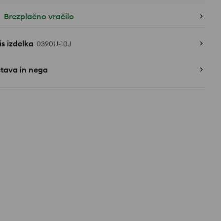
Brezplačno vračilo
s izdelka
0390U-10J
stava in nega