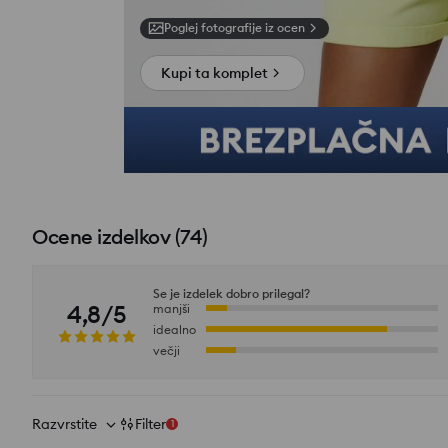
Poglej fotografije iz ocen
Kupi ta komplet
Ocene izdelkov
(
74
)
Se je izdelek dobro prilegal?
4,8/5
manjši
idealno
večji
Razvrstite
Filter
1