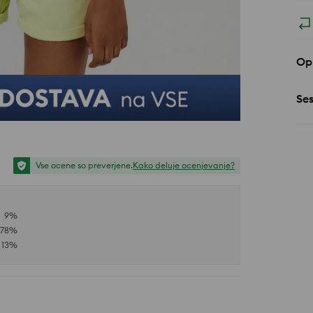
Opi
Se
Vse ocene so preverjene.
Kako deluje ocenjevanje?
9
%
78
%
13
%