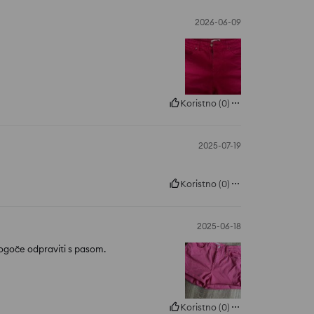
2026-06-09
Koristno
(
0
)
2025-07-19
Koristno
(
0
)
2025-06-18
ogoče odpraviti s pasom.
Koristno
(
0
)