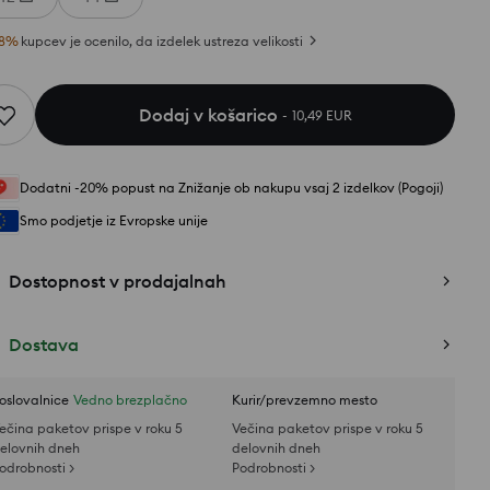
8
%
kupcev je ocenilo, da izdelek ustreza velikosti
Dodaj v košarico
10,49 EUR
Dodatni -20% popust na Znižanje ob nakupu vsaj 2 izdelkov (Pogoji)
Smo podjetje iz Evropske unije
Dostopnost v prodajalnah
Dostava
oslovalnice
Vedno brezplačno
Kurir/prevzemno mesto
ečina paketov prispe v roku 5
Večina paketov prispe v roku 5
elovnih dneh
delovnih dneh
odrobnosti >
Podrobnosti >