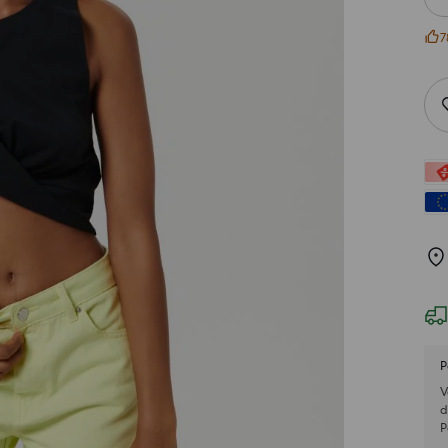
7
P
V
d
P