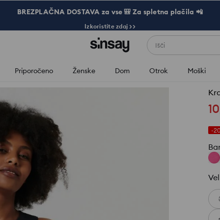
BREZPLAČNA DOSTAVA za vse 🎒 Za spletna plačila 📲
Izkoristite zdaj >>
Išči
Priporočeno
Ženske
Dom
Otrok
Moški
Kra
10
-2
Ba
Vel