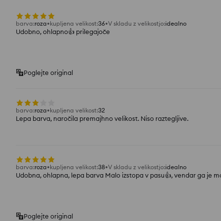
barva
:
roza
kupljena velikost
:
36
V skladu z velikostjo
:
idealno
Udobno, ohlapno👍 prilegajoče
Poglejte original
barva
:
roza
kupljena velikost
:
32
Lepa barva, naročila premajhno velikost. Niso raztegljive.
barva
:
roza
kupljena velikost
:
38
V skladu z velikostjo
:
idealno
Udobna, ohlapna, lepa barva Malo izstopa v pasu👍, vendar ga je m
Poglejte original