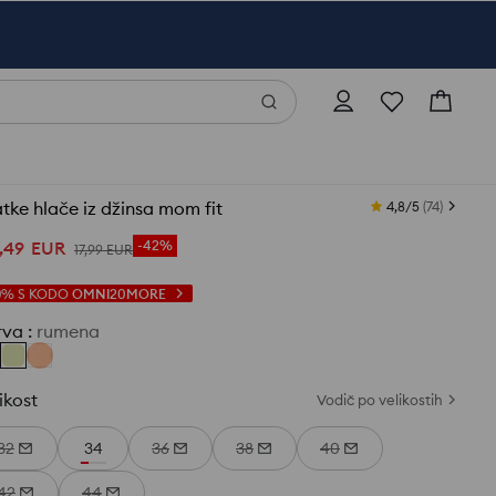
tke hlače iz džinsa mom fit
4,8/5
(
74
)
,
49
EUR
-42%
17
,
99
EUR
0%
S KODO
OMNI20MORE
rva
:
rumena
ikost
Vodič po velikostih
32
34
36
38
40
42
44