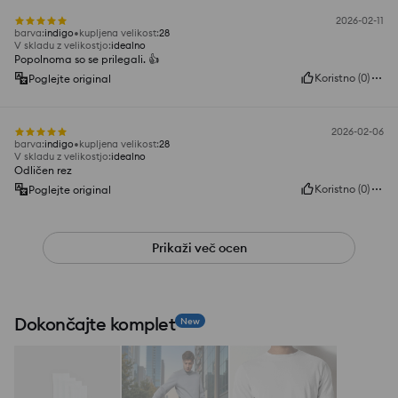
2026-02-11
barva
:
indigo
kupljena velikost
:
28
V skladu z velikostjo
:
idealno
Popolnoma so se prilegali. 👍️
Koristno
(
0
)
Poglejte original
2026-02-06
barva
:
indigo
kupljena velikost
:
28
V skladu z velikostjo
:
idealno
Odličen rez
Koristno
(
0
)
Poglejte original
Prikaži več ocen
Dokončajte komplet
New