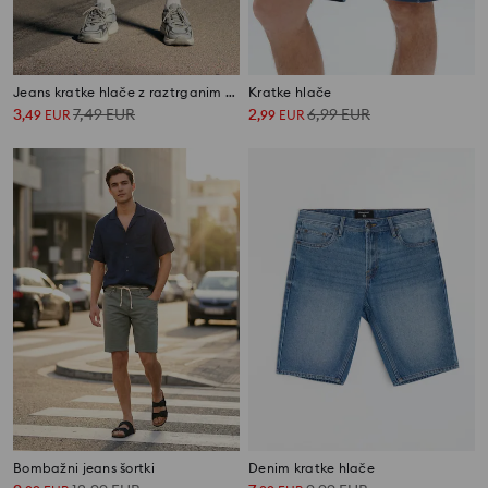
Jeans kratke hlače z raztrganim učinkom
Kratke hlače
3
7,49
EUR
2
6,99
EUR
,
49
EUR
,
99
EUR
Bombažni jeans šortki
Denim kratke hlače