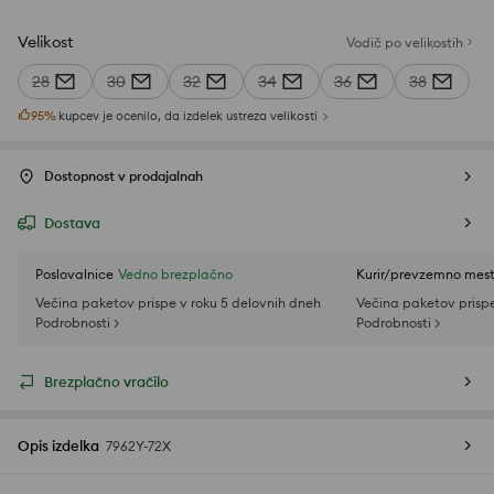
Velikost
Vodič po velikostih
28
30
32
34
36
38
95
%
kupcev je ocenilo, da izdelek ustreza velikosti
Dostopnost v prodajalnah
Dostava
Poslovalnice
Vedno brezplačno
Kurir/prevzemno mes
Večina paketov prispe v roku 5 delovnih dneh
Večina paketov prispe
Podrobnosti >
Podrobnosti >
Brezplačno vračilo
Opis izdelka
7962Y-72X