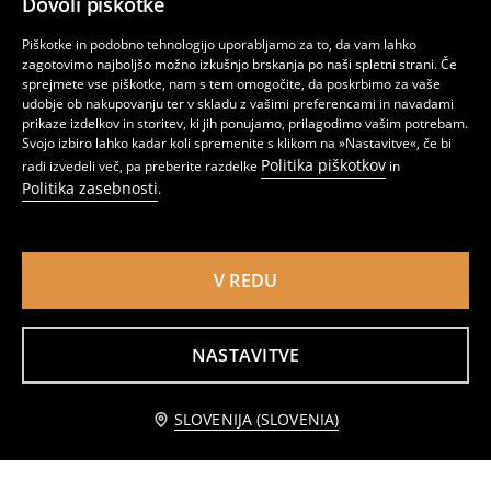
Dovoli piškotke
Piškotke in podobno tehnologijo uporabljamo za to, da vam lahko
zagotovimo najboljšo možno izkušnjo brskanja po naši spletni strani. Če
sprejmete vse piškotke, nam s tem omogočite, da poskrbimo za vaše
udobje ob nakupovanju ter v skladu z vašimi preferencami in navadami
prikaze izdelkov in storitev, ki jih ponujamo, prilagodimo vašim potrebam.
Svojo izbiro lahko kadar koli spremenite s klikom na »Nastavitve«, če bi
Politika piškotkov
radi izvedeli več, pa preberite razdelke
in
Politika zasebnosti
.
V REDU
Kratke hlače iz džinsa slim
Jeans kratke hlače z raztrganim učinkom
4
9,99
EUR
6
8,99
EUR
,
99
EUR
,
49
EUR
NASTAVITVE
Obvestite me
SLOVENIJA (SLOVENIA)