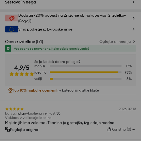
Sestava in nega
Dodatni -20% popust na Znižanje ob nakupu vsaj 2 izdelkov
(Pogoji)
Smo podjetje iz Evropske unije
Ocene izdelkov
(
171
)
Oglejte si mnenja
Vse ocene so preverjene.
Kako deluje ocenjevanje?
Se je izdelek dobro prilegal?
4,9/5
manjši
0
%
idealno
95
%
večji
5
%
Top 10% najbolje ocenjenih
v kategoriji kratke hlače
2026-07-13
barva
:
indigo
kupljena velikost
:
30
V skladu z velikostjo
:
idealno
Moj sin jih ima zelo rad. Tkanina je gostejša, izgledajo modno
Koristno
(
0
)
Poglejte original