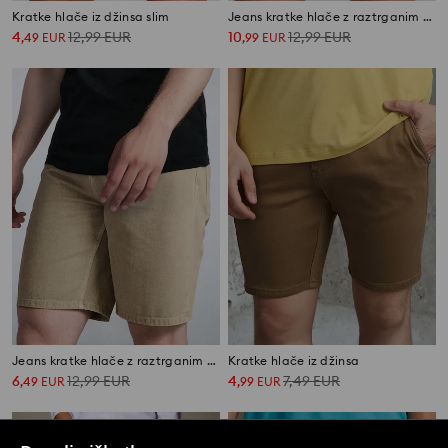
Kratke hlače iz džinsa slim
Jeans kratke hlače z raztrganim učinkom
4
12,99
EUR
10
12,99
EUR
,
49
EUR
,
99
EUR
Jeans kratke hlače z raztrganim učinkom
Kratke hlače iz džinsa
6
12,99
EUR
4
7,49
EUR
,
49
EUR
,
99
EUR