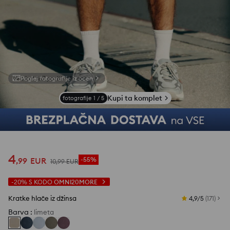
Poglej fotografije iz ocen
Kupi ta komplet
fotografije
1
/
5
4
,
99
EUR
-55%
10
,
99
EUR
-20%
S KODO
OMNI20MORE
Kratke hlače iz džinsa
4,9/5
(
171
)
Barva
:
limeta