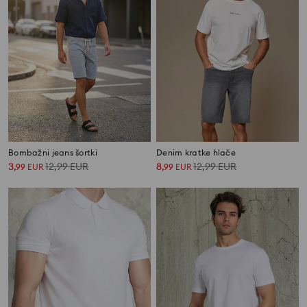
Bombažni jeans šortki
Denim kratke hlače
3
12,99
EUR
8
12,99
EUR
,
99
EUR
,
99
EUR