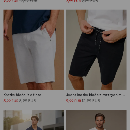
9
12,99
EUR
7
9,99
EUR
,
99
EUR
,
99
EUR
Kratke hlače iz džinsa
Jeans kratke hlače z raztrganim učinkom
5
8,99
EUR
9
12,99
EUR
,
99
EUR
,
99
EUR