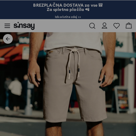
BREZPLAČNA DOSTAVA za vse 🎒
Za spletna plačila 📲
Izkoristite zdaj >>