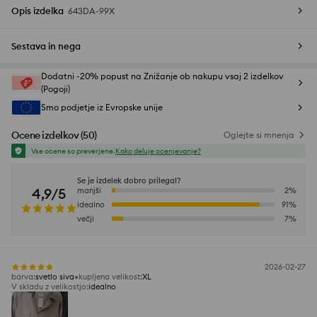
Opis izdelka
643DA-99X
Sestava in nega
Dodatni -20% popust na Znižanje ob nakupu vsaj 2 izdelkov
(Pogoji)
Smo podjetje iz Evropske unije
Ocene izdelkov
(
50
)
Oglejte si mnenja
Vse ocene so preverjene.
Kako deluje ocenjevanje?
Se je izdelek dobro prilegal?
4,9/5
manjši
2
%
idealno
91
%
večji
7
%
2026-02-27
barva
:
svetlo siva
kupljena velikost
:
XL
V skladu z velikostjo
:
idealno