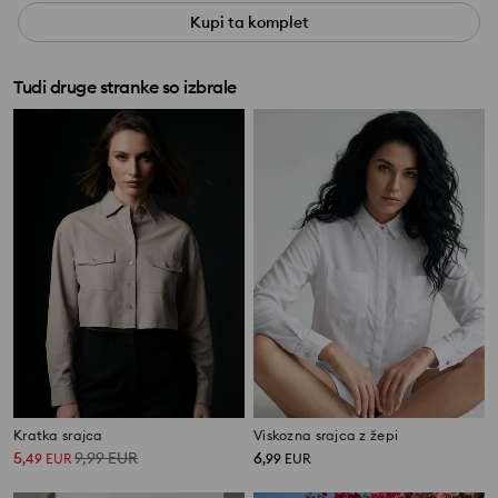
Kupi ta komplet
Tudi druge stranke so izbrale
Kratka srajca
Viskozna srajca z žepi
5
9,99
EUR
6
,
49
EUR
,
99
EUR