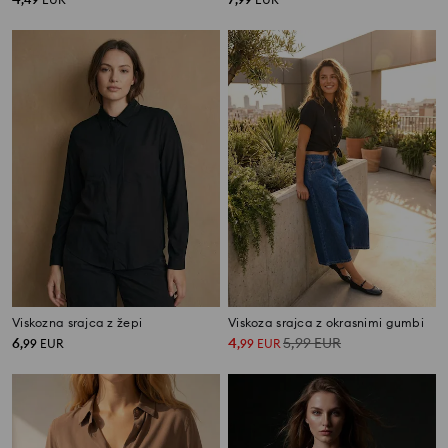
Viskozna srajca z žepi
Viskoza srajca z okrasnimi gumbi
6
4
5,99
EUR
,
99
EUR
,
99
EUR