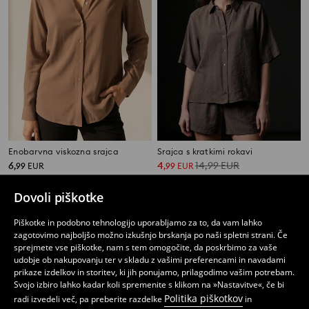
Enobarvna viskozna srajca
Srajca s kratkimi rokavi
6
4
14,99
EUR
,
99
EUR
,
99
EUR
Dovoli piškotke
Piškotke in podobno tehnologijo uporabljamo za to, da vam lahko
zagotovimo najboljšo možno izkušnjo brskanja po naši spletni strani. Če
sprejmete vse piškotke, nam s tem omogočite, da poskrbimo za vaše
udobje ob nakupovanju ter v skladu z vašimi preferencami in navadami
prikaze izdelkov in storitev, ki jih ponujamo, prilagodimo vašim potrebam.
Svojo izbiro lahko kadar koli spremenite s klikom na »Nastavitve«, če bi
Politika piškotkov
radi izvedeli več, pa preberite razdelke
in