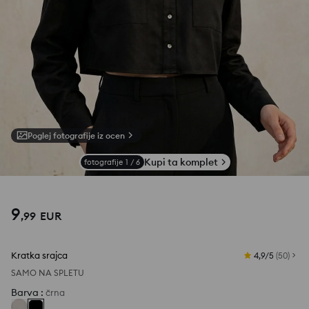
Poglej fotografije iz ocen
Kupi ta komplet
fotografije
1
/
6
9
,
99
EUR
Kratka srajca
4,9/5
(
50
)
SAMO NA SPLETU
Barva
:
črna