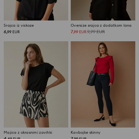
Srajca iz viskoze
Oversize srajca z dodatkom lana
6
7
9,99
EUR
,
99
EUR
,
99
EUR
Majica z okrasnimi zavihki
Kavbojke skinny
4
7
,
49
EUR
,
99
EUR