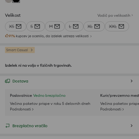
Velikost
Vodič po velikostih
XS
S
M
L
XL
XXL
91
%
kupcev je ocenilo, da izdelek ustreza velikosti
Smart Casual
Izdelek ni na voljo v fizičnih trgovinah.
Dostava
Poslovalnice
Vedno brezplačno
Kurir/prevzemno mes
Večina paketov prispe v roku 5 delovnih dneh
Večina paketov prispe
Podrobnosti >
Podrobnosti >
Brezplačno vračilo