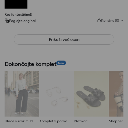
Res fantastično!!
Koristno
(
0
)
Poglejte original
Prikaži več ocen
Dokončajte komplet
New
Hlače s širokimi hlačnicami
Komplet 2 parov uhanov
Natikači
Shopper to