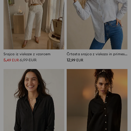
Srajca iz viskoze z vzorcem
Črtasta srajca z viskozo in primesjo lanu
5
6,99
EUR
12
,
49
EUR
,
99
EUR