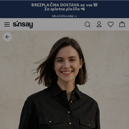
BREZPLAČNA DOSTAVA za vse 🎒
Za spletna plačila 📲
Izkoristite zdaj >>