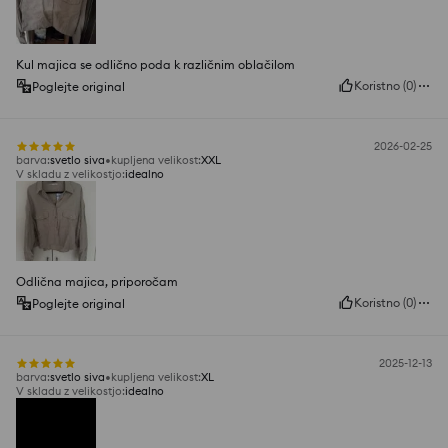
Kul majica se odlično poda k različnim oblačilom
Koristno
(
0
)
Poglejte original
2026-02-25
barva
:
svetlo siva
kupljena velikost
:
XXL
V skladu z velikostjo
:
idealno
Odlična majica, priporočam
Koristno
(
0
)
Poglejte original
2025-12-13
barva
:
svetlo siva
kupljena velikost
:
XL
V skladu z velikostjo
:
idealno