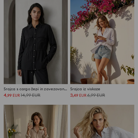
Srajca s cargo žepi in zavezovanjem v pasu
Srajca iz viskoze
4
14,99
EUR
3
6,99
EUR
,
99
EUR
,
49
EUR