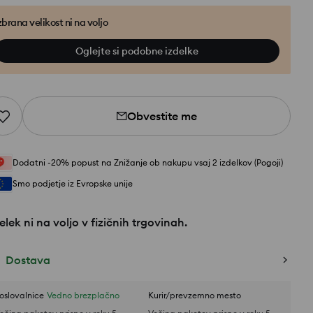
zbrana velikost ni na voljo
Oglejte si podobne izdelke
Obvestite me
Dodatni -20% popust na Znižanje ob nakupu vsaj 2 izdelkov (Pogoji)
Smo podjetje iz Evropske unije
elek ni na voljo v fizičnih trgovinah.
Dostava
oslovalnice
Vedno brezplačno
Kurir/prevzemno mesto