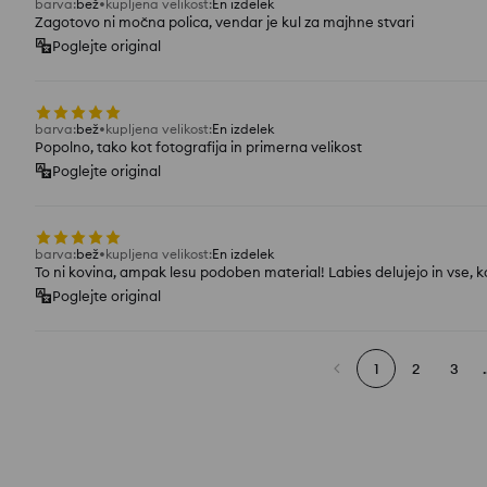
barva
:
bež
kupljena velikost
:
En izdelek
Zagotovo ni močna polica, vendar je kul za majhne stvari
Poglejte original
barva
:
bež
kupljena velikost
:
En izdelek
Popolno, tako kot fotografija in primerna velikost
Poglejte original
barva
:
bež
kupljena velikost
:
En izdelek
To ni kovina, ampak lesu podoben material! Labies delujejo in vse, k
Poglejte original
1
2
3
.