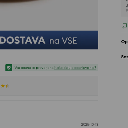
V
d
P
Opi
Se
Vse ocene so preverjene.
Kako deluje ocenjevanje?
2025-10-13