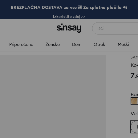
BREZPLAČNA DOSTAVA za vse 🎒 Za spletna plačila 📲
Izkoristite zdaj >>
Išči
Priporočeno
Ženske
Dom
Otrok
Moški
SAM
Kov
7
,
Ba
Vel