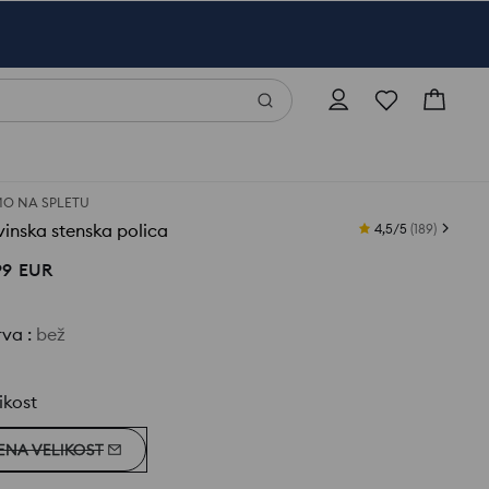
O NA SPLETU
inska stenska polica
4,5/5
(
189
)
99
EUR
rva
:
bež
ikost
ENA VELIKOST