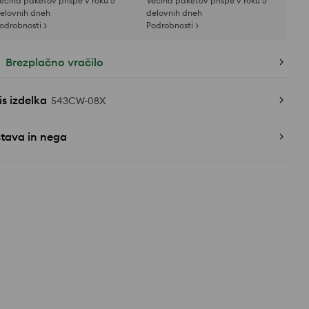
ečina paketov prispe v roku 5
Večina paketov prispe v roku 5
elovnih dneh
delovnih dneh
odrobnosti >
Podrobnosti >
Brezplačno vračilo
s izdelka
543CW-08X
stava in nega