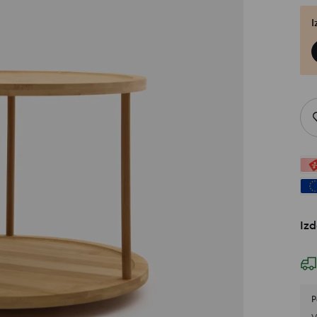
I
Izd
P