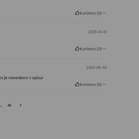
Koristno
(
0
)
2025-10-01
Koristno
(
0
)
2025-09-30
ot je navedeno v opisu!
Koristno
(
0
)
..
41