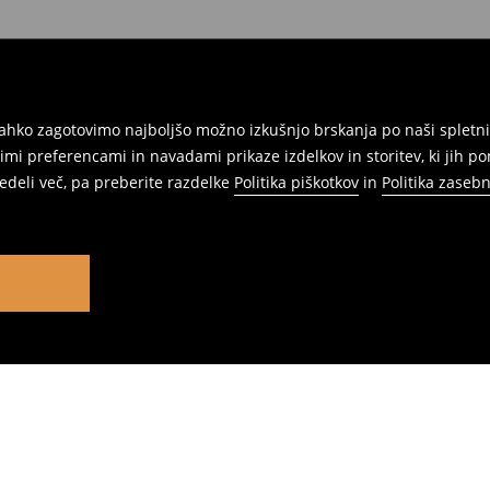
ahko zagotovimo najboljšo možno izkušnjo brskanja po naši spletni
mi preferencami in navadami prikaze izdelkov in storitev, ki jih p
vedeli več, pa preberite razdelke
Politika piškotkov
in
Politika zasebn