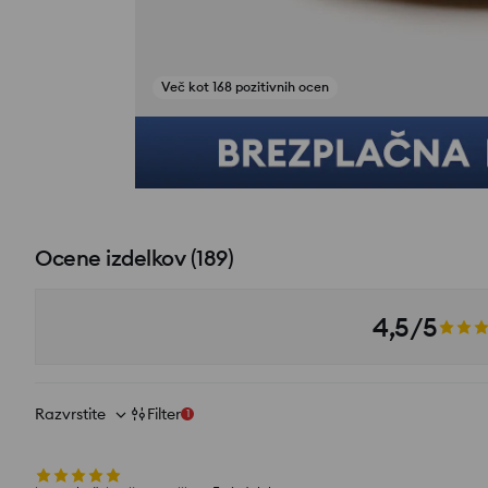
Več kot 168 pozitivnih ocen
Poglej fotografije iz ocen
Ocene izdelkov
(
189
)
4,5/5
Razvrstite
Filter
1