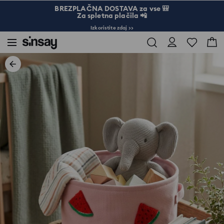
BREZPLAČNA DOSTAVA za vse 🎒
Za spletna plačila 📲
Izkoristite zdaj >>