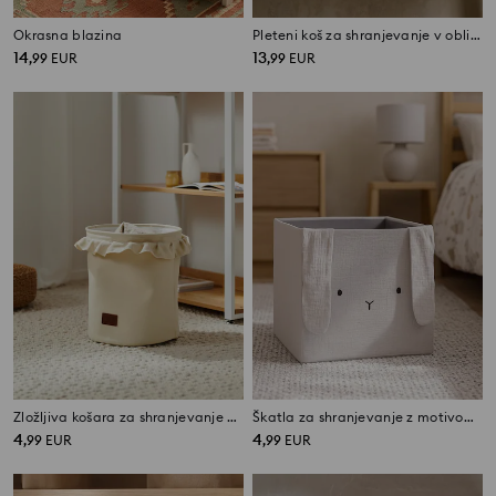
Okrasna blazina
Pleteni koš za shranjevanje v obliki hiše
14
13
,
99
EUR
,
99
EUR
Zložljiva košara za shranjevanje z valovitim robom
Škatla za shranjevanje z motivom zajca
4
4
,
99
EUR
,
99
EUR