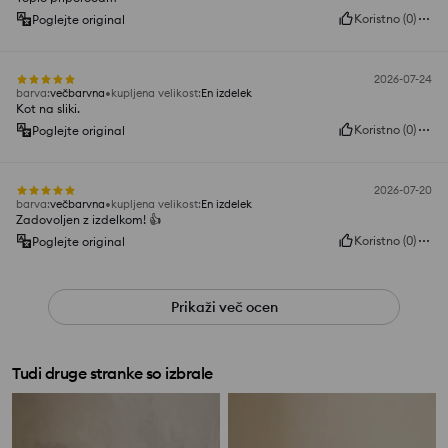
Koristno
(
0
)
Poglejte original
2026-07-24
barva
:
večbarvna
kupljena velikost
:
En izdelek
Kot na sliki.
Koristno
(
0
)
Poglejte original
2026-07-20
barva
:
večbarvna
kupljena velikost
:
En izdelek
Zadovoljen z izdelkom! 👍️
Koristno
(
0
)
Poglejte original
Prikaži več ocen
Tudi druge stranke so izbrale