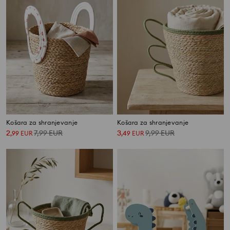
Košara za shranjevanje
Košara za shranjevanje
2
7,99
EUR
3
9,99
EUR
,
99
EUR
,
49
EUR