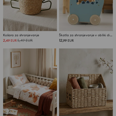
Košara za shranjevanje
Škatla za shranjevanje v obliki dinozavra
2
5,49
EUR
12
,
49
EUR
,
99
EUR