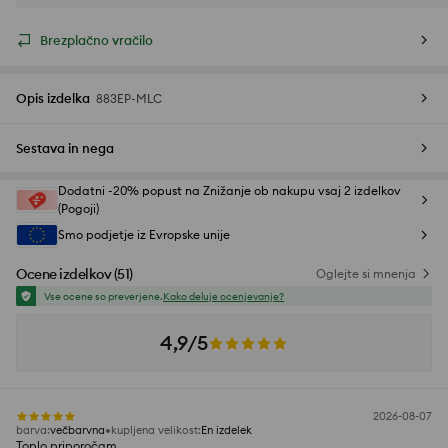
Brezplačno vračilo
Opis izdelka
883EP-MLC
Sestava in nega
Dodatni -20% popust na Znižanje ob nakupu vsaj 2 izdelkov
(Pogoji)
Smo podjetje iz Evropske unije
Ocene izdelkov
(
51
)
Oglejte si mnenja
Vse ocene so preverjene.
Kako deluje ocenjevanje?
4,9/5
2026-08-07
barva
:
večbarvna
kupljena velikost
:
En izdelek
Toplo priporočam