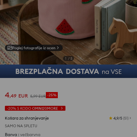
Poglej fotografije iz ocen
1
/
3
4
,
49
EUR
-25%
5
,
99
EUR
-20%
S KODO
OMNI20MORE
Košara za shranjevanje
4,9/5
(
51
)
SAMO NA SPLETU
Barva
:
večbarvna