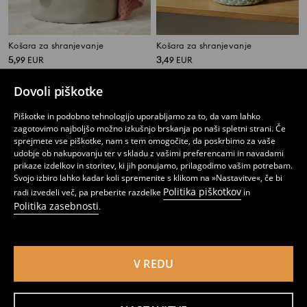
Košara za shranjevanje
Košara za shranjevanje
5
3
,
99
EUR
,
49
EUR
Dovoli piškotke
Piškotke in podobno tehnologijo uporabljamo za to, da vam lahko
zagotovimo najboljšo možno izkušnjo brskanja po naši spletni strani. Če
sprejmete vse piškotke, nam s tem omogočite, da poskrbimo za vaše
udobje ob nakupovanju ter v skladu z vašimi preferencami in navadami
prikaze izdelkov in storitev, ki jih ponujamo, prilagodimo vašim potrebam.
Svojo izbiro lahko kadar koli spremenite s klikom na »Nastavitve«, če bi
Politika piškotkov
radi izvedeli več, pa preberite razdelke
in
Politika zasebnosti
.
V REDU
Košara za shranjevanje z napisom TOYS
Dekorativna košara za shranjevanje Hello Kitty
5
5
,
99
EUR
,
99
EUR