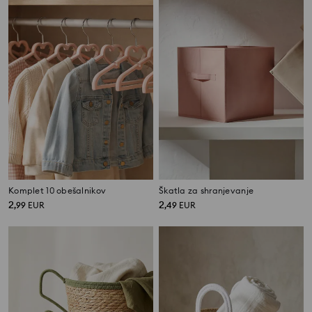
Komplet 10 obešalnikov
Škatla za shranjevanje
2
2
,
99
EUR
,
49
EUR