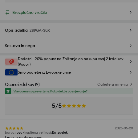
Brezplačno vračilo
Opis izdelka
289GA-30X
Sestava in nega
Dodatni -20% popust na Znižanje ob nakupu vsaj 2 izdelkov
(Pogoji)
Smo podjetje iz Evropske unije
Ocene izdelkov
(
9
)
Oglejte si mnenja
Vse ocene so preverjene.
Kako deluje ocenjevanje?
5/5
2026-05-20
barva
:
roza
kupljena velikost
:
En izdelek
Lepo, a malo majhno.