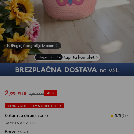
Poglej fotografije iz ocen
Kupi ta komplet
fotografije
1
/
4
2
,
99
EUR
-40%
4
,
99
EUR
-20%
S KODO
OMNI20MORE
Košara za shranjevanje
5/5
(
9
)
SAMO NA SPLETU
Barva
:
roza