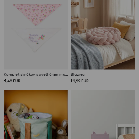
Komplet slinčkov s cvetličnim motivom 2 pack
Blazina
4
14
,
49
EUR
,
99
EUR