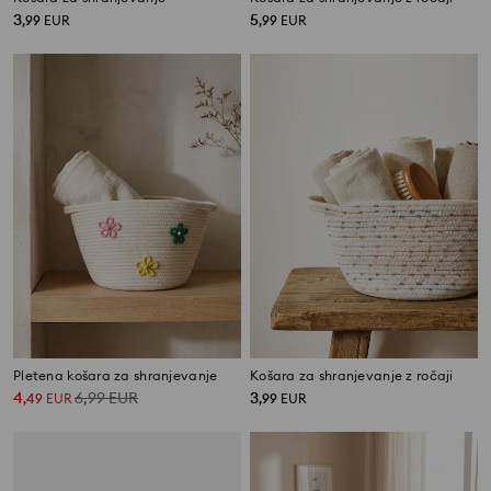
3
5
,
99
EUR
,
99
EUR
Pletena košara za shranjevanje
Košara za shranjevanje z ročaji
4
6,99
EUR
3
,
49
EUR
,
99
EUR