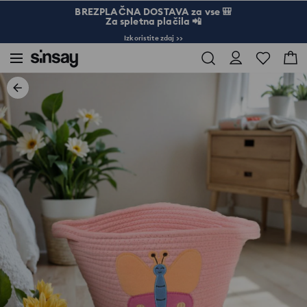
BREZPLAČNA DOSTAVA za vse 🎒
Za spletna plačila 📲
Izkoristite zdaj >>