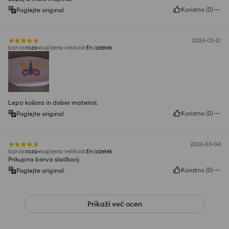
Koristno
(
0
)
Poglejte original
2026-03-21
barva
:
roza
kupljena velikost
:
En izdelek
Lepa košara in dober material.
Koristno
(
0
)
Poglejte original
2026-03-04
barva
:
roza
kupljena velikost
:
En izdelek
Prikupna barva sladkarij
Koristno
(
0
)
Poglejte original
Prikaži več ocen