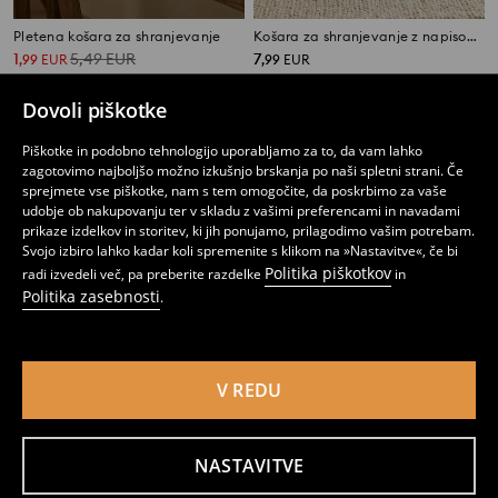
Pletena košara za shranjevanje
Košara za shranjevanje z napisom TOYS
1
5,49
EUR
7
,
99
EUR
,
99
EUR
Dovoli piškotke
Piškotke in podobno tehnologijo uporabljamo za to, da vam lahko
zagotovimo najboljšo možno izkušnjo brskanja po naši spletni strani. Če
sprejmete vse piškotke, nam s tem omogočite, da poskrbimo za vaše
udobje ob nakupovanju ter v skladu z vašimi preferencami in navadami
prikaze izdelkov in storitev, ki jih ponujamo, prilagodimo vašim potrebam.
Svojo izbiro lahko kadar koli spremenite s klikom na »Nastavitve«, če bi
Politika piškotkov
radi izvedeli več, pa preberite razdelke
in
Politika zasebnosti
.
V REDU
Košara za shranjevanje
Košara za shranjevanje z zvezdicami
3
5,99
EUR
5
,
99
EUR
,
99
EUR
NASTAVITVE