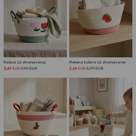
Košara za shranjevanje
Pletena košara za shranjevanje
3
7,99
EUR
2
3,99
EUR
,
49
EUR
,
49
EUR