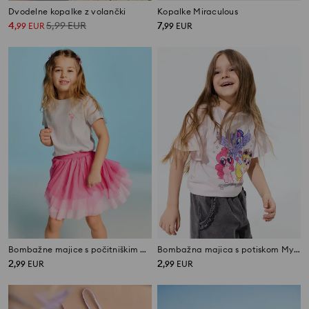
Dvodelne kopalke z volančki
Kopalke Miraculous
4
5,99
EUR
7
,
99
EUR
,
99
EUR
Bombažne majice s počitniškim motivom 2 pack
Bombažna majica s potiskom My Little Pony
2
2
,
99
EUR
,
99
EUR