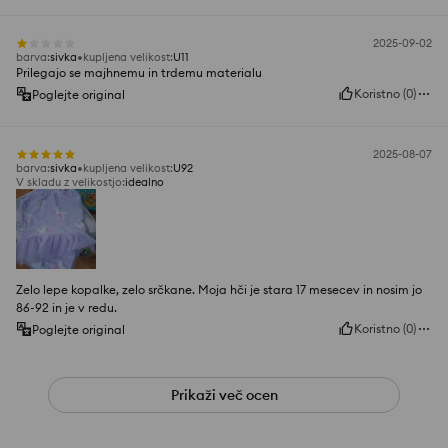
2025-09-02
barva
:
sivka
kupljena velikost
:
U11
Prilegajo se majhnemu in trdemu materialu
Koristno
(
0
)
Poglejte original
2025-08-07
barva
:
sivka
kupljena velikost
:
U92
V skladu z velikostjo
:
idealno
Zelo lepe kopalke, zelo srčkane. Moja hči je stara 17 mesecev in nosim jo
86-92 in je v redu.
Koristno
(
0
)
Poglejte original
Prikaži več ocen