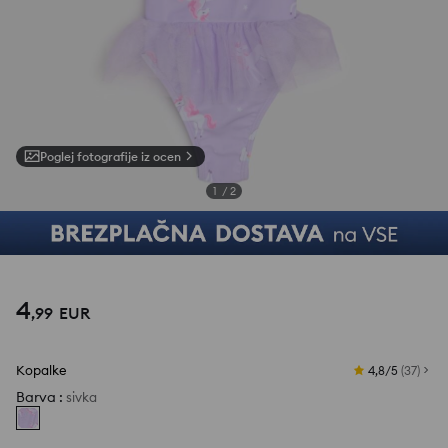
Poglej fotografije iz ocen
1
/
2
4
,
99
EUR
Kopalke
4,8/5
(
37
)
Barva
:
sivka