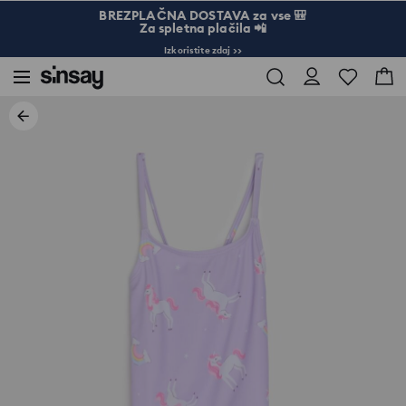
BREZPLAČNA DOSTAVA za vse 🎒
Za spletna plačila 📲
Izkoristite zdaj >>