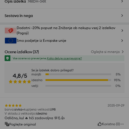
Opis izdelka
748DH-04X
Sestava in nega
Dodatni -20% popust na Znižanje ob nakupu vsaj 2 izdelkov
(Pogoji)
Smo podjetje iz Evropske unije
Ocene izdelkov
(
37
)
Oglejte si mnenja
Vse ocene so preverjene.
Kako deluje ocenjevanje?
Se je izdelek dobro prilegal?
4,8/5
manjši
5
%
idealno
95
%
večji
0
%
2025-09-29
barva
:
sivka
kupljena velikost
:
U98
V skladu z velikostjo
:
idealno
Odlično, kul 🔥 hči zadovoljna 💯💪👍️
Koristno
(
0
)
Poglejte original