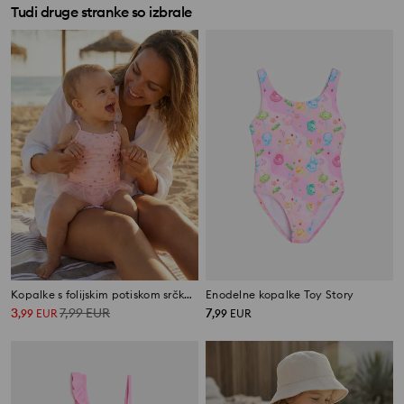
Tudi druge stranke so izbrale
Kopalke s folijskim potiskom srčkov in tilnim volanom
Enodelne kopalke Toy Story
3
7,99
EUR
7
,
99
EUR
,
99
EUR