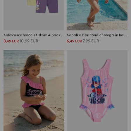
Kolesarske hlače s tiskom 4 pack Disney
Kopalke z printom enoroga in holo pikami
3
10,99
EUR
6
7,99
EUR
,
49
EUR
,
49
EUR