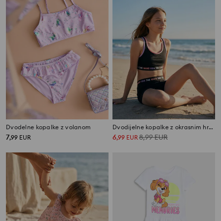
Dvodelne kopalke z volanom
Dvodijelne kopalke z okrasnim hrbtom
7
6
8,99
EUR
,
99
EUR
,
99
EUR