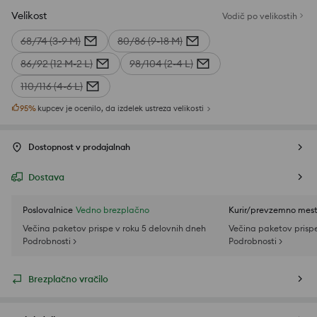
Velikost
Vodič po velikostih
68/74 (3-9 M)
80/86 (9-18 M)
86/92 (12 M-2 L)
98/104 (2-4 L)
110/116 (4-6 L)
95
%
kupcev je ocenilo, da izdelek ustreza velikosti
Dostopnost v prodajalnah
Dostava
Poslovalnice
Vedno brezplačno
Kurir/prevzemno mes
Večina paketov prispe v roku 5 delovnih dneh
Večina paketov prispe
Podrobnosti >
Podrobnosti >
Brezplačno vračilo