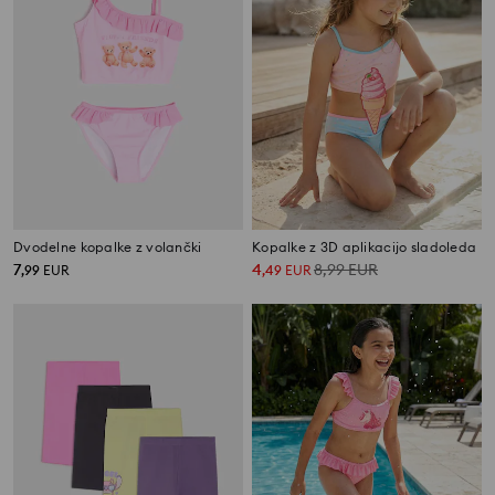
Dvodelne kopalke z volančki
Kopalke z 3D aplikacijo sladoleda
7
4
8,99
EUR
,
99
EUR
,
49
EUR