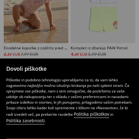
Enodelne kopalke z zaščito pred soncem in cvetličnim motivom
Komplet iz džersija PAW Patrol
6
7,99
EUR
4
5,99
EUR
,
49
EUR
,
49
EUR
Dovoli piškotke
Piškotke in podobno tehnologijo uporabljamo za to, da vam lahko
zagotovimo najboljšo možno izkušnjo brskanja po naši spletni strani. Če
sprejmete vse piškotke, nam s tem omogočite, da poskrbimo za vaše
udobje ob nakupovanju ter v skladu z vašimi preferencami in navadami
prikaze izdelkov in storitev, ki jih ponujamo, prilagodimo vašim potrebam.
Svojo izbiro lahko kadar koli spremenite s klikom na »Nastavitve«, če bi
Politika piškotkov
radi izvedeli več, pa preberite razdelke
in
Politika zasebnosti
.