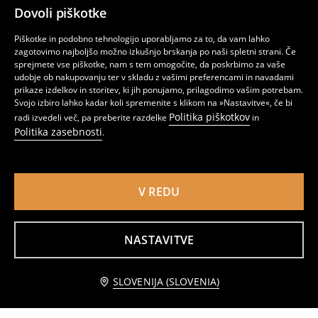
Dovoli piškotke
Piškotke in podobno tehnologijo uporabljamo za to, da vam lahko
zagotovimo najboljšo možno izkušnjo brskanja po naši spletni strani. Če
sprejmete vse piškotke, nam s tem omogočite, da poskrbimo za vaše
udobje ob nakupovanju ter v skladu z vašimi preferencami in navadami
prikaze izdelkov in storitev, ki jih ponujamo, prilagodimo vašim potrebam.
Svojo izbiro lahko kadar koli spremenite s klikom na »Nastavitve«, če bi
Politika piškotkov
radi izvedeli več, pa preberite razdelke
in
Politika zasebnosti
.
V REDU
Komplet večbarvnih kemičnih svinčnikov Pusheen – 2 kosa
Beležka s sijočim UV zaključkom Hello Kitty
2
3
,
99
EUR
,
99
EUR
NASTAVITVE
Obvestite me
SLOVENIJA (SLOVENIA)