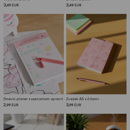
3
3
,
49
EUR
,
49
EUR
Dnevni planer s seznamom opravil
Zvezek A5 s črtami
2
3
,
99
EUR
,
99
EUR