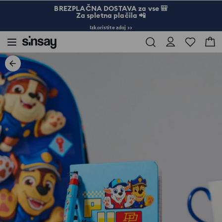
BREZPLAČNA DOSTAVA za vse 🎒
Za spletna plačila 📲
Izkoristite zdaj >>