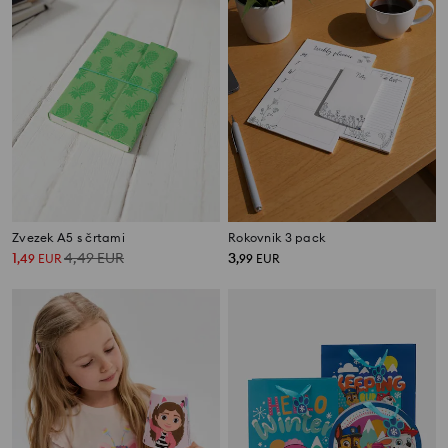
Zvezek A5 s črtami
Rokovnik 3 pack
1
4,49
EUR
3
,
49
EUR
,
99
EUR