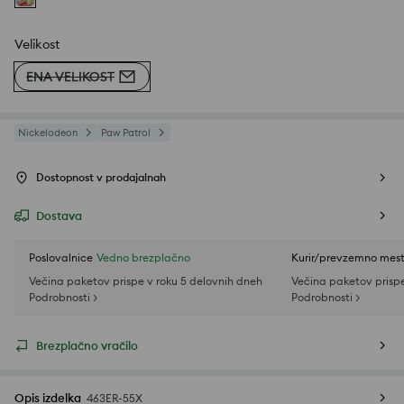
Velikost
ENA VELIKOST
Nickelodeon
Paw Patrol
Dostopnost v prodajalnah
Dostava
Poslovalnice
Vedno brezplačno
Kurir/prevzemno mes
Večina paketov prispe v roku 5 delovnih dneh
Večina paketov prispe
Podrobnosti >
Podrobnosti >
Brezplačno vračilo
Opis izdelka
463ER-55X