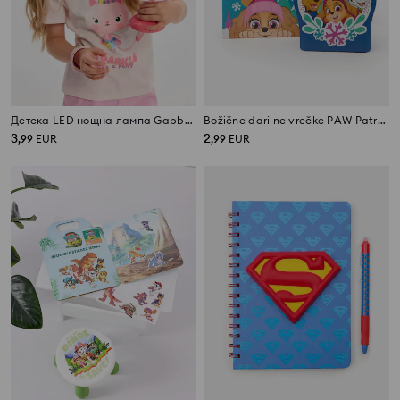
Детска LED нощна лампа Gabby's Dollhouse
Božične darilne vrečke PAW Patrol 3 kosi
3
2
,
99
EUR
,
99
EUR