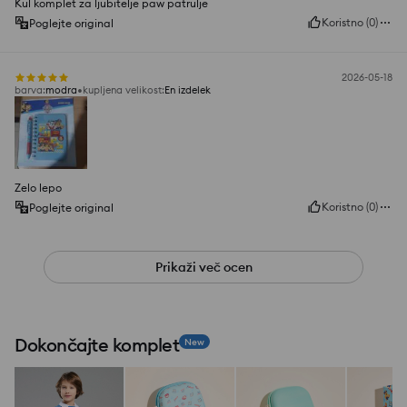
Kul komplet za ljubitelje paw patrulje
Koristno
(
0
)
Poglejte original
2026-05-18
barva
:
modra
kupljena velikost
:
En izdelek
Zelo lepo
Koristno
(
0
)
Poglejte original
Prikaži več ocen
Dokončajte komplet
New