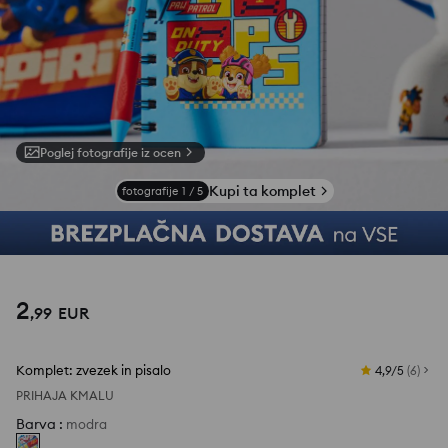
Poglej fotografije iz ocen
Kupi ta komplet
fotografije
1
/
5
2
,
99
EUR
Komplet: zvezek in pisalo
4,9/5
(
6
)
PRIHAJA KMALU
Barva
:
modra