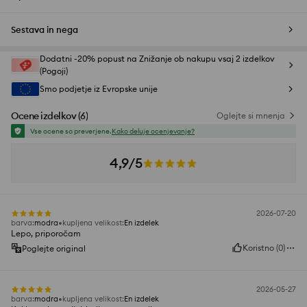
Sestava in nega
Dodatni -20% popust na Znižanje ob nakupu vsaj 2 izdelkov
(Pogoji)
Smo podjetje iz Evropske unije
Ocene izdelkov
(
6
)
Oglejte si mnenja
Vse ocene so preverjene.
Kako deluje ocenjevanje?
4,9/5
2026-07-20
barva
:
modra
kupljena velikost
:
En izdelek
Lepo, priporočam
Koristno
(
0
)
Poglejte original
2026-05-27
barva
:
modra
kupljena velikost
:
En izdelek