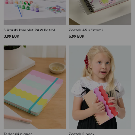
Slikarski komplet PAW Patrol
Zvezek A5 s črtami
3
6
,
99
EUR
,
99
EUR
Tedenski planer
Zvezek 2 pack