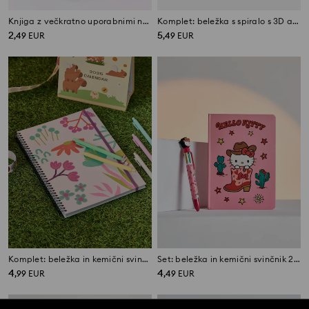
Knjiga z večkratno uporabnimi nalepkami PAW Patrol
Komplet: beležka s spiralo s 3D aplikacijo in pisalo 2 pack Superman
2
5
,
49
EUR
,
49
EUR
Komplet: beležka in kemični svinčniki
Set: beležka in kemični svinčnik 2 pack Hello Kitty
4
4
,
99
EUR
,
49
EUR