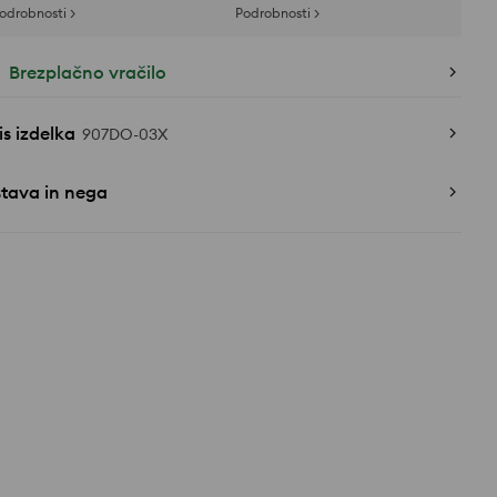
odrobnosti >
Podrobnosti >
Brezplačno vračilo
s izdelka
907DO-03X
stava in nega