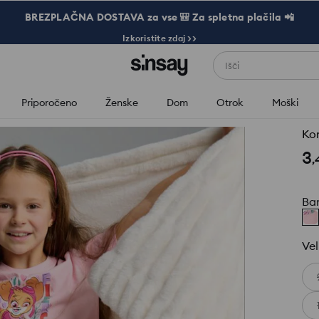
BREZPLAČNA DOSTAVA za vse 🎒 Za spletna plačila 📲
Izkoristite zdaj >>
Išči
Priporočeno
Ženske
Dom
Otrok
Moški
Ko
3
,
Ba
Vel