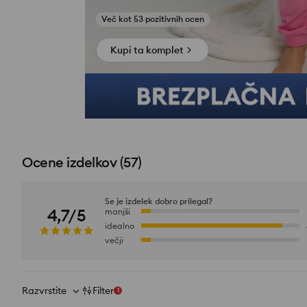
Poglej fotografije iz ocen
Kupi ta komplet
Ocene izdelkov
(
57
)
Se je izdelek dobro prilegal?
4,7/5
manjši
idealno
večji
Razvrstite
Filter
1