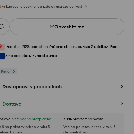
9
%
kupcev je ocenilo, da izdelek ustreza velikosti
Obvestite me
Dodatni -20% popust na Znižanje ob nakupu vsaj 2 izdelkov (Pogoji)
Smo podjetje iz Evropske unije
 Patrol
Dostopnost v prodajalnah
Dostava
oslovalnice
Vedno brezplačno
Kurir/prevzemno mesto
ečina paketov prispe v roku 5
Večina paketov prispe v roku 5
elovnih dneh
delovnih dneh