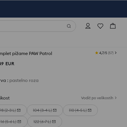
mplet pižame PAW Patrol
4,7/5
(
57
)
49
EUR
rva
:
pastelno roza
ikost
Vodič po velikostih
98 (2-3 L)
104 (3-4 L)
110 (4-5 L)
116 (5-6 L)
122 (6-7 L)