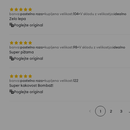
barva
:
pastelno roza
kupljena velikost
:
104
V skladu z velikostjo
:
idealno
Zelo lepa
Poglejte original
barva
:
pastelno roza
kupljena velikost
:
98
V skladu z velikostjo
:
idealno
Super pižama
Poglejte original
barva
:
pastelno roza
kupljena velikost
:
122
Super kakovost Bombaž!
Poglejte original
1
2
3
.