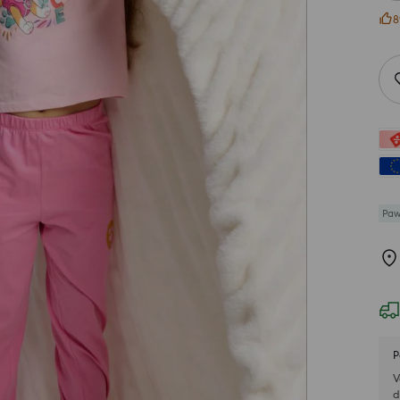
8
Paw
P
V
d