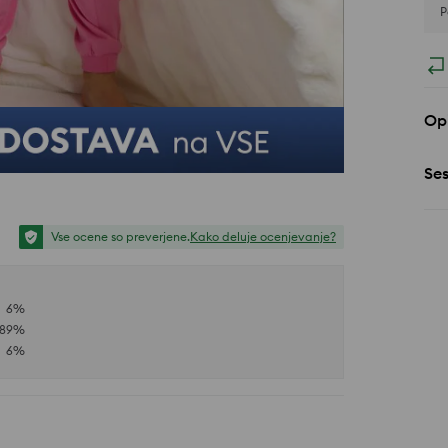
P
Opi
Se
Vse ocene so preverjene.
Kako deluje ocenjevanje?
6
%
89
%
6
%