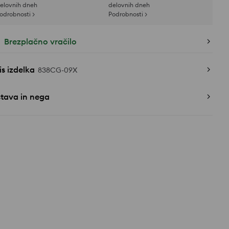
elovnih dneh
delovnih dneh
odrobnosti >
Podrobnosti >
Brezplačno vračilo
s izdelka
838CG-09X
stava in nega