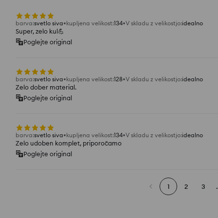
barva
:
svetlo siva
kupljena velikost
:
134
V skladu z velikostjo
:
idealno
Super, zelo kul💪
Poglejte original
barva
:
svetlo siva
kupljena velikost
:
128
V skladu z velikostjo
:
idealno
Zelo dober material.
Poglejte original
barva
:
svetlo siva
kupljena velikost
:
134
V skladu z velikostjo
:
idealno
Zelo udoben komplet, priporočamo
Poglejte original
1
2
3
.