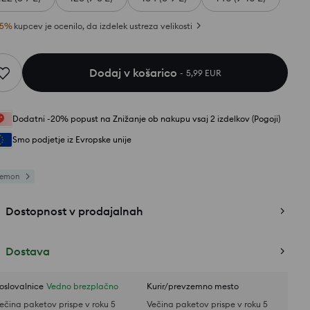
5
%
kupcev je ocenilo, da izdelek ustreza velikosti
Dodaj v košarico
5,99 EUR
Dodatni -20% popust na Znižanje ob nakupu vsaj 2 izdelkov (Pogoji)
Smo podjetje iz Evropske unije
kemon
Dostopnost v prodajalnah
Dostava
oslovalnice
Vedno brezplačno
Kurir/prevzemno mesto
ečina paketov prispe v roku 5
Večina paketov prispe v roku 5