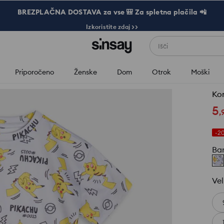
BREZPLAČNA DOSTAVA za vse 🎒 Za spletna plačila 📲
Izkoristite zdaj >>
Išči
Priporočeno
Ženske
Dom
Otrok
Moški
Kom
5
,
-2
Ba
Vel