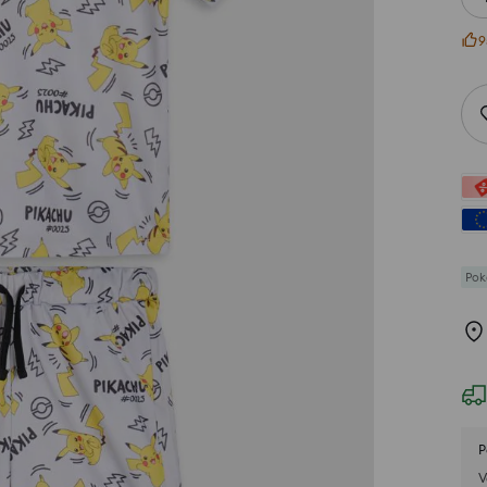
9
Po
P
V