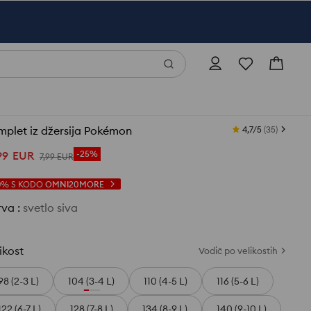
plet iz džersija Pokémon
4,7/5
(
35
)
99
EUR
-25%
7
,
99
EUR
0%
S KODO
OMNI20MORE
rva
:
svetlo siva
ikost
Vodič po velikostih
98 (2-3 L)
104 (3-4 L)
110 (4-5 L)
116 (5-6 L)
122 (6-7 L)
128 (7-8 L)
134 (8-9 L)
140 (9-10 L)