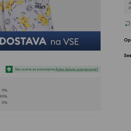
d
P
Opi
Se
Vse ocene so preverjene.
Kako deluje ocenjevanje?
0
%
95
%
5
%