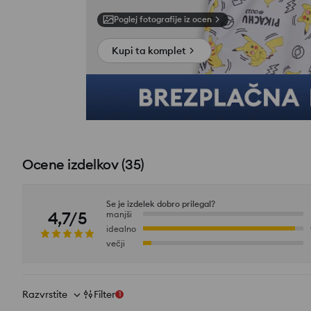
Poglej fotografije iz ocen
Kupi ta komplet
Ocene izdelkov
(
35
)
Se je izdelek dobro prilegal?
4,7/5
manjši
idealno
večji
Razvrstite
Filter
1