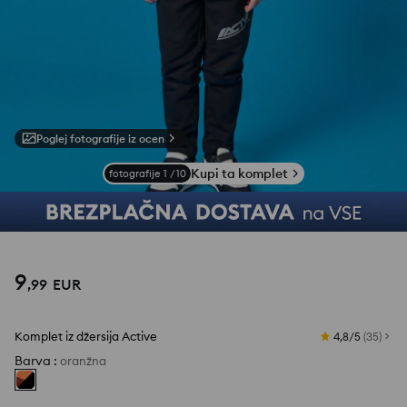
Poglej fotografije iz ocen
Kupi ta komplet
fotografije
1
/
10
9
,
99
EUR
Komplet iz džersija Active
4,8/5
(
35
)
Barva
:
oranžna