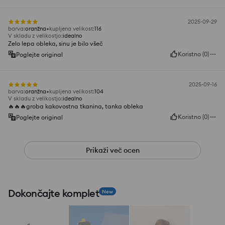
2025-09-29
barva
:
oranžna
kupljena velikost
:
116
V skladu z velikostjo
:
idealno
Zelo lepa obleka, sinu je bilo všeč
Koristno
(
0
)
Poglejte original
2025-09-16
barva
:
oranžna
kupljena velikost
:
104
V skladu z velikostjo
:
idealno
🔥🔥🔥groba kakovostna tkanina, tanka obleka
Koristno
(
0
)
Poglejte original
Prikaži več ocen
Dokončajte komplet
New