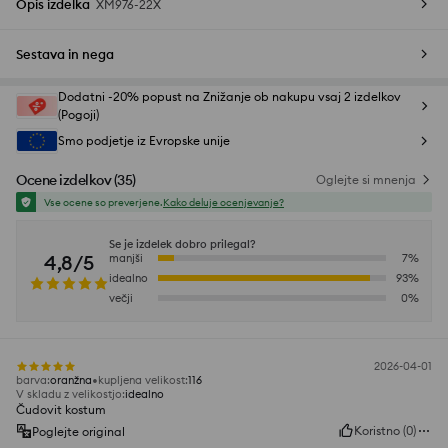
Opis izdelka
XM976-22X
Sestava in nega
Dodatni -20% popust na Znižanje ob nakupu vsaj 2 izdelkov
(Pogoji)
Smo podjetje iz Evropske unije
Ocene izdelkov
(
35
)
Oglejte si mnenja
Vse ocene so preverjene.
Kako deluje ocenjevanje?
Se je izdelek dobro prilegal?
4,8/5
manjši
7
%
idealno
93
%
večji
0
%
2026-04-01
barva
:
oranžna
kupljena velikost
:
116
V skladu z velikostjo
:
idealno
Čudovit kostum
Koristno
(
0
)
Poglejte original