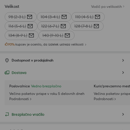
Velikost
Vodič po velikostih
98 (2-3 L)
104 (3-4 L)
110 (4-5 L)
116 (5-6 L)
122 (6-7 L)
128 (7-8 L)
134 (8-9 L)
140 (9-10 L)
93
%
kupcev je ocenilo, da izdelek ustreza velikosti
Dostopnost v prodajalnah
Dostava
Poslovalnice
Vedno brezplačno
Kurir/prevzemno mes
Večina paketov prispe v roku 5 delovnih dneh
Večina paketov prispe
Podrobnosti >
Podrobnosti >
Brezplačno vračilo