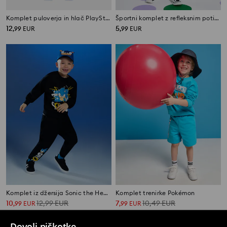
Komplet puloverja in hlač PlayStation
Športni komplet z refleksnim potiskom Active
12
5
,
99
EUR
,
99
EUR
Komplet iz džersija Sonic the Hedgehog
Komplet trenirke Pokémon
10
12,99
EUR
7
10,49
EUR
,
99
EUR
,
99
EUR
Dovoli piškotke