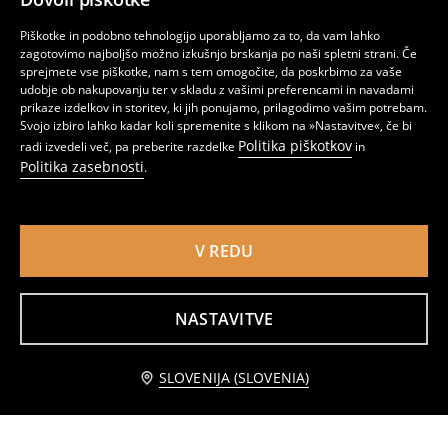
Piškotke in podobno tehnologijo uporabljamo za to, da vam lahko
zagotovimo najboljšo možno izkušnjo brskanja po naši spletni strani. Če
sprejmete vse piškotke, nam s tem omogočite, da poskrbimo za vaše
udobje ob nakupovanju ter v skladu z vašimi preferencami in navadami
prikaze izdelkov in storitev, ki jih ponujamo, prilagodimo vašim potrebam.
Svojo izbiro lahko kadar koli spremenite s klikom na »Nastavitve«, če bi
Politika piškotkov
radi izvedeli več, pa preberite razdelke
in
Politika zasebnosti
.
V REDU
Športni komplet iz hitro sušeče tkanine Active
Komplet trenirke Sonic the Hedgehog
2
8,99
EUR
8
12,99
EUR
,
99
EUR
,
99
EUR
NASTAVITVE
Obvestite me
SLOVENIJA (SLOVENIA)