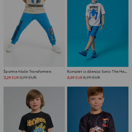
Športne hlače Transformers
Komplet iz džersija Sonic The Hedgehog
3
3,99
EUR
6
8,99
EUR
,
29
EUR
,
99
EUR