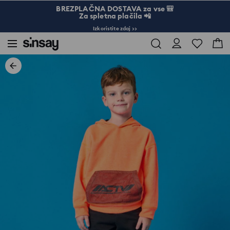
BREZPLAČNA DOSTAVA za vse 🎒
Za spletna plačila 📲
Izkoristite zdaj >>