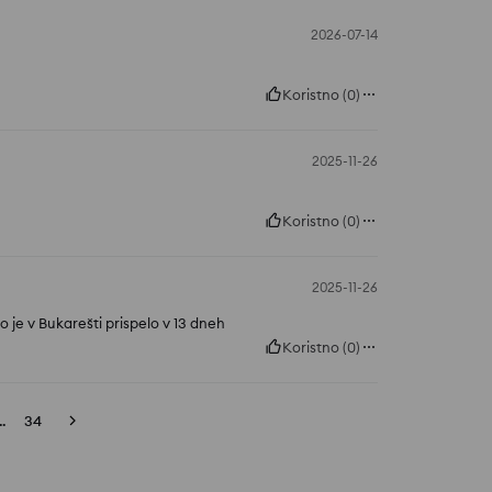
2026-07-14
Koristno
(
0
)
2025-11-26
Koristno
(
0
)
2025-11-26
o je v Bukarešti prispelo v 13 dneh
Koristno
(
0
)
..
34