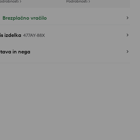
odrobnosti >
Podrobnosti >
Brezplačno vračilo
s izdelka
477AY-88X
stava in nega