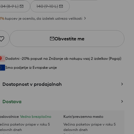
134 (8-9 L)
140 (9-10 L)
1
%
kupcev je ocenilo, da izdelek ustreza velikosti
Obvestite me
Dodatni -20% popust na Znižanje ob nakupu vsaj 2 izdelkov (Pogoji)
Smo podjetje iz Evropske unije
Dostopnost v prodajalnah
Dostava
oslovalnice
Vedno brezplačno
Kurir/prevzemno mesto
ečina paketov prispe v roku 5
Večina paketov prispe v roku 5
elovnih dneh
delovnih dneh