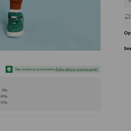
P
Opi
Se
Vse ocene so preverjene.
Kako deluje ocenjevanje?
0
%
81
%
19
%