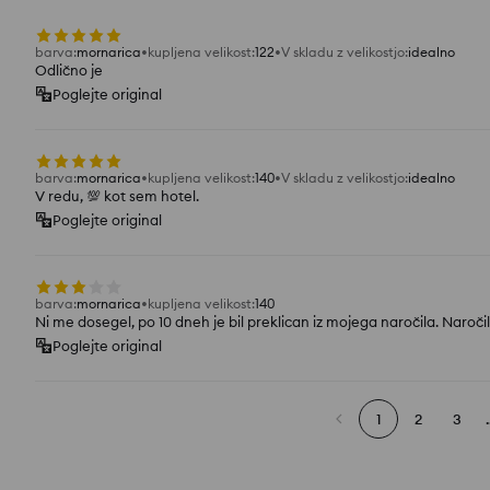
barva
:
mornarica
kupljena velikost
:
122
V skladu z velikostjo
:
idealno
Odlično je
Poglejte original
barva
:
mornarica
kupljena velikost
:
140
V skladu z velikostjo
:
idealno
V redu, 💯 kot sem hotel.
Poglejte original
barva
:
mornarica
kupljena velikost
:
140
Ni me dosegel, po 10 dneh je bil preklican iz mojega naročila. Naročil
Poglejte original
1
2
3
.