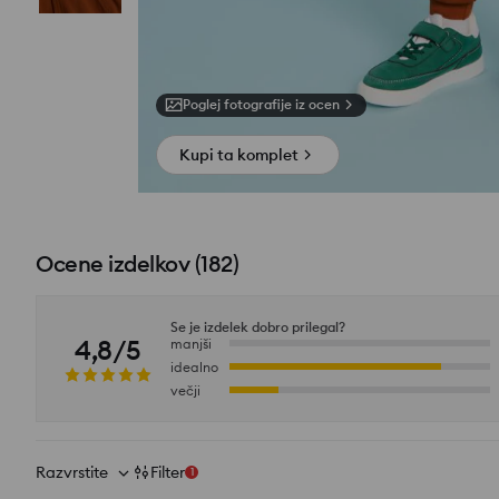
Poglej fotografije iz ocen
Kupi ta komplet
Ocene izdelkov
(
182
)
Se je izdelek dobro prilegal?
4,8/5
manjši
idealno
večji
Razvrstite
Filter
1