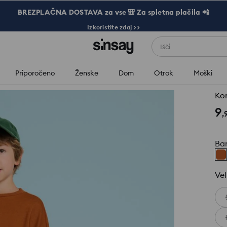
BREZPLAČNA DOSTAVA za vse 🎒 Za spletna plačila 📲
Izkoristite zdaj >>
Išči
Priporočeno
Ženske
Dom
Otrok
Moški
Kom
9
,
Ba
Vel