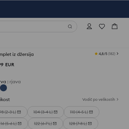
plet iz džersija
4,8/5
(
182
)
99
EUR
rva
:
rjava
ikost
Vodič po velikostih
98 (2-3 L)
104 (3-4 L)
110 (4-5 L)
116 (5-6 L)
122 (6-7 L)
128 (7-8 L)