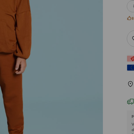
8
P
V
d