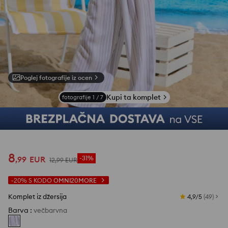
Poglej fotografije iz ocen
Kupi ta komplet
fotografije
1
/
7
8
,
99
EUR
-31%
12
,
99
EUR
-20%
S KODO
OMNI20MORE
Komplet iz džersija
4,9/5
(
49
)
Barva
:
večbarvna