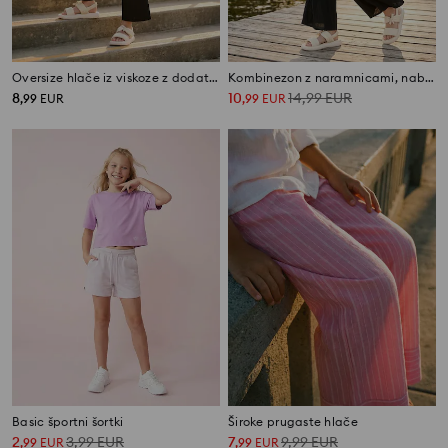
Oversize hlače iz viskoze z dodatkom lana
Kombinezon z naramnicami, nabranim zgornjim delom in širokimi hlačnicami
8
10
14,99
EUR
,
99
EUR
,
99
EUR
Basic športni šortki
Široke prugaste hlače
2
3,99
EUR
7
9,99
EUR
,
99
EUR
,
99
EUR