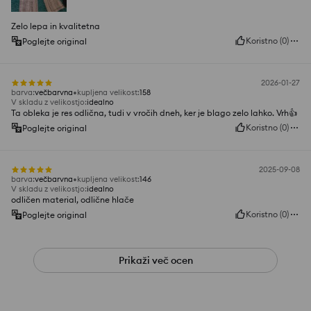
Zelo lepa in kvalitetna
Koristno
(
0
)
Poglejte original
2026-01-27
barva
:
večbarvna
kupljena velikost
:
158
V skladu z velikostjo
:
idealno
Ta obleka je res odlična, tudi v vročih dneh, ker je blago zelo lahko. Vrh👍️
Koristno
(
0
)
Poglejte original
2025-09-08
barva
:
večbarvna
kupljena velikost
:
146
V skladu z velikostjo
:
idealno
odličen material, odlične hlače
Koristno
(
0
)
Poglejte original
Prikaži več ocen