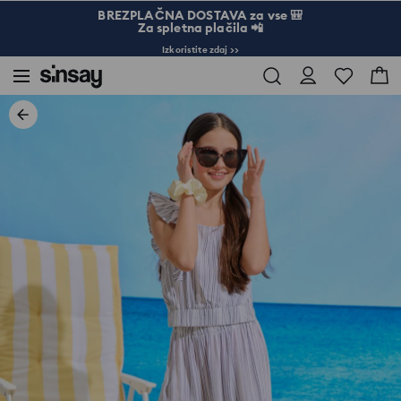
BREZPLAČNA DOSTAVA za vse 🎒
Za spletna plačila 📲
Izkoristite zdaj >>