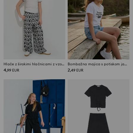
Hlače z širokimi hlačnicami z vzorcem
Bombažna majica s potiskom jagod
4
2
,
99
EUR
,
49
EUR