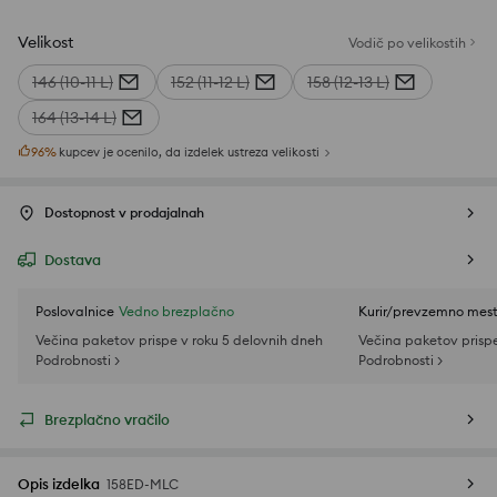
Velikost
Vodič po velikostih
146 (10-11 L)
152 (11-12 L)
158 (12-13 L)
164 (13-14 L)
96
%
kupcev je ocenilo, da izdelek ustreza velikosti
Dostopnost v prodajalnah
Dostava
Poslovalnice
Vedno brezplačno
Kurir/prevzemno mes
Večina paketov prispe v roku 5 delovnih dneh
Večina paketov prispe
Podrobnosti >
Podrobnosti >
Brezplačno vračilo
Opis izdelka
158ED-MLC