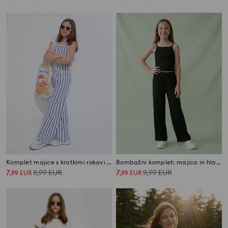
Komplet majice s kratkimi rokavi in hlače
Bombažni komplet: majica in hlače
7
9,99
EUR
7
9,99
EUR
,
99
EUR
,
99
EUR