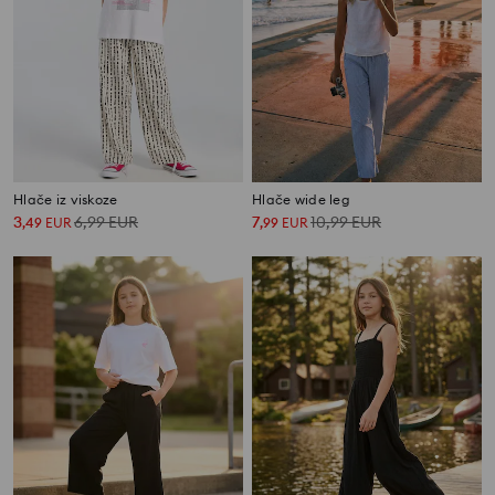
Hlače iz viskoze
Hlače wide leg
3
6,99
EUR
7
10,99
EUR
,
49
EUR
,
99
EUR