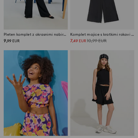
Pleten komplet z okrasnimi nabiranji
Komplet majice s kratkimi rokavi in hlače
9
7
10,99
EUR
,
99
EUR
,
49
EUR