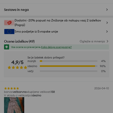
Sestava in nega
Dodatni -20% popust na Znižanje ob nakupu vsaj 2 izdelkov
(Pogoji)
Smo podjetje iz Evropske unije
Ocene izdelkov
(
49
)
Oglejte si mnenja
Vse ocene so preverjene.
Kako deluje ocenjevanje?
Se je izdelek dobro prilegal?
4,9/5
manjši
4
%
idealno
96
%
večji
0
%
2026-04-10
barva
:
večbarvna
kupljena velikost
:
158
V skladu z velikostjo
:
idealno