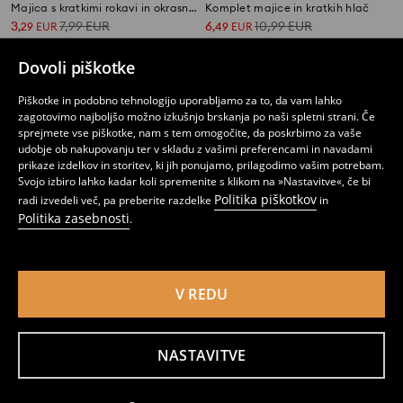
Majica s kratkimi rokavi in okrasnim izrezom
Komplet majice in kratkih hlač
3
7,99
EUR
6
10,99
EUR
,
29
EUR
,
49
EUR
Dovoli piškotke
Piškotke in podobno tehnologijo uporabljamo za to, da vam lahko
zagotovimo najboljšo možno izkušnjo brskanja po naši spletni strani. Če
sprejmete vse piškotke, nam s tem omogočite, da poskrbimo za vaše
udobje ob nakupovanju ter v skladu z vašimi preferencami in navadami
prikaze izdelkov in storitev, ki jih ponujamo, prilagodimo vašim potrebam.
Svojo izbiro lahko kadar koli spremenite s klikom na »Nastavitve«, če bi
Politika piškotkov
radi izvedeli več, pa preberite razdelke
in
Politika zasebnosti
.
V REDU
Viskozen komplet: bluza in kratke hlače
Dekliški komplet z viskoznim mešancem
9
12,99
EUR
9
,
99
EUR
,
99
EUR
NASTAVITVE
Obvestite me