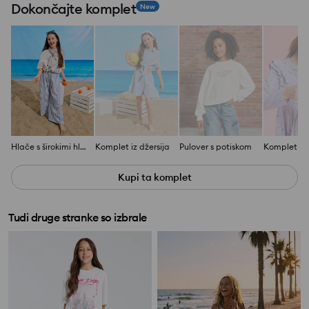
Dokončajte komplet
New
Hlače s širokimi hlačnicami
Komplet iz džersija
Pulover s potiskom
Komplet na
Kupi ta komplet
Tudi druge stranke so izbrale