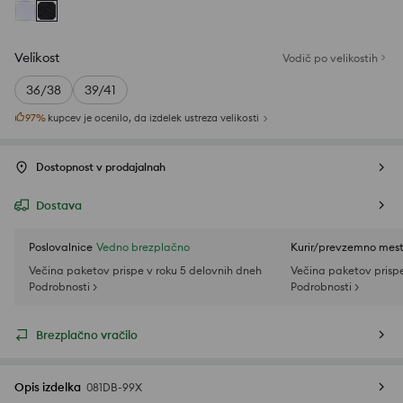
Velikost
Vodič po velikostih
36/38
39/41
97
%
kupcev je ocenilo, da izdelek ustreza velikosti
Dostopnost v prodajalnah
Dostava
Poslovalnice
Vedno brezplačno
Kurir/prevzemno mes
Večina paketov prispe v roku 5 delovnih dneh
Večina paketov prispe
Podrobnosti >
Podrobnosti >
Brezplačno vračilo
Opis izdelka
081DB-99X