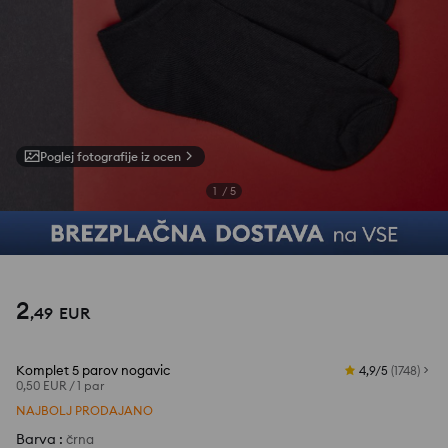
Poglej fotografije iz ocen
1
/
5
2
,
49
EUR
Komplet 5 parov nogavic
4,9/5
(
1748
)
0,50 EUR
/
1 par
NAJBOLJ PRODAJANO
Barva
:
črna