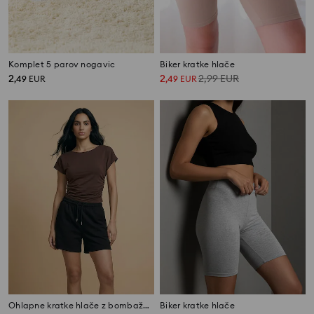
Komplet 5 parov nogavic
Biker kratke hlače
2
2
2,99
EUR
,
49
EUR
,
49
EUR
Ohlapne kratke hlače z bombažem
Biker kratke hlače