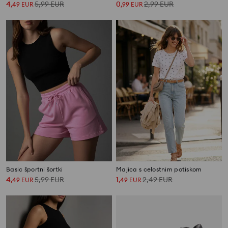
4
5,99
EUR
0
2,99
EUR
,
49
EUR
,
99
EUR
Basic športni šortki
Majica s celostnim potiskom
4
5,99
EUR
1
2,49
EUR
,
49
EUR
,
49
EUR