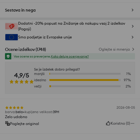
Sestava in nega
Dodatni -20% popust na Znižanje ob nakupu vsaj 2 izdelkov
(Pogoji)
Smo podjetje iz Evropske unije
Ocene izdelkov
(
1748
)
Oglejte si mnenja
Vse ocene so preverjene.
Kako deluje ocenjevanje?
Se je izdelek dobro prilegal?
4,9/5
manjši
1
%
idealno
97
%
večji
2
%
2026-08-05
barva
:
bela
kupljena velikost
:
39H
Zelo udobno
Koristno
(
0
)
Poglejte original