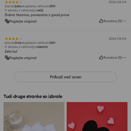
2026-08-04
barva
:
bela
kupljena velikost
:
39H
V skladu z velikostjo
:
večji
Dobra tkanina, povezana z good.price
Koristno
(
0
)
Poglejte original
2026-08-04
barva
:
črna
kupljena velikost
:
36H
V skladu z velikostjo
:
idealno
Zelo kul
Koristno
(
0
)
Poglejte original
Prikaži več ocen
Tudi druge stranke so izbrale