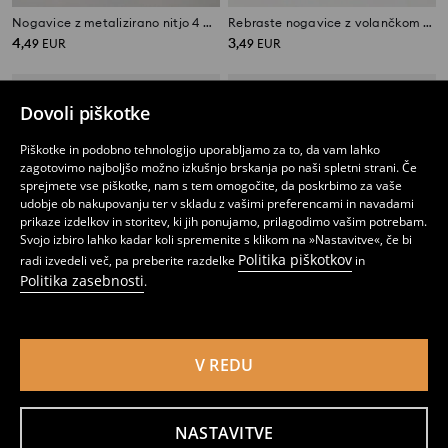
Nogavice z metalizirano nitjo 4 pack
Rebraste nogavice z volančkom 4 pack
4
3
,
49
EUR
,
49
EUR
Dovoli piškotke
Piškotke in podobno tehnologijo uporabljamo za to, da vam lahko
zagotovimo najboljšo možno izkušnjo brskanja po naši spletni strani. Če
sprejmete vse piškotke, nam s tem omogočite, da poskrbimo za vaše
udobje ob nakupovanju ter v skladu z vašimi preferencami in navadami
prikaze izdelkov in storitev, ki jih ponujamo, prilagodimo vašim potrebam.
Svojo izbiro lahko kadar koli spremenite s klikom na »Nastavitve«, če bi
Politika piškotkov
radi izvedeli več, pa preberite razdelke
in
Politika zasebnosti
.
V REDU
Črtaste nogavice paket 5 kosov
Nogavice z bombažem, komplet 3 parov
3
2
,
49
EUR
,
99
EUR
NASTAVITVE