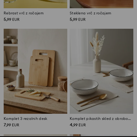
Rebrast vrč z ročajem
Steklena vrč z ročajem
5
5
,
99
EUR
,
99
EUR
Komplet 3 rezalnih desk
Komplet pikastih skled z obrobom 2 kos
7
4
,
99
EUR
,
99
EUR