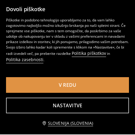
Dovoli piškotke
Piškotke in podobno tehnologijo uporabljamo za to, da vam lahko
zagotovimo najboljšo možno izkušnjo brskanja po naši spletni strani. Če
sprejmete vse piškotke, nam s tem omogočite, da poskrbimo za vaše
udobje ob nakupovanju ter v skladu z vašimi preferencami in navadami
prikaze izdelkov in storitev, ki jih ponujamo, prilagodimo vašim potrebam.
Svojo izbiro lahko kadar koli spremenite s klikom na »Nastavitve«, če bi
Politika piškotkov
radi izvedeli več, pa preberite razdelke
in
Politika zasebnosti
.
V REDU
Komplet 4 skodelic
Steklena posoda za hrano z bambusovim pokrovom
5
2
,
99
EUR
,
49
EUR
NASTAVITVE
Obvestite me
SLOVENIJA (SLOVENIA)