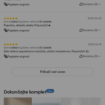
Koristno
(
0
)
Poglejte original
2025-06-23
barva
:
bela
kupljena velikost
:
En izdelek
Popolno, debelo steklo Priporočiti🔥
Koristno
(
0
)
Poglejte original
2025-06-18
barva
:
bela
kupljena velikost
:
En izdelek
Zelo dobro zapakirano naročilo, očala impresivna. Priporočiti 👍️
Koristno
(
0
)
Poglejte original
Prikaži več ocen
Dokončajte komplet
New