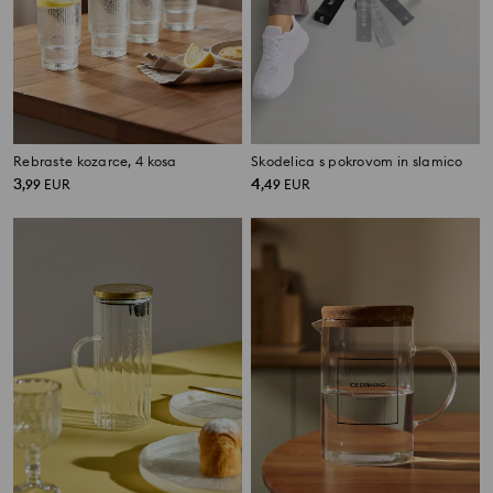
Rebraste kozarce, 4 kosa
Skodelica s pokrovom in slamico
3
4
,
99
EUR
,
49
EUR