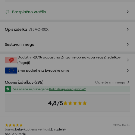
Brezplačno vračilo
Opis izdelka
765AO-00X
Sestava in nega
Dodatni -20% popust na Znižanje ob nakupu vsaj 2 izdelkov
(Pogoji)
Smo podjetje iz Evropske unije
Ocene izdelkov
(
295
)
Oglejte si mnenja
Vse ocene so preverjene.
Kako deluje ocenjevanje?
4,8/5
2026-06-15
barva
:
bela
kupljena velikost
:
En izdelek
Vse je v redu