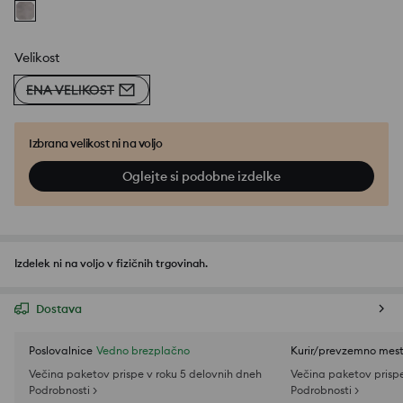
Velikost
ENA VELIKOST
Izbrana velikost ni na voljo
Oglejte si podobne izdelke
Izdelek ni na voljo v fizičnih trgovinah.
Dostava
Poslovalnice
Vedno brezplačno
Kurir/prevzemno mes
Večina paketov prispe v roku 5 delovnih dneh
Večina paketov prispe
Podrobnosti >
Podrobnosti >