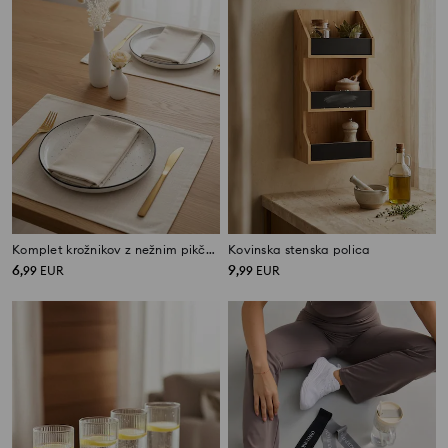
Komplet krožnikov z nežnim pikčastim vzorcem – paket 2 kos
Kovinska stenska polica
6
9
,
99
EUR
,
99
EUR