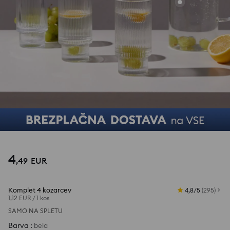
4
,
49
EUR
Komplet 4 kozarcev
4,8/5
(
295
)
1,12 EUR
/
1 kos
SAMO NA SPLETU
Barva
:
bela