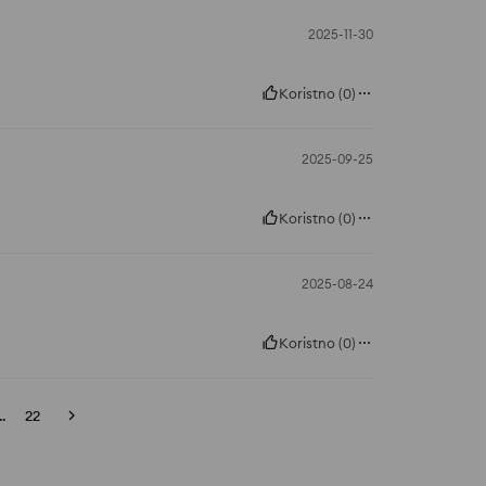
2025-11-30
Koristno
(
0
)
2025-09-25
Koristno
(
0
)
2025-08-24
Koristno
(
0
)
..
22