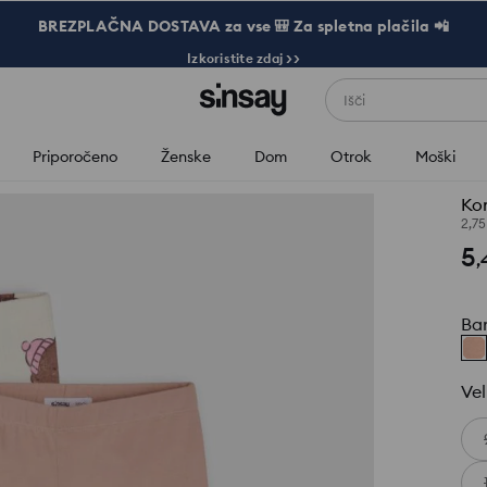
BREZPLAČNA DOSTAVA za vse 🎒 Za spletna plačila 📲
Izkoristite zdaj >>
Išči
Priporočeno
Ženske
Dom
Otrok
Moški
Kom
2,7
5
,
Ba
Vel