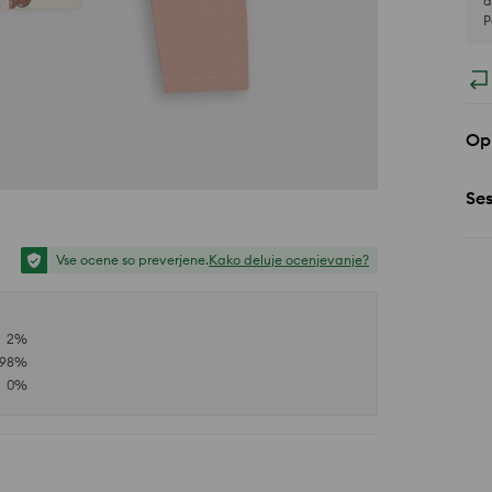
d
P
Opi
Se
Vse ocene so preverjene.
Kako deluje ocenjevanje?
2
%
98
%
0
%