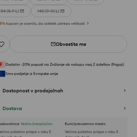
134 (8-9 L)
140 (9-10 L)
8
%
kupcev je ocenilo, da izdelek ustreza velikosti
Obvestite me
Dodatni -20% popust na Znižanje ob nakupu vsaj 2 izdelkov (Pogoji)
Smo podjetje iz Evropske unije
Dostopnost v prodajalnah
Dostava
oslovalnice
Vedno brezplačno
Kurir/prevzemno mesto
ečina paketov prispe v roku 5
Večina paketov prispe v roku 5