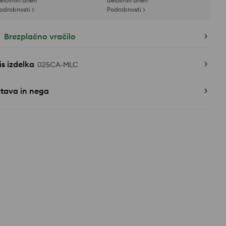
elovnih dneh
delovnih dneh
odrobnosti >
Podrobnosti >
Brezplačno vračilo
s izdelka
025CA-MLC
stava in nega