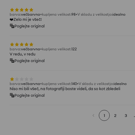
barva
:
večbarvna
kupljena velikost
:
98
V skladu z velikostjo
:
idealno
❤️Zelo mi je všeč!
Poglejte original
barva
:
večbarvna
kupljena velikost
:
122
V redu, v redu
Poglejte original
barva
:
večbarvna
kupljena velikost
:
140
V skladu z velikostjo
:
idealno
Niso mi bili všeč, na fotografiji boste videli, da so kot zbledeli
Poglejte original
1
2
3
.