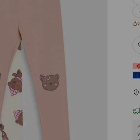
9
P
V