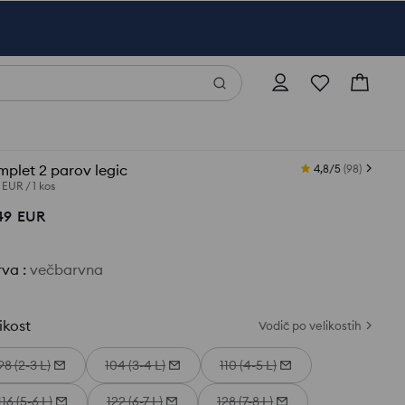
plet 2 parov legic
4,8/5
(
98
)
5 EUR
/
1 kos
49
EUR
rva
:
večbarvna
ikost
Vodič po velikostih
98 (2-3 L)
104 (3-4 L)
110 (4-5 L)
116 (5-6 L)
122 (6-7 L)
128 (7-8 L)