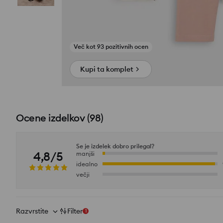
Poglej fotografije iz ocen
Kupi ta komplet
Ocene izdelkov
(
98
)
Se je izdelek dobro prilegal?
4,8/5
manjši
idealno
večji
Razvrstite
Filter
1