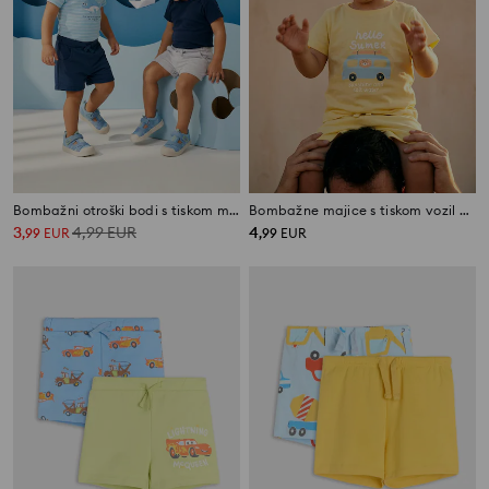
Bombažni otroški bodi s tiskom morskega psa 2 pack
Bombažne majice s tiskom vozil 3 pack
3
4,99
EUR
4
,
99
EUR
,
99
EUR