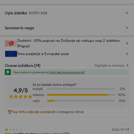
Opis izdelka
907DY-50X
Sestava in nega
Dodatni -20% popust na Znižanje ob nakupu vsaj 2 izdelkov
(Pogoji)
Smo podjetje iz Evropske unije
Ocene izdelkov
(
74
)
Oglejte si mnenja
Vse ocene so preverjene.
Kako deluje ocenjevanje?
Se je izdelek dobro prilegal?
4,9/5
manjši
0
%
idealno
90
%
večji
10
%
Top 10% najbolje ocenjenih
v kategoriji Otrok
2026-07-09
barva
:
svetlo modra
kupljena velikost
:
104