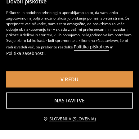
Dovoli piškotke
3
4,49
EUR
0
2,49
EUR
,
49
EUR
,
99
EUR
Piškotke in podobno tehnologijo uporabljamo za to, da vam lahko
zagotovimo najboljšo možno izkušnjo brskanja po naši spletni strani. Če
sprejmete vse piškotke, nam s tem omogočite, da poskrbimo za vaše
udobje ob nakupovanju ter v skladu z vašimi preferencami in navadami
prikaze izdelkov in storitev, ki jih ponujamo, prilagodimo vašim potrebam.
Svojo izbiro lahko kadar koli spremenite s klikom na »Nastavitve«, če bi
Politika piškotkov
radi izvedeli več, pa preberite razdelke
in
Politika zasebnosti
.
V REDU
NASTAVITVE
Komplet 2 kratkih hlač
Komplet 2 kratkih hlač Peanuts
3
4,49
EUR
1
5,49
EUR
,
49
EUR
,
99
EUR
Dodaj v košarico
SLOVENIJA (SLOVENIA)
1,99 EUR