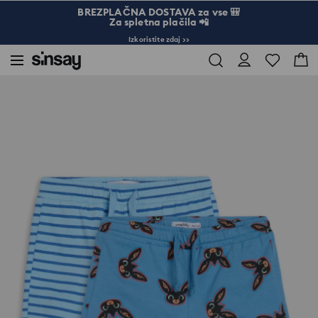
BREZPLAČNA DOSTAVA za vse 🎒
Za spletna plačila 📲
Izkoristite zdaj >>