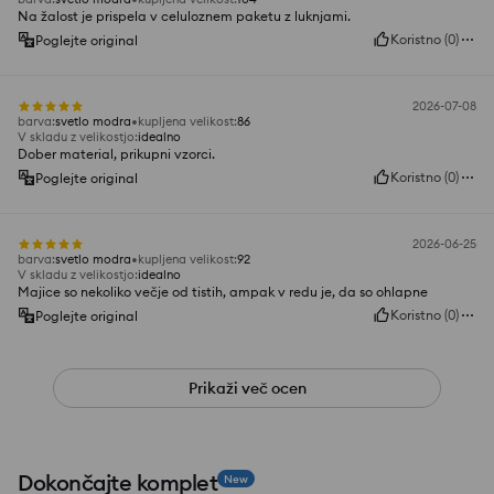
Na žalost je prispela v celuloznem paketu z luknjami.
Koristno
(
0
)
Poglejte original
2026-07-08
barva
:
svetlo modra
kupljena velikost
:
86
V skladu z velikostjo
:
idealno
Dober material, prikupni vzorci.
Koristno
(
0
)
Poglejte original
2026-06-25
barva
:
svetlo modra
kupljena velikost
:
92
V skladu z velikostjo
:
idealno
Majice so nekoliko večje od tistih, ampak v redu je, da so ohlapne
Koristno
(
0
)
Poglejte original
Prikaži več ocen
Dokončajte komplet
New