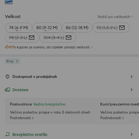
Velikost
Vodič po velikostih
74 (6-9 M)
80 (9-12 M)
86 (12-18 M)
92 (1,5-2 L)
98 (2-3 L)
104 (3-4 L)
90
%
kupcev je ocenilo, da izdelek ustreza velikosti
Bing
Dostopnost v prodajalnah
Dostava
Poslovalnice
Vedno brezplačno
Kurir/prevzemno mes
Večina paketov prispe v roku 5 delovnih dneh
Večina paketov prispe
Podrobnosti >
Podrobnosti >
Brezplačno vračilo