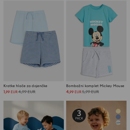
Kratke hlače za dojenčke
Bombažni komplet Mickey Mouse
1
4,99
EUR
4
5,99
EUR
,
99
EUR
,
99
EUR