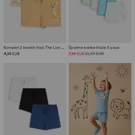
Komplet 2 kratkih hlač The Lion King
Športne kratke hlače 5 pack
4
7
10,99
EUR
,
99
EUR
,
99
EUR