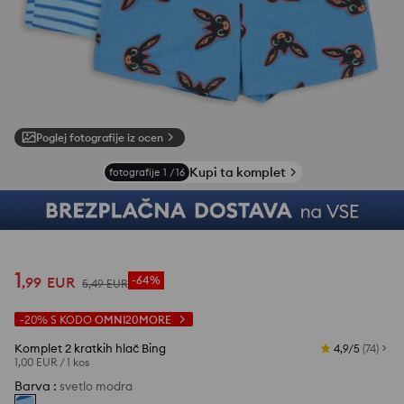
Poglej fotografije iz ocen
Kupi ta komplet
fotografije
1
/
16
1
,
99
EUR
-64%
5
,
49
EUR
-20%
S KODO
OMNI20MORE
Komplet 2 kratkih hlač Bing
4,9/5
(
74
)
1,00 EUR
/
1 kos
Barva
:
svetlo modra