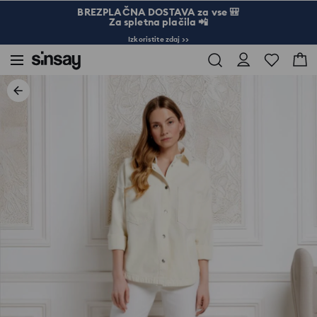
BREZPLAČNA DOSTAVA za vse 🎒
Za spletna plačila 📲
Izkoristite zdaj >>