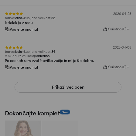
2026-04-28
barva
:
črna
kupljena velikost
:
32
Izdelek je v redu
Koristno
(
0
)
Poglejte original
2026-04-05
barva
:
bela
kupljena velikost
:
34
V skladu z velikostjo
:
idealno
Po ocenah sem vzel številko večjo in mi je šlo dobro.
Koristno
(
0
)
Poglejte original
Prikaži več ocen
Dokončajte komplet
New