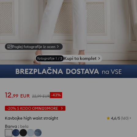
Poglej fotografije iz ocen
Kupi ta komplet
fotografije
1
/
3
12
,
99
EUR
-43%
22
,
99
EUR
-20%
S KODO
OMNI20MORE
Kavbojke high waist straight
4,6/5
(
160
)
Barva
:
bela