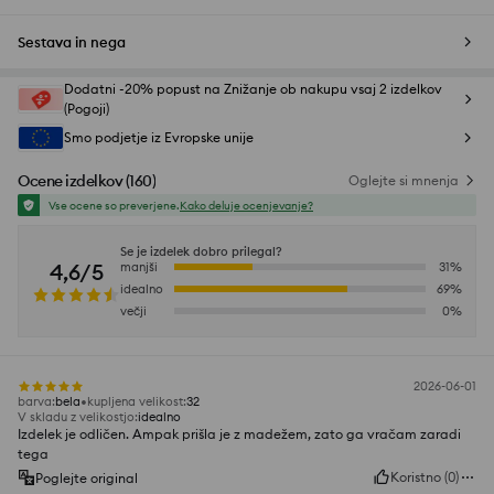
Sestava in nega
Dodatni -20% popust na Znižanje ob nakupu vsaj 2 izdelkov
(Pogoji)
Smo podjetje iz Evropske unije
Ocene izdelkov
(
160
)
Oglejte si mnenja
Vse ocene so preverjene.
Kako deluje ocenjevanje?
Se je izdelek dobro prilegal?
4,6/5
manjši
31
%
idealno
69
%
večji
0
%
2026-06-01
barva
:
bela
kupljena velikost
:
32
V skladu z velikostjo
:
idealno
Izdelek je odličen. Ampak prišla je z madežem, zato ga vračam zaradi
tega
Koristno
(
0
)
Poglejte original