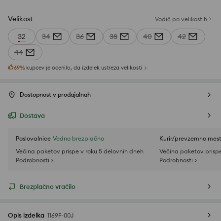
Velikost
Vodič po velikostih
32
34
36
38
40
42
44
69
%
kupcev je ocenilo, da izdelek ustreza velikosti
Dostopnost v prodajalnah
Dostava
Poslovalnice
Vedno brezplačno
Kurir/prevzemno mes
Večina paketov prispe v roku 5 delovnih dneh
Večina paketov prispe
Podrobnosti >
Podrobnosti >
Brezplačno vračilo
Opis izdelka
1169F-00J