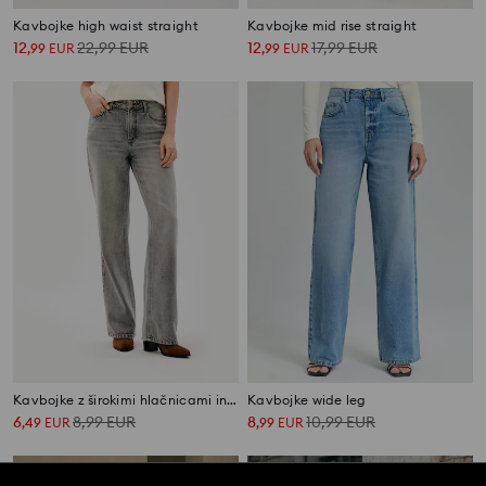
Kavbojke high waist straight
Kavbojke mid rise straight
12
22,99
EUR
12
17,99
EUR
,
99
EUR
,
99
EUR
Kavbojke z širokimi hlačnicami in visokim pasom
Kavbojke wide leg
6
8,99
EUR
8
10,99
EUR
,
49
EUR
,
99
EUR