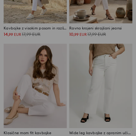
Kavbojke z visokim pasom in razširjenimi hlačnicami
Ravno krojeni skrajšani jeansi
14
17,99
EUR
10
17,99
EUR
,
99
EUR
,
99
EUR
Klasične mom fit kavbojke
Wide leg kavbojke z opranim učinkom Plus size