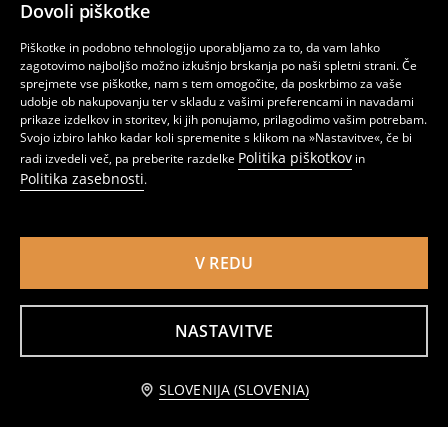
Dovoli piškotke
Piškotke in podobno tehnologijo uporabljamo za to, da vam lahko
zagotovimo najboljšo možno izkušnjo brskanja po naši spletni strani. Če
sprejmete vse piškotke, nam s tem omogočite, da poskrbimo za vaše
udobje ob nakupovanju ter v skladu z vašimi preferencami in navadami
prikaze izdelkov in storitev, ki jih ponujamo, prilagodimo vašim potrebam.
Svojo izbiro lahko kadar koli spremenite s klikom na »Nastavitve«, če bi
Politika piškotkov
radi izvedeli več, pa preberite razdelke
in
Politika zasebnosti
.
V REDU
Straight wide leg kavbojke z visokim pasom
Kavbojke mid rise straight
14
5
14,99
EUR
,
99
EUR
,
49
EUR
NASTAVITVE
Dodaj v košarico
SLOVENIJA (SLOVENIA)
12,99 EUR