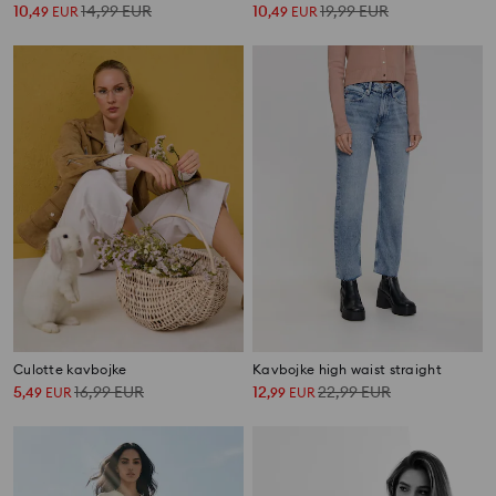
10
14,99
EUR
10
19,99
EUR
,
49
EUR
,
49
EUR
Culotte kavbojke
Kavbojke high waist straight
5
16,99
EUR
12
22,99
EUR
,
49
EUR
,
99
EUR