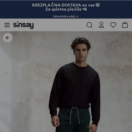
BREZPLAČNA DOSTAVA za vse 🎒
Za spletna plačila 📲
Izkoristite zdaj >>