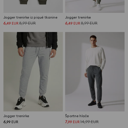
Jogger trenirke iz piqué tkanine
Jogger trenirke
6
8,99
EUR
6
8,99
EUR
,
49
EUR
,
49
EUR
Jogger trenirke
Športne hlače
6
7
14,99
EUR
,
99
EUR
,
99
EUR