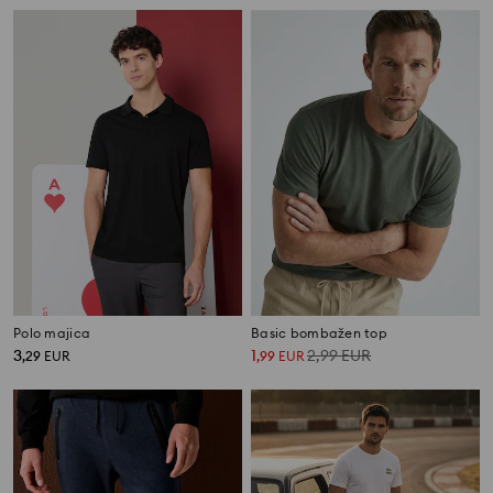
Polo majica
Basic bombažen top
3
1
2,99
EUR
,
29
EUR
,
99
EUR