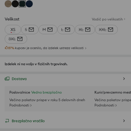
Velikost
Vodič po velikostih
XS
S
M
L
XL
XXL
3XL
81
%
kupcev je ocenilo, da izdelek ustreza velikosti
Izdelek ni na voljo v fizičnih trgovinah.
Dostava
Poslovalnice
Vedno brezplačno
Kurir/prevzemno mes
Večina paketov prispe v roku 5 delovnih dneh
Večina paketov prispe
Podrobnosti >
Podrobnosti >
Brezplačno vračilo