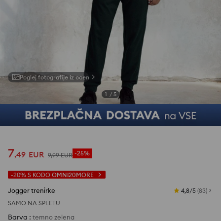
Poglej fotografije iz ocen
1
/
5
7
,
49
EUR
-25%
9
,
99
EUR
-20%
S KODO
OMNI20MORE
Jogger trenirke
4,8/5
(
83
)
SAMO NA SPLETU
Barva
:
temno zelena