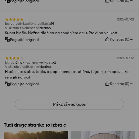
Koristno
(
0
)
Poglejte original
2026-07-21
barva
:
bež
kupljena velikost
:
M
V skladu z velikostjo
:
idealno
Super hlače. Nežna dlačica na spodnjem delu. Pravilna velikost
Koristno
(
0
)
Poglejte original
2026-07-13
barva
:
črna
kupljena velikost
:
XS
V skladu z velikostjo
:
idealno
Hlače niso slabe, tople, a popolnoma sintetične, tega nisem opazil, ko
sem jih naročil
Koristno
(
0
)
Poglejte original
Prikaži več ocen
Tudi druge stranke so izbrale