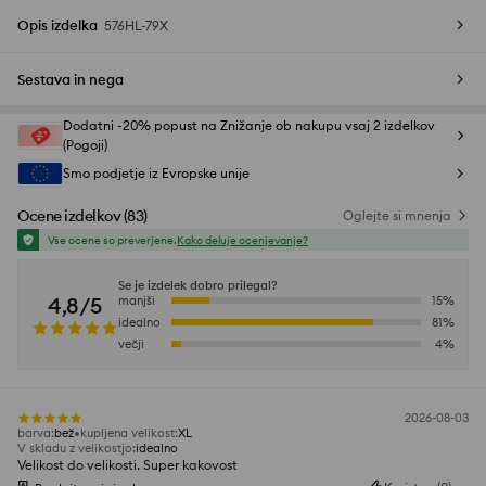
Opis izdelka
576HL-79X
Sestava in nega
Dodatni -20% popust na Znižanje ob nakupu vsaj 2 izdelkov
(Pogoji)
Smo podjetje iz Evropske unije
Ocene izdelkov
(
83
)
Oglejte si mnenja
Vse ocene so preverjene.
Kako deluje ocenjevanje?
Se je izdelek dobro prilegal?
4,8/5
manjši
15
%
idealno
81
%
večji
4
%
2026-08-03
barva
:
bež
kupljena velikost
:
XL
V skladu z velikostjo
:
idealno
Velikost do velikosti. Super kakovost