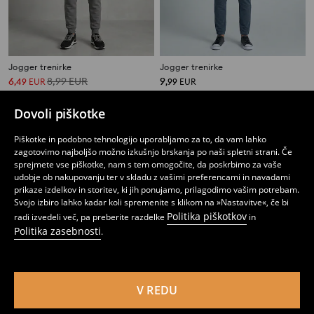
Jogger trenirke
Jogger trenirke
6
8,99
EUR
9
,
49
EUR
,
99
EUR
Dovoli piškotke
Piškotke in podobno tehnologijo uporabljamo za to, da vam lahko
zagotovimo najboljšo možno izkušnjo brskanja po naši spletni strani. Če
sprejmete vse piškotke, nam s tem omogočite, da poskrbimo za vaše
udobje ob nakupovanju ter v skladu z vašimi preferencami in navadami
prikaze izdelkov in storitev, ki jih ponujamo, prilagodimo vašim potrebam.
Svojo izbiro lahko kadar koli spremenite s klikom na »Nastavitve«, če bi
Politika piškotkov
radi izvedeli več, pa preberite razdelke
in
Politika zasebnosti
.
V REDU
Jogger hlače
Jogger hlače