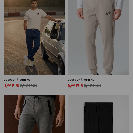
Jogger trenirke
Jogger trenirke
4
9,99
EUR
5
8,99
EUR
,
99
EUR
,
99
EUR