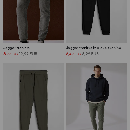
Jogger trenirke
Jogger trenirke iz piqué tkanine
8
12,99
EUR
6
8,99
EUR
,
99
EUR
,
49
EUR