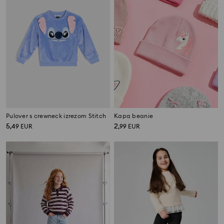
Pulover s crewneck izrezom Stitch
Kapa beanie
5
2
,
49
EUR
,
99
EUR