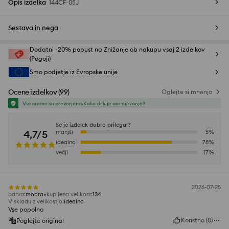
Opis izdelka
144CF-05J
Sestava in nega
Dodatni -20% popust na Znižanje ob nakupu vsaj 2 izdelkov
(Pogoji)
Smo podjetje iz Evropske unije
Ocene izdelkov
(
99
)
Oglejte si mnenja
Vse ocene so preverjene.
Kako deluje ocenjevanje?
Se je izdelek dobro prilegal?
4,7/5
manjši
5
%
idealno
78
%
večji
17
%
2026-07-25
barva
:
modra
kupljena velikost
:
134
V skladu z velikostjo
:
idealno
Vse popolno
Koristno
(
0
)
Poglejte original