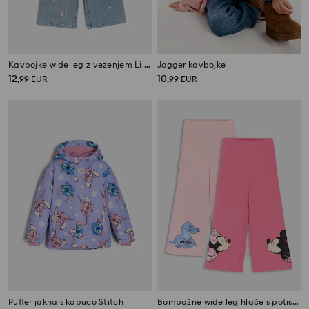
Kavbojke wide leg z vezenjem Lilo & Stitch
Jogger kavbojke
12
10
,
99
EUR
,
99
EUR
Puffer jakna s kapuco Stitch
Bombažne wide leg hlače s potiskom 2 pack Disney