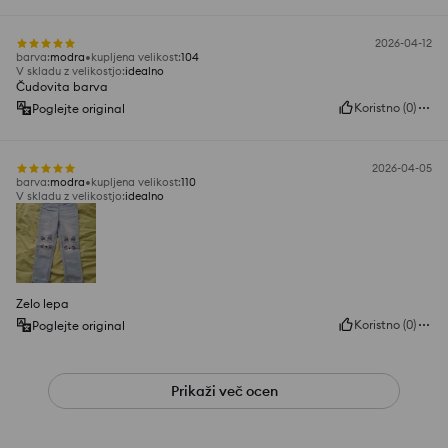
2026-04-12
barva
:
modra
kupljena velikost
:
104
V skladu z velikostjo
:
idealno
Čudovita barva
Koristno
(
0
)
Poglejte original
2026-04-05
barva
:
modra
kupljena velikost
:
110
V skladu z velikostjo
:
idealno
Zelo lepa
Koristno
(
0
)
Poglejte original
Prikaži več ocen