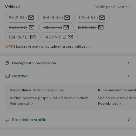
Velikost
Vodič po velikostih
98 (2-3 L)
104 (3-4 L)
110 (4-5 L)
116 (5-6 L)
122 (6-7 L)
128 (7-8 L)
134 (8-9 L)
140 (9-10 L)
78
%
kupcev je ocenilo, da izdelek ustreza velikosti
Dostopnost v prodajalnah
Dostava
Poslovalnice
Vedno brezplačno
Kurir/prevzemno mes
Večina paketov prispe v roku 5 delovnih dneh
Večina paketov prispe
Podrobnosti >
Podrobnosti >
Brezplačno vračilo