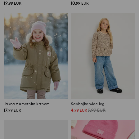
19
10
,
99
EUR
,
99
EUR
Jakna z umetnim krznom
Kavbojke wide leg
17
4
9,99
EUR
,
99
EUR
,
99
EUR