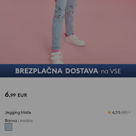
6
,
99
EUR
Jegging hlače
4,7/5
(
99
)
Barva
:
modra