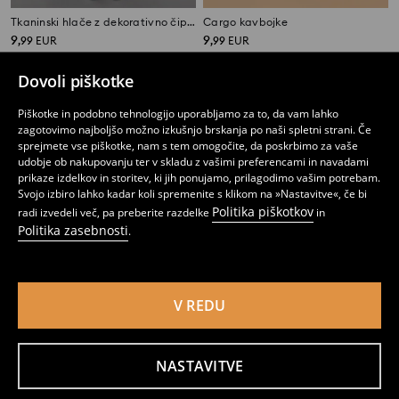
Tkaninski hlače z dekorativno čipko
Cargo kavbojke
9
9
,
99
EUR
,
99
EUR
Dovoli piškotke
Piškotke in podobno tehnologijo uporabljamo za to, da vam lahko
zagotovimo najboljšo možno izkušnjo brskanja po naši spletni strani. Če
sprejmete vse piškotke, nam s tem omogočite, da poskrbimo za vaše
udobje ob nakupovanju ter v skladu z vašimi preferencami in navadami
prikaze izdelkov in storitev, ki jih ponujamo, prilagodimo vašim potrebam.
Svojo izbiro lahko kadar koli spremenite s klikom na »Nastavitve«, če bi
Politika piškotkov
radi izvedeli več, pa preberite razdelke
in
Politika zasebnosti
.
V REDU
Hlače wide leg
Široke hlače z dekorativnimi volani
4
9,99
EUR
7
,
49
EUR
,
99
EUR
NASTAVITVE