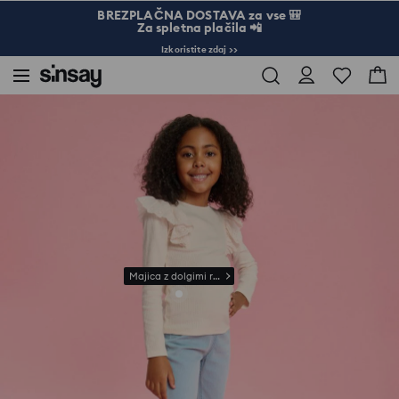
BREZPLAČNA DOSTAVA za vse 🎒
Za spletna plačila 📲
Izkoristite zdaj >>
Sinsay
Otrok
Deklice 3-10
Jegging hlače
Majica z dolgimi rokavi