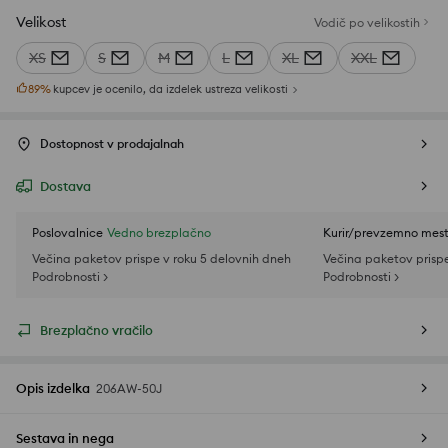
Velikost
Vodič po velikostih
XS
S
M
L
XL
XXL
89
%
kupcev je ocenilo, da izdelek ustreza velikosti
Dostopnost v prodajalnah
Dostava
Poslovalnice
Vedno brezplačno
Kurir/prevzemno mes
Večina paketov prispe v roku 5 delovnih dneh
Večina paketov prispe
Podrobnosti >
Podrobnosti >
Brezplačno vračilo
Opis izdelka
206AW-50J
Sestava in nega