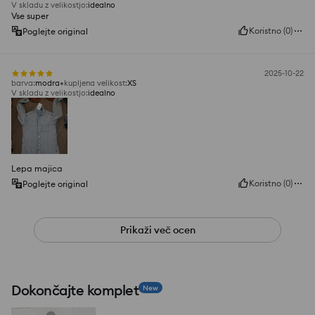
V skladu z velikostjo
:
idealno
Vse super
Koristno
(
0
)
Poglejte original
2025-10-22
barva
:
modra
kupljena velikost
:
XS
V skladu z velikostjo
:
idealno
Lepa majica
Koristno
(
0
)
Poglejte original
Prikaži več ocen
Dokončajte komplet
New