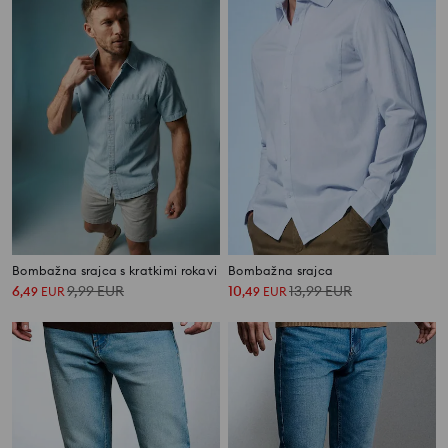
Bombažna srajca s kratkimi rokavi
Bombažna srajca
6
9,99
EUR
10
13,99
EUR
,
49
EUR
,
49
EUR