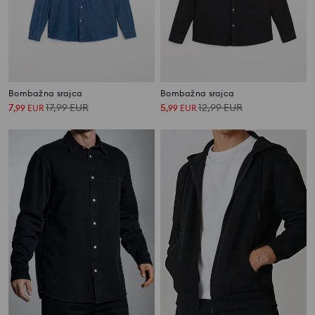
Bombažna srajca
Bombažna srajca
7
17,99
EUR
5
12,99
EUR
,
99
EUR
,
99
EUR