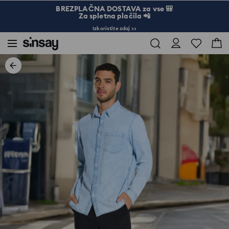
BREZPLAČNA DOSTAVA za vse 🎒
Za spletna plačila 📲
Izkoristite zdaj >>