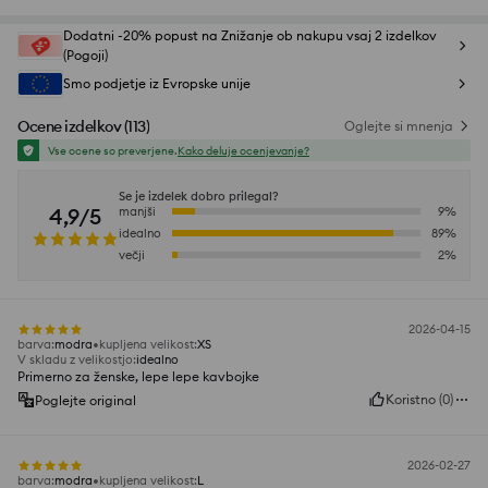
Dodatni -20% popust na Znižanje ob nakupu vsaj 2 izdelkov
(Pogoji)
Smo podjetje iz Evropske unije
Ocene izdelkov
(
113
)
Oglejte si mnenja
Vse ocene so preverjene.
Kako deluje ocenjevanje?
Se je izdelek dobro prilegal?
4,9/5
manjši
9
%
idealno
89
%
večji
2
%
2026-04-15
barva
:
modra
kupljena velikost
:
XS
V skladu z velikostjo
:
idealno
Primerno za ženske, lepe lepe kavbojke
Koristno
(
0
)
Poglejte original
2026-02-27
barva
:
modra
kupljena velikost
:
L