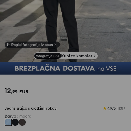
Poglej fotografije iz ocen
Kupi ta komplet
fotografije
1
/
4
12
,
99
EUR
Jeans srajca s kratkimi rokavi
4,9/5
(
113
)
Barva
:
modra