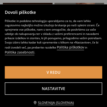
Dovoli piškotke
Piškotke in podobno tehnologijo uporabljamo za to, da vam lahko
zagotovimo najboljšo možno izkušnjo brskanja po naši spletni strani. Če
sprejmete vse piškotke, nam s tem omogočite, da poskrbimo za vaše
udobje ob nakupovanju ter v skladu z vašimi preferencami in navadami
prikaze izdelkov in storitev, ki jih ponujamo, prilagodimo vašim potrebam.
Svojo izbiro lahko kadar koli spremenite s klikom na »Nastavitve«, če bi
Politika piškotkov
radi izvedeli več, pa preberite razdelke
in
Politika zasebnosti
.
V REDU
Bombažna črtasta srajca
Bombažna karirasta srajca
4
10,99
EUR
7
10,99
EUR
,
99
EUR
,
49
EUR
NASTAVITVE
Obvestite me
SLOVENIJA (SLOVENIA)