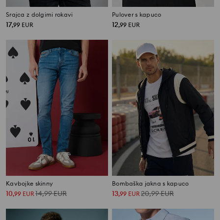
Srajca z dolgimi rokavi
Pulover s kapuco
17
12
,
99
EUR
,
99
EUR
Kavbojke skinny
Bombaška jakna s kapuco
10
14,99
EUR
13
20,99
EUR
,
99
EUR
,
99
EUR