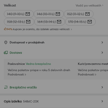
Velikost
Vodič po velikostih
140 (9-10 L)
146 (10-11 L)
152 (11-12 L)
158 (12-13 L)
164 (13-14 L)
170 (14-15 L)
94
%
kupcev je ocenilo, da izdelek ustreza velikosti
Dostopnost v prodajalnah
Dostava
Poslovalnice
Vedno brezplačno
Kurir/prevzemno mes
Večina paketov prispe v roku 5 delovnih dneh
Večina paketov prispe
Podrobnosti >
Podrobnosti >
Brezplačno vračilo
Opis izdelka
5486C-23X