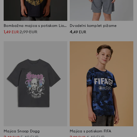
Bombažna majica s potiskom Lion King
Dvodelni komplet pižame
1
2,99
EUR
4
,
49
EUR
,
49
EUR
Majica Snoop Dogg
Majica s potiskom FIFA