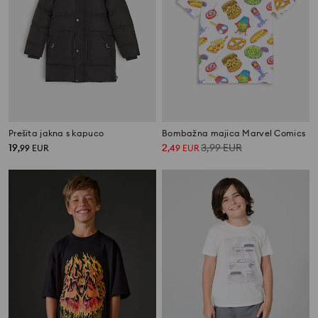
Prešita jakna s kapuco
Bombažna majica Marvel Comics
19
2
3,99
EUR
,
99
EUR
,
49
EUR