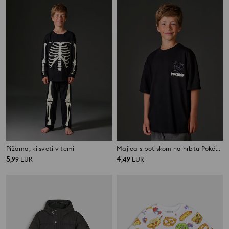
Pižama, ki sveti v temi
Majica s potiskom na hrbtu Pokémon
5
4
,
99
EUR
,
49
EUR