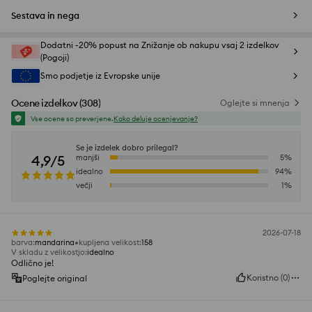
Sestava in nega
Dodatni -20% popust na Znižanje ob nakupu vsaj 2 izdelkov
(Pogoji)
Smo podjetje iz Evropske unije
Ocene izdelkov
(
308
)
Oglejte si mnenja
Vse ocene so preverjene.
Kako deluje ocenjevanje?
Se je izdelek dobro prilegal?
4,9/5
manjši
5
%
idealno
94
%
večji
1
%
2026-07-18
barva
:
mandarina
kupljena velikost
:
158
V skladu z velikostjo
:
idealno
Odlično je!
Koristno
(
0
)
Poglejte original