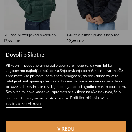
Quilted puffer jakna s kapuco
Quilted puffer jakna s kapuco
12
12
,
99
EUR
,
99
EUR
Dovoli piškotke
Piškotke in podobno tehnologijo uporabljamo za to, da vam lahko
zagotovimo najboljšo možno izkušnjo brskanja po naši spletni strani. Če
sprejmete vse piškotke, nam s tem omogočite, da poskrbimo za vaše
udobje ob nakupovanju ter v skladu z vašimi preferencami in navadami
prikaze izdelkov in storitev, ki jih ponujamo, prilagodimo vašim potrebam.
Svojo izbiro lahko kadar koli spremenite s klikom na »Nastavitve«, če bi
Politika piškotkov
radi izvedeli več, pa preberite razdelke
in
Politika zasebnosti
.
V REDU