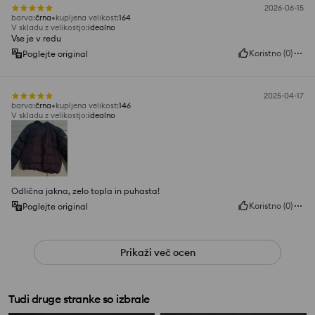
2026-06-15
barva
:
črna
kupljena velikost
:
164
V skladu z velikostjo
:
idealno
Vse je v redu
Koristno
(
0
)
Poglejte original
2025-04-17
barva
:
črna
kupljena velikost
:
146
V skladu z velikostjo
:
idealno
Odlična jakna, zelo topla in puhasta!
Koristno
(
0
)
Poglejte original
Prikaži več ocen
Tudi druge stranke so izbrale