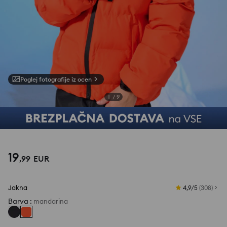
Poglej fotografije iz ocen
1
/
9
19
,
99
EUR
Jakna
4,9/5
(
308
)
Barva
:
mandarina