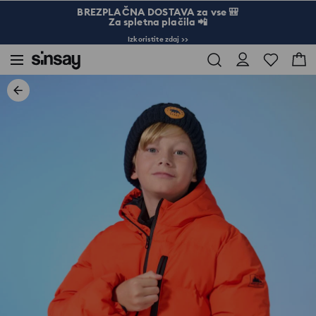
BREZPLAČNA DOSTAVA za vse 🎒
Za spletna plačila 📲
Izkoristite zdaj >>