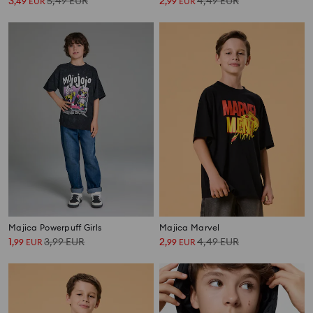
3
5,49
EUR
2
4,49
EUR
,
49
EUR
,
99
EUR
Majica Powerpuff Girls
Majica Marvel
1
3,99
EUR
2
4,49
EUR
,
99
EUR
,
99
EUR