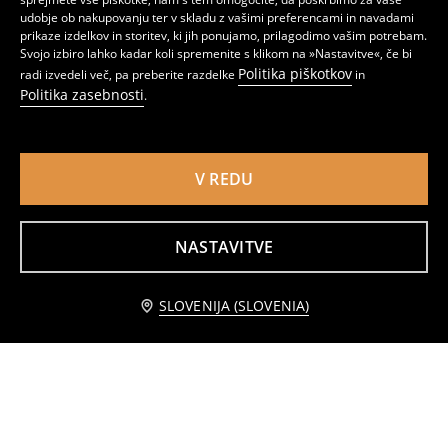
udobje ob nakupovanju ter v skladu z vašimi preferencami in navadami
prikaze izdelkov in storitev, ki jih ponujamo, prilagodimo vašim potrebam.
Svojo izbiro lahko kadar koli spremenite s klikom na »Nastavitve«, če bi
Politika piškotkov
radi izvedeli več, pa preberite razdelke
in
Politika zasebnosti
.
V REDU
Nogavice z Živalskim Vzorcem, 5 kosa
Komplet 5 parov kratkih nogavic
3
2
,
49
EUR
,
49
EUR
NASTAVITVE
Obvestite me
SLOVENIJA (SLOVENIA)