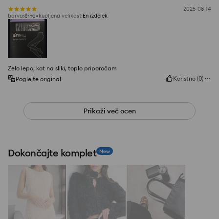
2025-08-14
barva
:
črna
kupljena velikost
:
En izdelek
Zelo lepo, kot na sliki, toplo priporočam
Koristno
(
0
)
Poglejte original
Prikaži več ocen
Dokončajte komplet
New