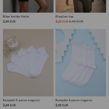
Biker kratke hlače
Klasičen top
2
3
4,49
EUR
,
99
EUR
,
29
EUR
Komplet 5 parov nogavic
Komplet 4 parov nogavic
2
2
,
49
EUR
,
99
EUR