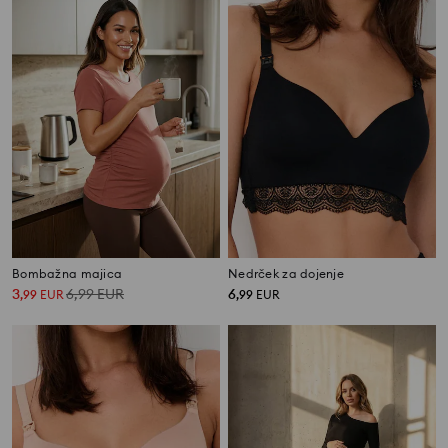
Bombažna majica
Nedrček za dojenje
3
6,99
EUR
6
,
99
EUR
,
99
EUR