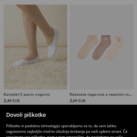
Komplet 5 parov nogavic
Rebraste nogavice z vezenimi medvedki 3 pack
2
2
,
49
EUR
,
99
EUR
Dovoli piškotke
Piškotke in podobno tehnologijo uporabljamo za to, da vam lahko
zagotovimo najboljšo možno izkušnjo brskanja po naši spletni strani. Če
sprejmete vse piškotke, nam s tem omogočite, da poskrbimo za vaše