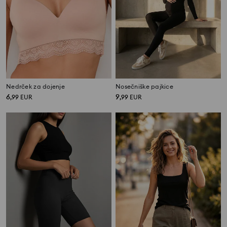
Nedrček za dojenje
Nosečniške pajkice
6
9
,
99
EUR
,
99
EUR