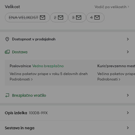
Velikost
Vodič po velikostih
ENA VELIKOST
2
3
4
Dostopnost v prodajalnah
Dostava
Poslovalnice
Vedno brezplačno
Kurir/prevzemno mes
Večina paketov prispe v roku 5 delovnih dneh
Večina paketov prispe
Podrobnosti >
Podrobnosti >
Brezplačno vračilo
Opis izdelka
100DB-99X
Sestava in nega