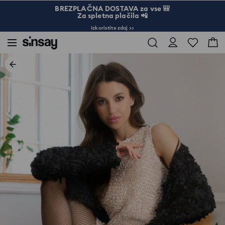
BREZPLAČNA DOSTAVA za vse 🎒
Za spletna plačila 📲
Izkoristite zdaj >>