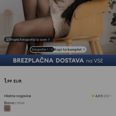
Poglej fotografije iz ocen
Kupi ta komplet
fotografije
1
/
3
1
,
99
EUR
Hlačne nogavice
4,9/5
(
23
)
Barva
:
črna