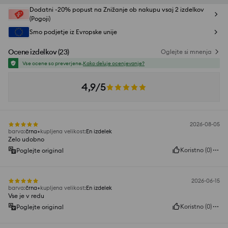
Dodatni -20% popust na Znižanje ob nakupu vsaj 2 izdelkov
(Pogoji)
Smo podjetje iz Evropske unije
Ocene izdelkov
(
23
)
Oglejte si mnenja
Vse ocene so preverjene.
Kako deluje ocenjevanje?
4,9/5
2026-08-05
barva
:
črna
kupljena velikost
:
En izdelek
Zelo udobno
Koristno
(
0
)
Poglejte original
2026-06-15
barva
:
črna
kupljena velikost
:
En izdelek
Vse je v redu
Koristno
(
0
)
Poglejte original