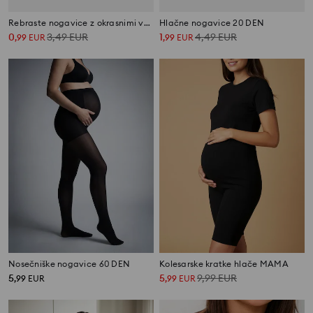
Rebraste nogavice z okrasnimi volančki 3 pakiranje
Hlačne nogavice 20 DEN
0
3,49
EUR
1
4,49
EUR
,
99
EUR
,
99
EUR
Nosečniške nogavice 60 DEN
Kolesarske kratke hlače MAMA
5
5
9,99
EUR
,
99
EUR
,
99
EUR