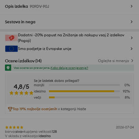
Opis izdelka
909DV-90J
Sestava in nega
Dodatni -20% popust na Znižanje ob nakupu vsaj 2 izdelkov
(Pogoji)
Smo podjetje iz Evropske unije
Ocene izdelkov
(
14
)
Oglejte si mnenja
Vse ocene so preverjene.
Kako deluje ocenjevanje?
Se je izdelek dobro prilegal?
4,8/5
manjši
0
%
idealno
92
%
večji
8
%
Top 19% najbolje ocenjenih
v kategoriji hlače
2026-07-24
barva
:
siva
kupljena velikost
:
128
V skladu z velikostjo
:
idealno