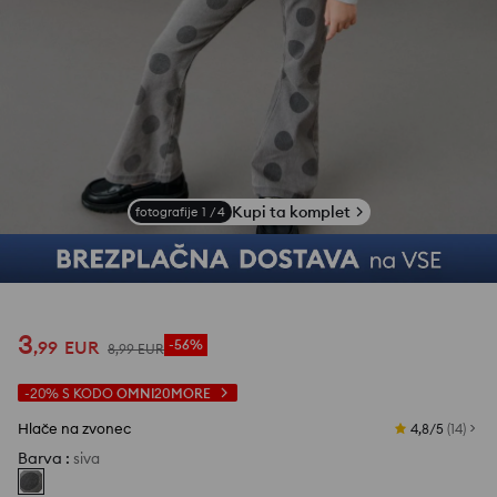
Kupi ta komplet
fotografije
1
/
4
3
,
99
EUR
-56%
8
,
99
EUR
-20%
S KODO
OMNI20MORE
Hlače na zvonec
4,8/5
(
14
)
Barva
:
siva