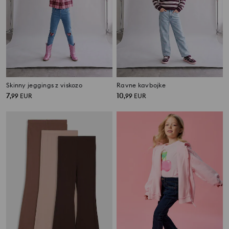
Skinny jeggings z viskozo
Ravne kavbojke
7
10
,
99
EUR
,
99
EUR