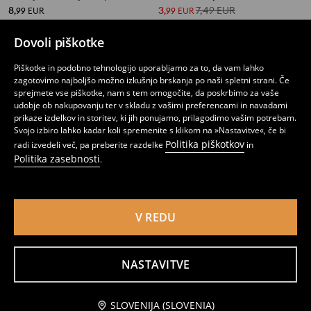
8
3
7,49
EUR
,
99
EUR
,
99
EUR
Dovoli piškotke
Piškotke in podobno tehnologijo uporabljamo za to, da vam lahko
zagotovimo najboljšo možno izkušnjo brskanja po naši spletni strani. Če
sprejmete vse piškotke, nam s tem omogočite, da poskrbimo za vaše
udobje ob nakupovanju ter v skladu z vašimi preferencami in navadami
prikaze izdelkov in storitev, ki jih ponujamo, prilagodimo vašim potrebam.
Svojo izbiro lahko kadar koli spremenite s klikom na »Nastavitve«, če bi
Politika piškotkov
radi izvedeli več, pa preberite razdelke
in
Politika zasebnosti
.
V REDU
Kavbojke wide leg z učinkom spranosti
Jogger kavbojke
8
10
,
99
EUR
,
99
EUR
NASTAVITVE
SLOVENIJA (SLOVENIA)