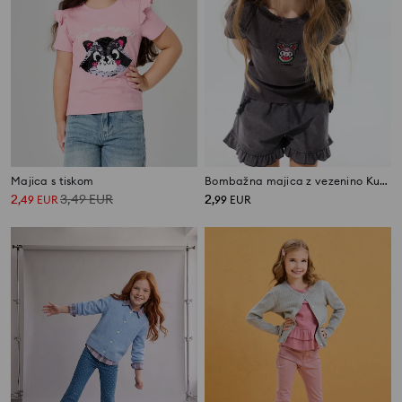
Majica s tiskom
Bombažna majica z vezenino Kuromi
2
3,49
EUR
2
,
49
EUR
,
99
EUR