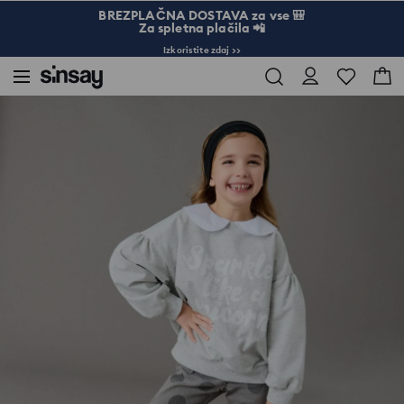
BREZPLAČNA DOSTAVA za vse 🎒
Za spletna plačila 📲
Izkoristite zdaj >>
Sinsay
Otrok
Deklice 3-10
Hlače na zvonec