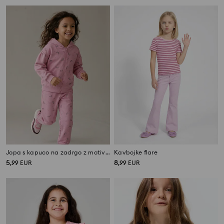
Jopa s kapuco na zadrgo z motivom mavrice iz fleece pletenine
Kavbojke flare
5
8
,
99
EUR
,
99
EUR