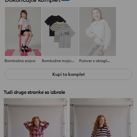
Bombažna srajca
Bombažne majice 3 pack
Pulover z okroglim izrezom
Kupi ta komplet
Tudi druge stranke so izbrale