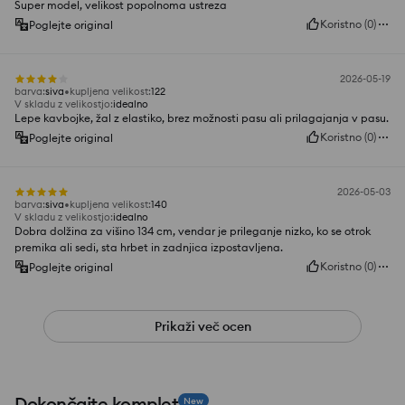
Super model, velikost popolnoma ustreza
Koristno
(
0
)
Poglejte original
2026-05-19
barva
:
siva
kupljena velikost
:
122
V skladu z velikostjo
:
idealno
Lepe kavbojke, žal z elastiko, brez možnosti pasu ali prilagajanja v pasu.
Koristno
(
0
)
Poglejte original
2026-05-03
barva
:
siva
kupljena velikost
:
140
V skladu z velikostjo
:
idealno
Dobra dolžina za višino 134 cm, vendar je prileganje nizko, ko se otrok
premika ali sedi, sta hrbet in zadnjica izpostavljena.
Koristno
(
0
)
Poglejte original
Prikaži več ocen
Dokončajte komplet
New