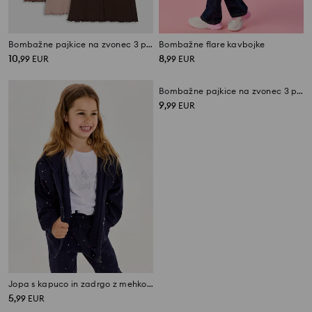
Bombažne pajkice na zvonec 3 pack
Bombažne flare kavbojke
10
8
,
99
EUR
,
99
EUR
Jopa s kapuco in zadrgo z mehko kosmateno notranjostjo
Bombažne pajkice na zvonec 3 pack
5
9
,
99
EUR
,
99
EUR