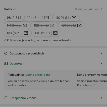
Velikost
Vodič po velikostih
98 (2-3 L)
104 (3-4 L)
110 (4-5 L)
116 (5-6 L)
122 (6-7 L)
128 (7-8 L)
134 (8-9 L)
140 (9-10 L)
92
%
kupcev je ocenilo, da izdelek ustreza velikosti
Dostopnost v prodajalnah
Dostava
Poslovalnice
Vedno brezplačno
Kurir/prevzemno mes
Večina paketov prispe v roku 5 delovnih dneh
Večina paketov prispe
Podrobnosti >
Podrobnosti >
Brezplačno vračilo