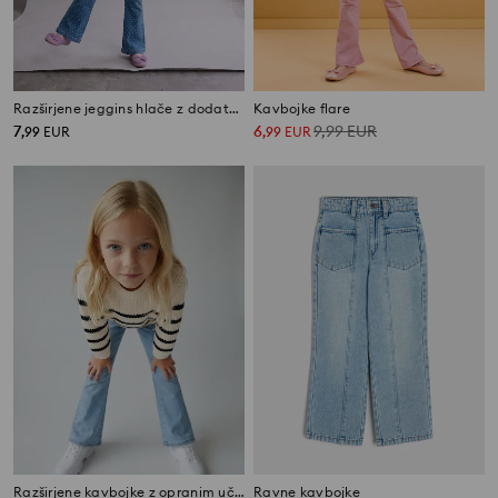
Razširjene jeggins hlače z dodatkom viskoze
Kavbojke flare
7
6
9,99
EUR
,
99
EUR
,
99
EUR
Razširjene kavbojke z opranim učinkom
Ravne kavbojke