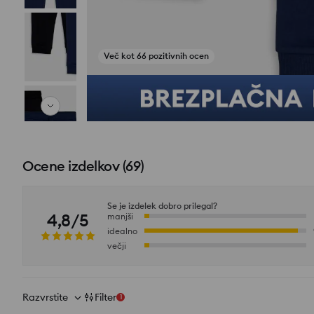
Več kot 66 pozitivnih ocen
Poglej fotografije iz ocen
Ocene izdelkov
(
69
)
Se je izdelek dobro prilegal?
4,8/5
manjši
idealno
večji
Razvrstite
Filter
1