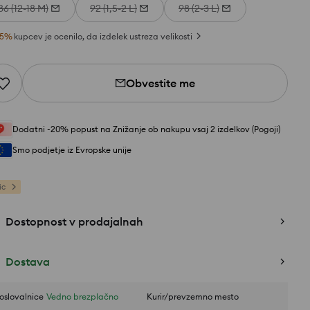
86 (12-18 M)
92 (1,5-2 L)
98 (2-3 L)
5
%
kupcev je ocenilo, da izdelek ustreza velikosti
Obvestite me
Dodatni -20% popust na Znižanje ob nakupu vsaj 2 izdelkov (Pogoji)
Smo podjetje iz Evropske unije
ic
Dostopnost v prodajalnah
Dostava
oslovalnice
Vedno brezplačno
Kurir/prevzemno mesto