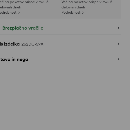
ečina paketov prispe v roku 5
Večina paketov prispe v roku 5
elovnih dneh
delovnih dneh
odrobnosti >
Podrobnosti >
Brezplačno vračilo
s izdelka
262DG-59X
stava in nega