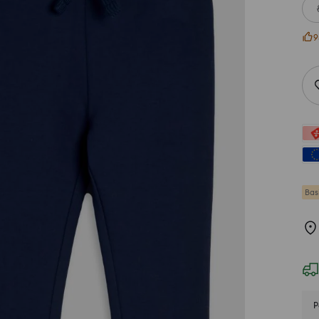
9
Bas
P