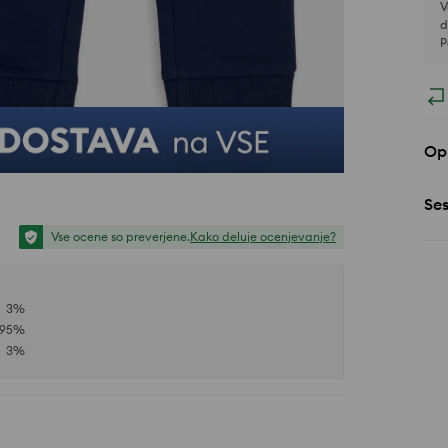
V
d
P
Opi
Se
Vse ocene so preverjene.
Kako deluje ocenjevanje?
3
%
95
%
3
%