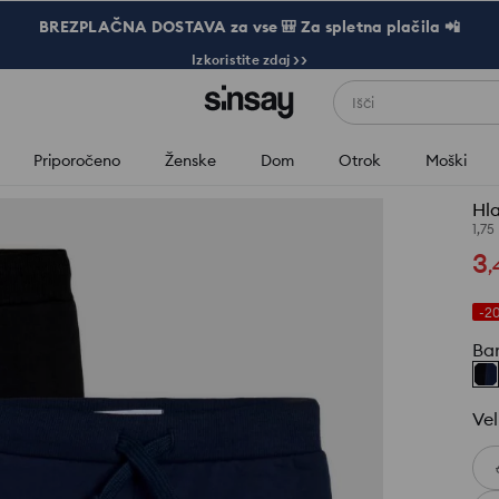
BREZPLAČNA DOSTAVA za vse 🎒 Za spletna plačila 📲
Izkoristite zdaj >>
Išči
Priporočeno
Ženske
Dom
Otrok
Moški
Hl
1,75
3
,
-2
Ba
Vel