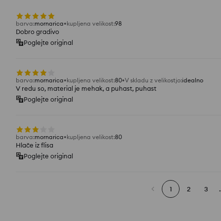
barva
:
mornarica
kupljena velikost
:
98
Dobro gradivo
Poglejte original
barva
:
mornarica
kupljena velikost
:
80
V skladu z velikostjo
:
idealno
V redu so, material je mehak, a puhast, puhast
Poglejte original
barva
:
mornarica
kupljena velikost
:
80
Hlače iz flisa
Poglejte original
1
2
3
.