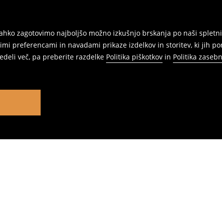
ahko zagotovimo najboljšo možno izkušnjo brskanja po naši spletni
mi preferencami in navadami prikaze izdelkov in storitev, ki jih p
vedeli več, pa preberite razdelke
Politika piškotkov
in
Politika zasebn