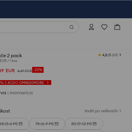
ače 2 pack
4,8/5
(
69
)
 EUR
/
1 kos
49
EUR
-22%
4
,
49
EUR
0%
S KODO
OMNI20MORE
rva
:
mornarica
ikost
Vodič po velikostih
68 (3-6 M)
74 (6-9 M)
80 (9-12 M)