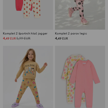
Komplet 2 športnih hlač jogger
Komplet 2 parov legic
4
5,99
EUR
4
,
49
EUR
,
49
EUR