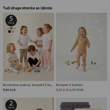
Tudi druge stranke so izbrale
Bombažne pajkice, komplet 5 kosov
Komplet 5 bodijev
9
3
6,99
EUR
,
99
EUR
,
99
EUR