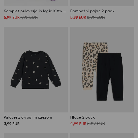
Komplet puloverja in legic Kitty Kotty
Bombažni pajac 2 pack
5
7,99
EUR
5
8,99
EUR
,
99
EUR
,
99
EUR
Pulover z okroglim izrezom
Hlače 2 pack
3
4
5,99
EUR
,
99
EUR
,
99
EUR