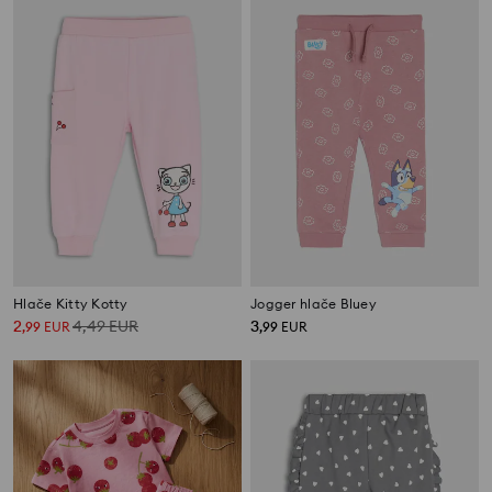
Hlače Kitty Kotty
Jogger hlače Bluey
2
4,49
EUR
3
,
99
EUR
,
99
EUR