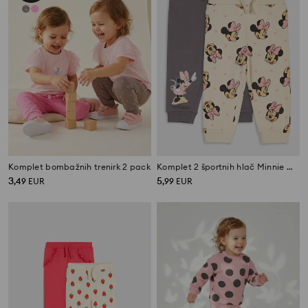
Komplet bombažnih trenirk 2 pack
Komplet 2 športnih hlač Minnie Mouse
3
5
,
49
EUR
,
99
EUR