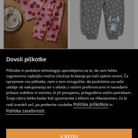
Bombažne Barrel Hlače z Vzorec Paradižnika, 2 kosa
Bombažne hlače jogger Stitch
Dovoli piškotke
1
5,99
EUR
4
,
99
EUR
,
49
EUR
Piškotke in podobno tehnologijo uporabljamo za to, da vam lahko
zagotovimo najboljšo možno izkušnjo brskanja po naši spletni strani. Če
sprejmete vse piškotke, nam s tem omogočite, da poskrbimo za vaše
udobje ob nakupovanju ter v skladu z vašimi preferencami in navadami
prikaze izdelkov in storitev, ki jih ponujamo, prilagodimo vašim potrebam.
Svojo izbiro lahko kadar koli spremenite s klikom na »Nastavitve«, če bi
Politika piškotkov
radi izvedeli več, pa preberite razdelke
in
Politika zasebnosti
.
V REDU