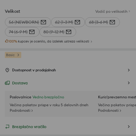
Velikost
Vodič po velikostih
56 (NEWBORN)
62 (1-3 M)
68 (3-6 M)
74 (6-9 M)
80 (9-12 M)
100
%
kupcev je ocenilo, da izdelek ustreza velikosti
Basic
Dostopnost v prodajalnah
Dostava
Poslovalnice
Vedno brezplačno
Kurir/prevzemno mes
Večina paketov prispe v roku 5 delovnih dneh
Večina paketov prispe
Podrobnosti >
Podrobnosti >
Brezplačno vračilo