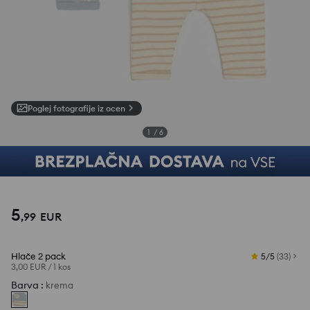
Poglej fotografije iz ocen
1
/
6
5
,
99
EUR
Hlače 2 pack
5/5
(
33
)
3,00 EUR
/
1 kos
Barva
:
krema