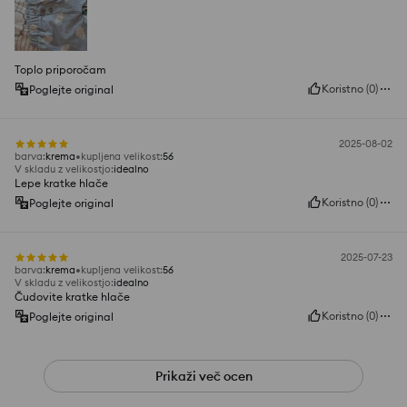
Toplo priporočam
Koristno
(
0
)
Poglejte original
2025-08-02
barva
:
krema
kupljena velikost
:
56
V skladu z velikostjo
:
idealno
Lepe kratke hlače
Koristno
(
0
)
Poglejte original
2025-07-23
barva
:
krema
kupljena velikost
:
56
V skladu z velikostjo
:
idealno
Čudovite kratke hlače
Koristno
(
0
)
Poglejte original
Prikaži več ocen