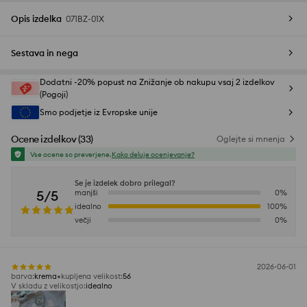
Opis izdelka
071BZ-01X
Sestava in nega
Dodatni -20% popust na Znižanje ob nakupu vsaj 2 izdelkov
(Pogoji)
Smo podjetje iz Evropske unije
Ocene izdelkov
(
33
)
Oglejte si mnenja
Vse ocene so preverjene.
Kako deluje ocenjevanje?
Se je izdelek dobro prilegal?
5/5
manjši
0
%
idealno
100
%
večji
0
%
2026-06-01
barva
:
krema
kupljena velikost
:
56
V skladu z velikostjo
:
idealno