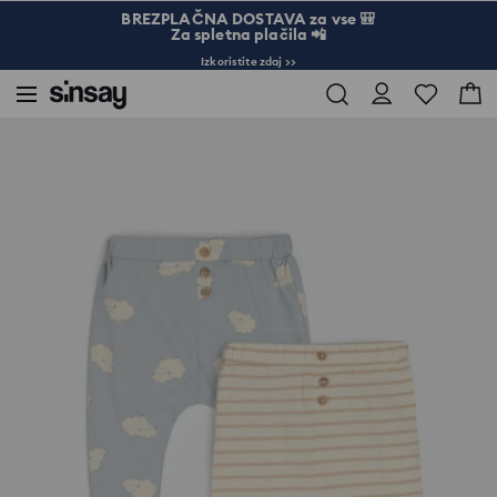
BREZPLAČNA DOSTAVA za vse 🎒
Za spletna plačila 📲
Izkoristite zdaj >>