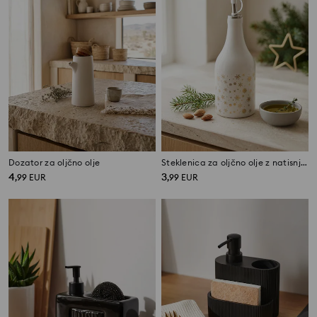
Dozator za oljčno olje
Steklenica za oljčno olje z natisnjenimi snežinkami
4
3
,
99
EUR
,
99
EUR