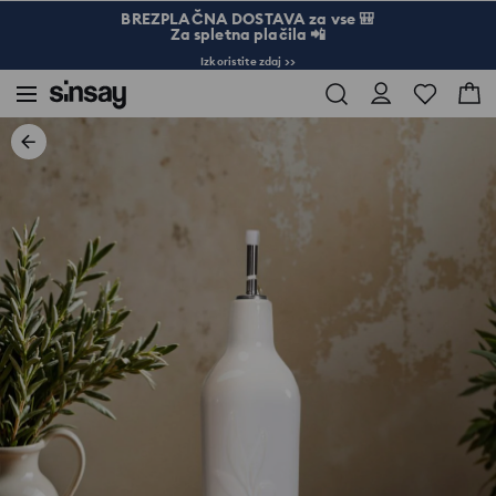
BREZPLAČNA DOSTAVA za vse 🎒
Za spletna plačila 📲
Izkoristite zdaj >>