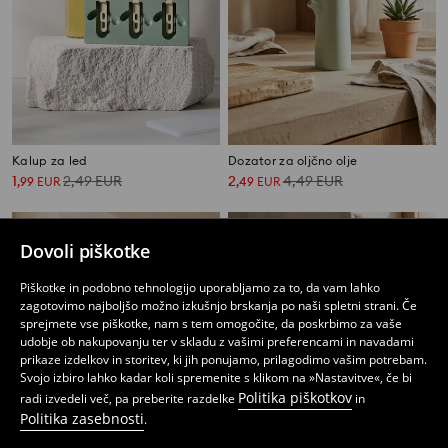
Kalup za led
Dozator za oljčno olje
1
2,49
EUR
2
4,49
EUR
,
99
EUR
,
49
EUR
Dovoli piškotke
Piškotke in podobno tehnologijo uporabljamo za to, da vam lahko
zagotovimo najboljšo možno izkušnjo brskanja po naši spletni strani. Če
sprejmete vse piškotke, nam s tem omogočite, da poskrbimo za vaše
udobje ob nakupovanju ter v skladu z vašimi preferencami in navadami
prikaze izdelkov in storitev, ki jih ponujamo, prilagodimo vašim potrebam.
Svojo izbiro lahko kadar koli spremenite s klikom na »Nastavitve«, če bi
Politika piškotkov
radi izvedeli več, pa preberite razdelke
in
Politika zasebnosti
.