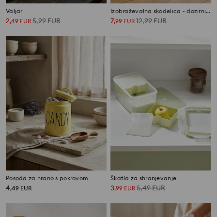
Valjar
Izobraževalna skodelica - dozirnik hrane za pse in mačke
2
5,99
EUR
7
12,99
EUR
,
49
EUR
,
99
EUR
Posoda za hrano s pokrovom
Škatla za shranjevanje
4
3
5,49
EUR
,
49
EUR
,
99
EUR