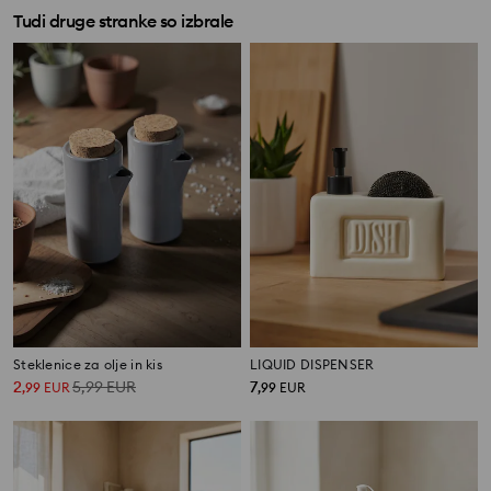
Tudi druge stranke so izbrale
Steklenice za olje in kis
LIQUID DISPENSER
2
5,99
EUR
7
,
99
EUR
,
99
EUR