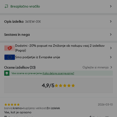
Brezplačno vračilo
Opis izdelka
361EW-01X
Sestava in nega
Dodatni -20% popust na Znižanje ob nakupu vsaj 2 izdelkov
(Pogoji)
Smo podjetje iz Evropske unije
Ocene izdelkov
(
33
)
Oglejte si mnenja
Vse ocene so preverjene.
Kako deluje ocenjevanje?
4,9/5
2026-03-10
barva
:
krema
kupljena velikost
:
En izdelek
Vse, kot je opisano