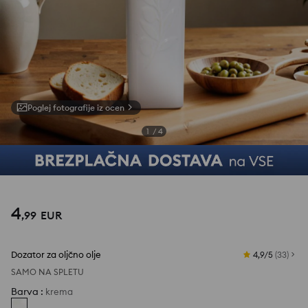
Poglej fotografije iz ocen
1
/
4
4
,
99
EUR
Dozator za oljčno olje
4,9/5
(
33
)
SAMO NA SPLETU
Barva
:
krema