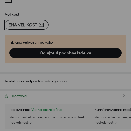
Velikost
ENA VELIKOST
Izbrana velikost ni na voljo
Oglejte si podobne izdelke
Izdelek ni na voljo v fizičnih trgovinah.
Dostava
Poslovalnice
Vedno brezplačno
Kurir/prevzemno mes
Večina paketov prispe v roku 5 delovnih dneh
Večina paketov prispe
Podrobnosti >
Podrobnosti >