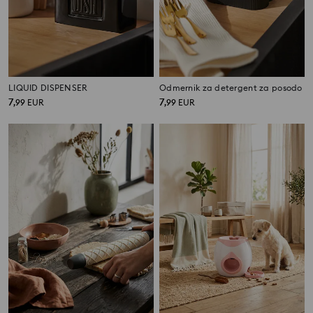
LIQUID DISPENSER
Odmernik za detergent za posodo
7
7
,
99
EUR
,
99
EUR