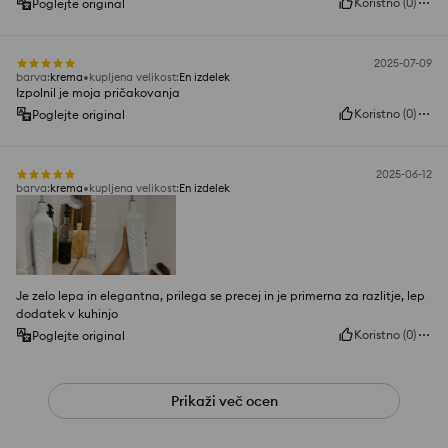
Koristno
(
0
)
Poglejte original
2025-07-09
barva
:
krema
kupljena velikost
:
En izdelek
Izpolnil je moja pričakovanja
Koristno
(
0
)
Poglejte original
2025-06-12
barva
:
krema
kupljena velikost
:
En izdelek
Je zelo lepa in elegantna, prilega se precej in je primerna za razlitje, lep
dodatek v kuhinjo
Koristno
(
0
)
Poglejte original
Prikaži več ocen