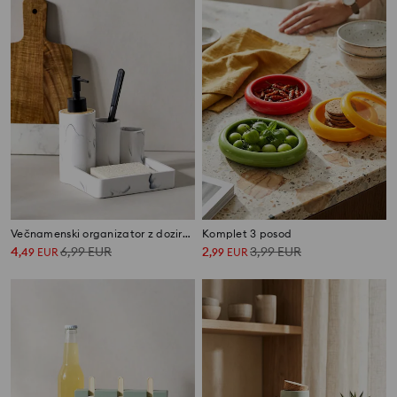
Večnamenski organizator z dozirnikom
Komplet 3 posod
4
6,99
EUR
2
3,99
EUR
,
49
EUR
,
99
EUR