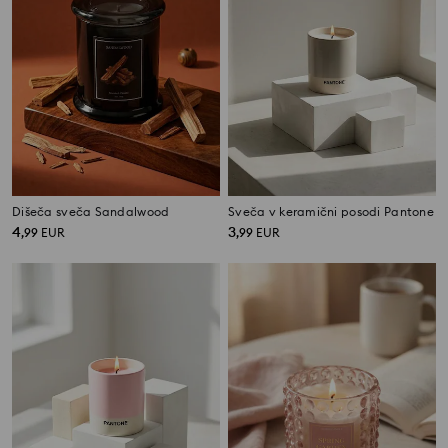
Dišeča sveča Sandalwood
Sveča v keramični posodi Pantone
4
3
,
99
EUR
,
99
EUR