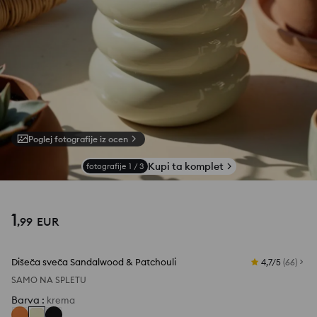
Poglej fotografije iz ocen
Kupi ta komplet
fotografije
1
/
3
1
,
99
EUR
Dišeča sveča Sandalwood & Patchouli
4,7/5
(
66
)
SAMO NA SPLETU
Barva
:
krema