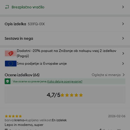
Brezplačno vračilo
Opis izdelka
531FQ-01X
Sestava in nega
Dodatni -20% popust na Znižanje ob nakupu vsaj 2 izdelkov
(Pogoji)
Smo podjetje iz Evropske unije
Ocene izdelkov
(
66
)
Oglejte si mnenja
Vse ocene so preverjene.
Kako deluje ocenjevanje?
4,7/5
2026-02-06
barva
:
krema
kupljena velikost
:
En izdelek
Lepo in moderno, super