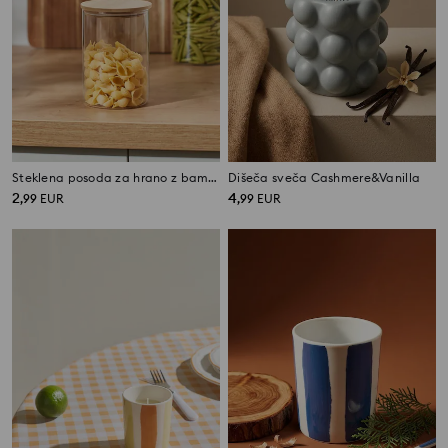
Steklena posoda za hrano z bambusovim pokrovom
Dišeča sveča Cashmere&Vanilla
2
4
,
99
EUR
,
99
EUR