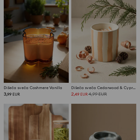
Dišeča sveča Cashmere Vanilla
Dišeča sveča Cedarwood & Cypress
3
2
4,99
EUR
,
99
EUR
,
49
EUR