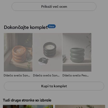
Prikaži več ocen
Dokončajte komplet
New
Dišeča sveča Sandalwood & Patchouli
Dišeča sveča Sandalwood & Patchouli
Dišeča sveča Peony Blossom
Kupi ta komplet
Tudi druge stranke so izbrale