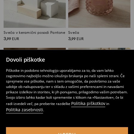
Sveča v keramični posodi Pantone
Sveča
3
3
,
99
EUR
,
99
EUR
Dovoli piškotke
Piškotke in podobno tehnologijo uporabljamo za to, da vam lahko
zagotovimo najboljšo možno izkušnjo brskanja po naši spletni strani. Če
sprejmete vse piškotke, nam s tem omogočite, da poskrbimo za vaše
udobje ob nakupovanju ter v skladu z vašimi preferencami in navadami
prikaze izdelkov in storitev, ki jih ponujamo, prilagodimo vašim potrebam.
Svojo izbiro lahko kadar koli spremenite s klikom na »Nastavitve«, če bi
Politika piškotkov
radi izvedeli več, pa preberite razdelke
in
Politika zasebnosti
.