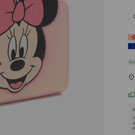
Dis
P
V
d
P