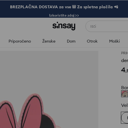
BREZPLAČNA DOSTAVA za vse 🎒 Za spletna plačila 📲
Izkoristite zdaj >>
Išči
Priporočeno
Ženske
Dom
Otrok
Moški
PRI
de
4
,
Ba
Vel