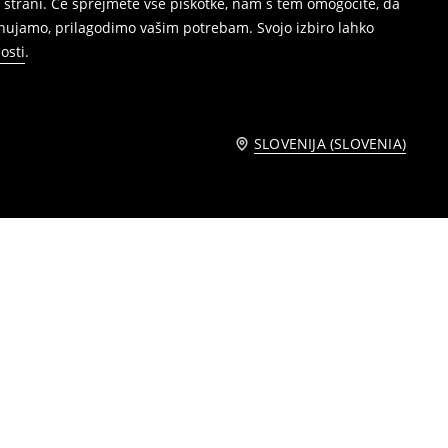
 strani. Če sprejmete vse piškotke, nam s tem omogočite, da
onujamo, prilagodimo vašim potrebam. Svojo izbiro lahko
osti
.
SLOVENIJA (SLOVENIA)