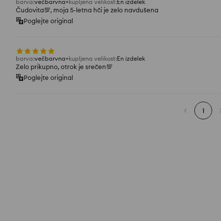
barva
:
večbarvna
kupljena velikost
:
En izdelek
Čudovita💯, moja 5-letna hči je zelo navdušena
Poglejte original
barva
:
večbarvna
kupljena velikost
:
En izdelek
Zelo prikupno, otrok je srečen💯
Poglejte original
1