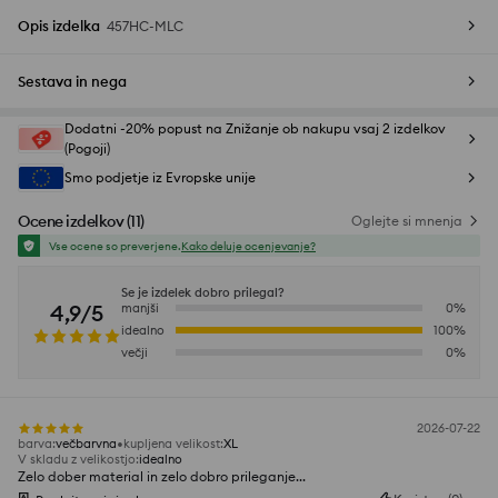
Opis izdelka
457HC-MLC
Sestava in nega
Dodatni -20% popust na Znižanje ob nakupu vsaj 2 izdelkov
(Pogoji)
Smo podjetje iz Evropske unije
Ocene izdelkov
(
11
)
Oglejte si mnenja
Vse ocene so preverjene.
Kako deluje ocenjevanje?
Se je izdelek dobro prilegal?
4,9/5
manjši
0
%
idealno
100
%
večji
0
%
2026-07-22
barva
:
večbarvna
kupljena velikost
:
XL
V skladu z velikostjo
:
idealno
Zelo dober material in zelo dobro prileganje...