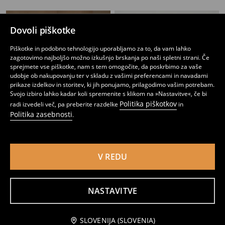
Dovoli piškotke
Piškotke in podobno tehnologijo uporabljamo za to, da vam lahko
zagotovimo najboljšo možno izkušnjo brskanja po naši spletni strani. Če
sprejmete vse piškotke, nam s tem omogočite, da poskrbimo za vaše
udobje ob nakupovanju ter v skladu z vašimi preferencami in navadami
prikaze izdelkov in storitev, ki jih ponujamo, prilagodimo vašim potrebam.
Svojo izbiro lahko kadar koli spremenite s klikom na »Nastavitve«, če bi
Politika piškotkov
radi izvedeli več, pa preberite razdelke
in
Politika zasebnosti
.
V REDU
Midi krilo z volani z zebra vzorcem
Mini krilo z volanom in zebrinim vzorcem
4
14,99
EUR
7
,
99
EUR
,
49
EUR
NASTAVITVE
Obvestite me
SLOVENIJA (SLOVENIA)