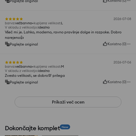
Koristno
(
0
)
Poglejte original
2026-07-08
barva
:
večbarvna
kupljena velikost
:
L
V skladu z velikostjo
:
idealno
Všeč mi je. Lahko, moderno, ravno pravšnje dolge in razpoke. Dobro
narejeno👍️
Koristno
(
0
)
Poglejte original
2026-07-06
barva
:
večbarvna
kupljena velikost
:
M
V skladu z velikostjo
:
idealno
Zvesto velikosti, se dobro💯 prilega
Koristno
(
0
)
Poglejte original
Prikaži več ocen
Dokončajte komplet
New