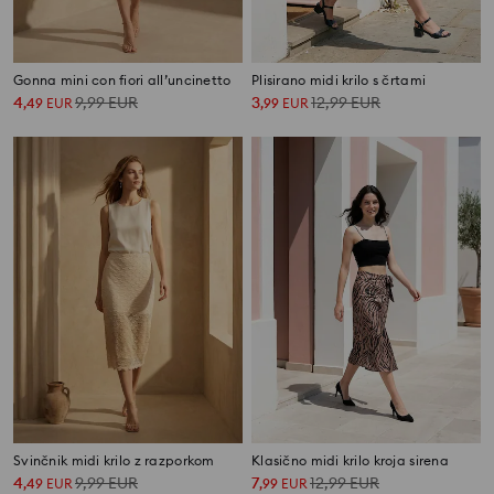
Gonna mini con fiori all’uncinetto
Plisirano midi krilo s črtami
4
9,99
EUR
3
12,99
EUR
,
49
EUR
,
99
EUR
Svinčnik midi krilo z razporkom
Klasično midi krilo kroja sirena
4
9,99
EUR
7
12,99
EUR
,
49
EUR
,
99
EUR