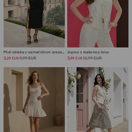
Midi obleka z asimetričnim izrezom
Jopica z mešanico lana
3
9,99
EUR
3
12,99
EUR
,
29
EUR
,
99
EUR