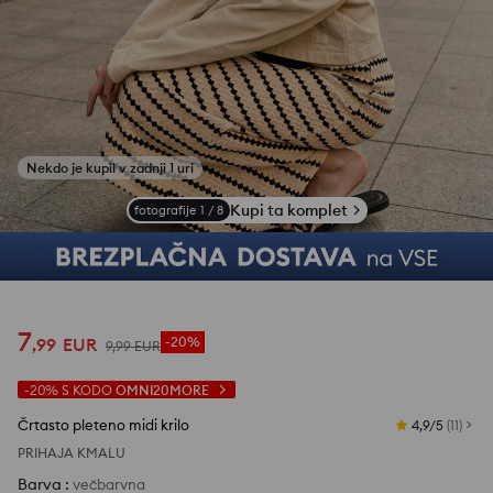
Nekdo je kupil v zadnji 1 uri
Kupi ta komplet
fotografije
1
/
8
7
,
99
EUR
-20%
9
,
99
EUR
-20%
S KODO
OMNI20MORE
Črtasto pleteno midi krilo
4,9/5
(
11
)
PRIHAJA KMALU
Barva
:
večbarvna