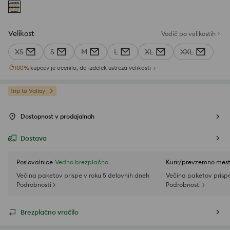
Velikost
Vodič po velikostih
XS
S
M
L
XL
XXL
100
%
kupcev je ocenilo, da izdelek ustreza velikosti
Trip to Valley
Dostopnost v prodajalnah
Dostava
Poslovalnice
Vedno brezplačno
Kurir/prevzemno mes
Večina paketov prispe v roku 5 delovnih dneh
Večina paketov prispe
Podrobnosti >
Podrobnosti >
Brezplačno vračilo