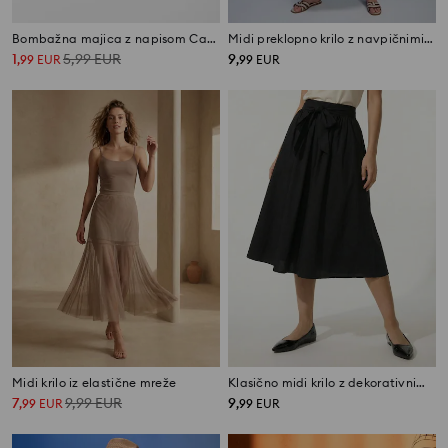
Bombažna majica z napisom Canto de la Playa
Midi preklopno krilo z navpičnimi črtami
1
5,99
EUR
9
,
99
EUR
,
99
EUR
Midi krilo iz elastične mreže
Klasično midi krilo z dekorativnim zavezovanjem
7
9,99
EUR
9
,
99
EUR
,
99
EUR