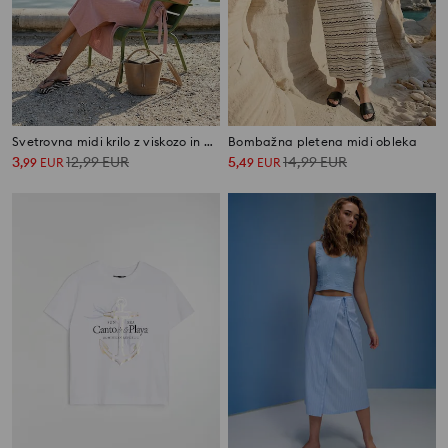
Svetrovna midi krilo z viskozo in metaliziranim nitom
Bombažna pletena midi obleka
3
12,99
EUR
5
14,99
EUR
,
99
EUR
,
49
EUR