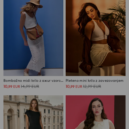
Bombažno midi krilo z ажur vzorcem
Pleteno mini krilo z zavezovanjem
10
14,99
EUR
10
12,99
EUR
,
99
EUR
,
99
EUR