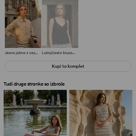
Jeans jakna z vezenim robom
Luknjičasta bluza z naramnicami
Kupi ta komplet
Tudi druge stranke so izbrale