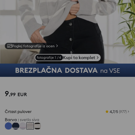
Poglej fotografije iz ocen
Kupi ta komplet
fotografije
1
/
4
9
,
99
EUR
Črtast pulover
4,7/5
(
977
)
Barva
:
svetlo siva