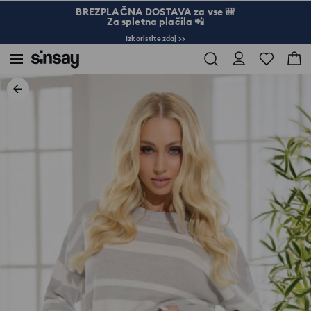
BREZPLAČNA DOSTAVA za vse 🎒
Za spletna plačila 📲
Izkoristite zdaj >>