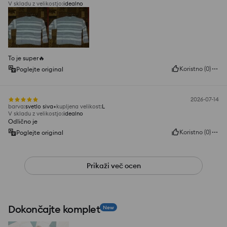
V skladu z velikostjo
:
idealno
To je super🔥
Koristno
(
0
)
Poglejte original
2026-07-14
barva
:
svetlo siva
kupljena velikost
:
L
V skladu z velikostjo
:
idealno
Odlično je
Koristno
(
0
)
Poglejte original
Prikaži več ocen
Dokončajte komplet
New