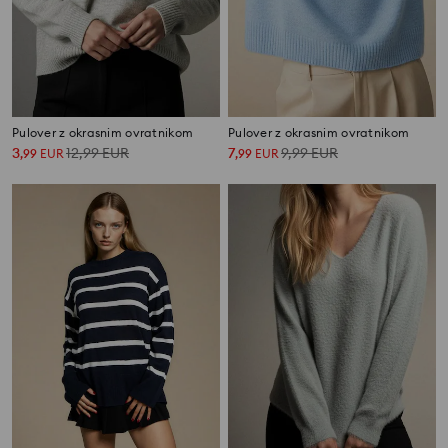
Pulover z okrasnim ovratnikom
Pulover z okrasnim ovratnikom
3
12,99
EUR
7
9,99
EUR
,
99
EUR
,
99
EUR