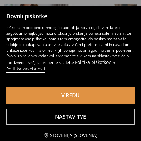
Dovoli piškotke
Piškotke in podobno tehnologijo uporabljamo za to, da vam lahko
zagotovimo najboljšo možno izkušnjo brskanja po naši spletni strani. Če
sprejmete vse piškotke, nam s tem omogočite, da poskrbimo za vaše
udobje ob nakupovanju ter v skladu z vašimi preferencami in navadami
prikaze izdelkov in storitev, ki jih ponujamo, prilagodimo vašim potrebam.
Svojo izbiro lahko kadar koli spremenite s klikom na »Nastavitve«, če bi
Politika piškotkov
radi izvedeli več, pa preberite razdelke
in
Politika zasebnosti
.
V REDU
Črtast pulover
Pulover z okrasnim ovratnikom
10
14,99
EUR
17
,
49
EUR
,
99
EUR
NASTAVITVE
Obvestite me
SLOVENIJA (SLOVENIA)