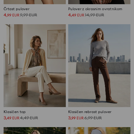
Črtast pulover
Pulover z okrasnim ovratnikom
4
9,99
EUR
4
14,99
EUR
,
99
EUR
,
49
EUR
Klasičen top
Klasičen rebrast pulover
3
4,49
EUR
3
6,99
EUR
,
49
EUR
,
99
EUR