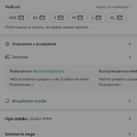
Velikost
Vodič po velikostih
XXS
XS
S
M
L
XL
86
%
kupcev je ocenilo, da izdelek ustreza velikosti
Dostopnost v prodajalnah
Dostava
Poslovalnice
Vedno brezplačno
Kurir/prevzemno mes
Večina paketov prispe v roku 5 delovnih dneh
Večina paketov prispe
Podrobnosti >
Podrobnosti >
Brezplačno vračilo
Opis izdelka
026AU-9MM
Sestava in nega