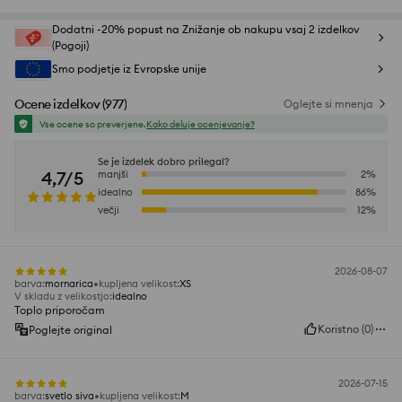
Dodatni -20% popust na Znižanje ob nakupu vsaj 2 izdelkov
(Pogoji)
Smo podjetje iz Evropske unije
Ocene izdelkov
(
977
)
Oglejte si mnenja
Vse ocene so preverjene.
Kako deluje ocenjevanje?
Se je izdelek dobro prilegal?
4,7/5
manjši
2
%
idealno
86
%
večji
12
%
2026-08-07
barva
:
mornarica
kupljena velikost
:
XS
V skladu z velikostjo
:
idealno
Toplo priporočam
Koristno
(
0
)
Poglejte original
2026-07-15
barva
:
svetlo siva
kupljena velikost
:
M