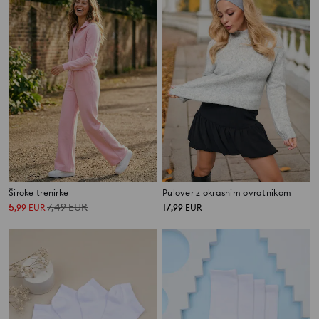
Široke trenirke
Pulover z okrasnim ovratnikom
5
7,49
EUR
17
,
99
EUR
,
99
EUR