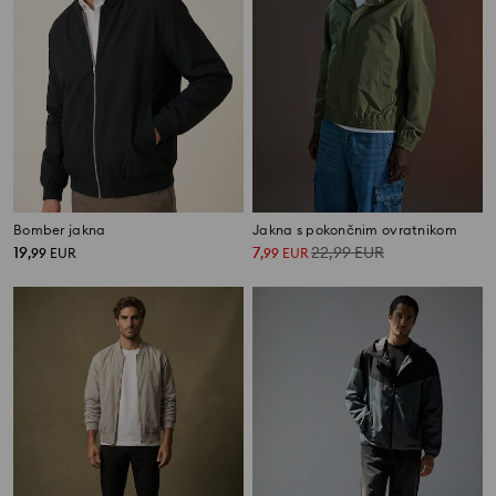
Bomber jakna
Jakna s pokončnim ovratnikom
19
7
22,99
EUR
,
99
EUR
,
99
EUR