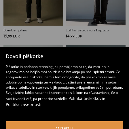
Bomber jakna
Lahka vetrovka s kapuco
19
14
,
99
EUR
,
99
EUR
Dovoli piškotke
Piškotke in podobno tehnologijo uporabljamo za to, da vam lahko
zagotovimo najboljšo možno izkušnjo brskanja po naši spletni strani. Če
sprejmete vse piškotke, nam s tem omogočite, da poskrbimo za vaše
udobje ob nakupovanju ter v skladu z vašimi preferencami in navadami
prikaze izdelkov in storitev, ki jih ponujamo, prilagodimo vašim potrebam.
Svojo izbiro lahko kadar koli spremenite s klikom na »Nastavitve«, če bi
Politika piškotkov
radi izvedeli več, pa preberite razdelke
in
Politika zasebnosti
.
V REDU