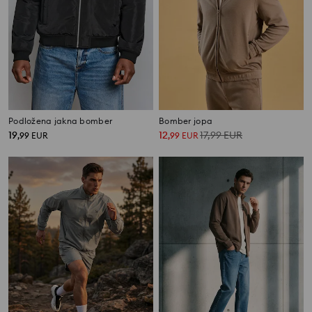
Podložena jakna bomber
Bomber jopa
19
12
17,99
EUR
,
99
EUR
,
99
EUR