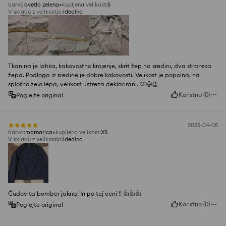
barva
:
svetlo zelena
kupljena velikost
:
S
V skladu z velikostjo
:
idealno
Tkanina je lahka, kakovostno krojenje, skrit žep na sredini, dva stranska
žepa. Podloga iz sredine je dobre kakovosti. Velikost je popolna, na
splošno zelo lepa, velikost ustreza deklarirani. 💯🤩👏
Koristno
(
0
)
Poglejte original
2025-04-05
barva
:
mornarica
kupljena velikost
:
XS
V skladu z velikostjo
:
idealno
Čudovita bomber jakna! In po tej ceni !! 👍️👍️👍️
Koristno
(
0
)
Poglejte original