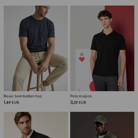
Basic bombažen top
Polo majica
1
3
,
49
EUR
,
29
EUR