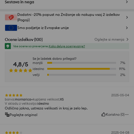
Sestava in nega
Dodatni -20% popust na Znižanje ob nakupu vsaj 2 izdelkov
(Pogoji)
Smo podjetje iz Evropske unije
Ocene izdelkov
(
100
)
Oglejte si mnenja
Vse ocene so preverjene.
Kako deluje ocenjevanje?
Se je izdelek dobro prilegal?
4,8/5
manjši
7
%
idealno
91
%
večji
2
%
2025-05-04
barva
:
mornarica
kupljena velikost
:
XS
V skladu z velikostjo
:
idealno
Odlična jakna, ustreza velikosti in kroj je zelo lep.
Koristno
(
0
)
Poglejte original
2025-04-08