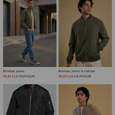
Bomber jakna
Bomber jakna iz viskoze
10
19,99
EUR
10
24,99
EUR
,
49
EUR
,
99
EUR