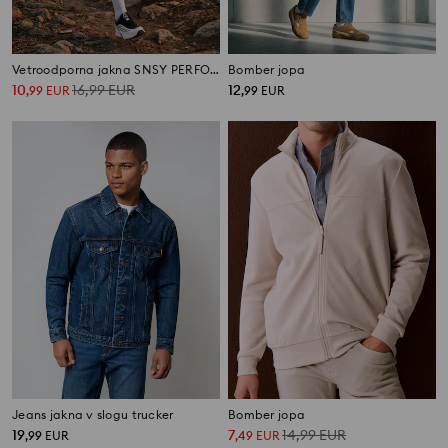
Vetroodporna jakna SNSY PERFORMANCE
Bomber jopa
10
16,99
EUR
12
,
99
EUR
,
99
EUR
Jeans jakna v slogu trucker
Bomber jopa
19
7
14,99
EUR
,
99
EUR
,
49
EUR