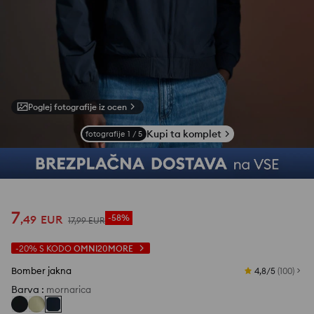
Poglej fotografije iz ocen
Kupi ta komplet
fotografije
1
/
5
7
,
49
EUR
-58%
17
,
99
EUR
-20%
S KODO
OMNI20MORE
Bomber jakna
4,8/5
(
100
)
Barva
:
mornarica