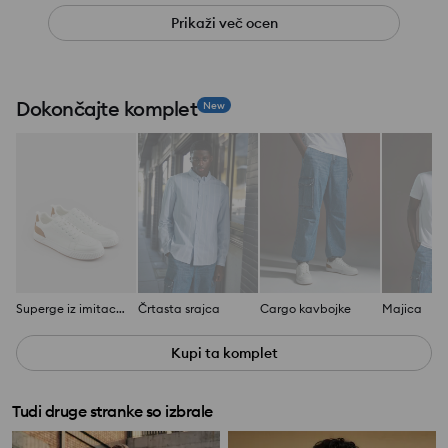
Prikaži več ocen
Dokončajte komplet
New
Superge iz imitacije usnja
Črtasta srajca
Cargo kavbojke
Majica
Kupi ta komplet
Tudi druge stranke so izbrale