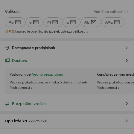
Velikost
Vodič po velikostih
XS
S
M
L
XL
XXL
91
%
kupcev je ocenilo, da izdelek ustreza velikosti
Dostopnost v prodajalnah
Dostava
Poslovalnice
Vedno brezplačno
Kurir/prevzemno mes
Večina paketov prispe v roku 5 delovnih dneh
Večina paketov prispe
Podrobnosti >
Podrobnosti >
Brezplačno vračilo
Opis izdelka
7999Y-59X