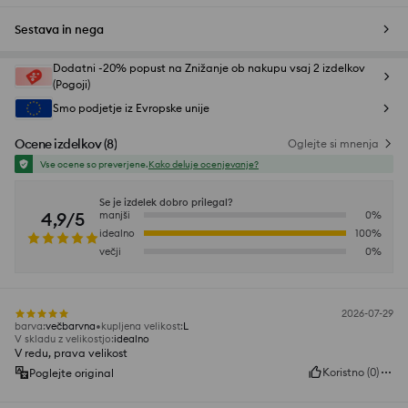
Sestava in nega
Dodatni -20% popust na Znižanje ob nakupu vsaj 2 izdelkov
(Pogoji)
Smo podjetje iz Evropske unije
Ocene izdelkov
(
8
)
Oglejte si mnenja
Vse ocene so preverjene.
Kako deluje ocenjevanje?
Se je izdelek dobro prilegal?
4,9/5
manjši
0
%
idealno
100
%
večji
0
%
2026-07-29
barva
:
večbarvna
kupljena velikost
:
L
V skladu z velikostjo
:
idealno
V redu, prava velikost
Koristno
(
0
)
Poglejte original