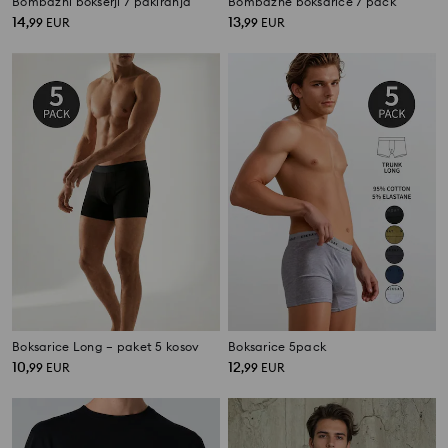
Bombažni bokserji 7 pakiranja
Bombažne boksarice 7 pack
14
13
,
99
EUR
,
99
EUR
Boksarice Long – paket 5 kosov
Boksarice 5pack
10
12
,
99
EUR
,
99
EUR