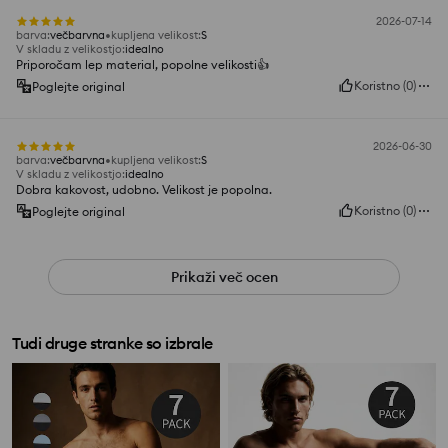
2026-07-14
barva
:
večbarvna
kupljena velikost
:
S
V skladu z velikostjo
:
idealno
Priporočam lep material, popolne velikosti👍️
Koristno
(
0
)
Poglejte original
2026-06-30
barva
:
večbarvna
kupljena velikost
:
S
V skladu z velikostjo
:
idealno
Dobra kakovost, udobno. Velikost je popolna.
Koristno
(
0
)
Poglejte original
Prikaži več ocen
Tudi druge stranke so izbrale