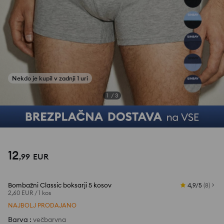
Nekdo je kupil v zadnji 1 uri
1
/
3
12
,
99
EUR
Bombažni Classic boksarji 5 kosov
4,9/5
(
8
)
2,60 EUR
/
1 kos
NAJBOLJ PRODAJANO
Barva
:
večbarvna