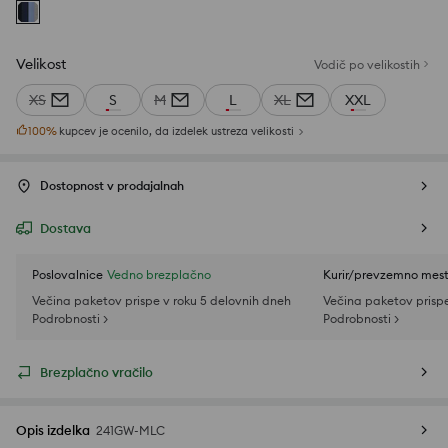
Velikost
Vodič po velikostih
XS
S
M
L
XL
XXL
100
%
kupcev je ocenilo, da izdelek ustreza velikosti
Dostopnost v prodajalnah
Dostava
Poslovalnice
Vedno brezplačno
Kurir/prevzemno mes
Večina paketov prispe v roku 5 delovnih dneh
Večina paketov prispe
Podrobnosti >
Podrobnosti >
Brezplačno vračilo
Opis izdelka
241GW-MLC