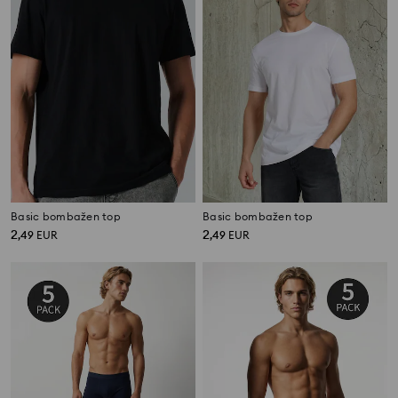
Basic bombažen top
Basic bombažen top
2
2
,
49
EUR
,
49
EUR