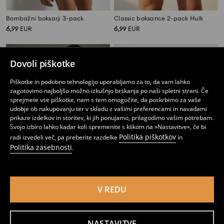
Bombažni boksarji 3-pack
Classic boksarice 2-pack Hulk
6
6
,
99
EUR
,
99
EUR
Dovoli piškotke
Piškotke in podobno tehnologijo uporabljamo za to, da vam lahko
zagotovimo najboljšo možno izkušnjo brskanja po naši spletni strani. Če
sprejmete vse piškotke, nam s tem omogočite, da poskrbimo za vaše
udobje ob nakupovanju ter v skladu z vašimi preferencami in navadami
prikaze izdelkov in storitev, ki jih ponujamo, prilagodimo vašim potrebam.
Svojo izbiro lahko kadar koli spremenite s klikom na »Nastavitve«, če bi
Politika piškotkov
radi izvedeli več, pa preberite razdelke
in
Politika zasebnosti
.
V REDU
Bombažni Classic boksarji 7 kosov
Bombažni boksarji 3-pack
13
6
,
99
EUR
,
99
EUR
NASTAVITVE