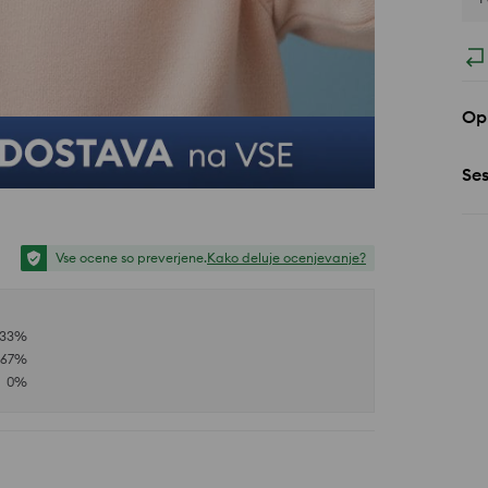
Opi
Se
Vse ocene so preverjene.
Kako deluje ocenjevanje?
33
%
67
%
0
%