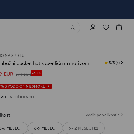
O NA SPLETU
mbažni bucket hat s cvetličnim motivom
5/5
(
6
)
9
EUR
-63%
3
,
99
EUR
0%
S KODO
OMNI20MORE
rva
:
večbarvna
ikost
Vodič po velikostih
3-6 MESECI
6-9 MESECI
9-12 MESECI