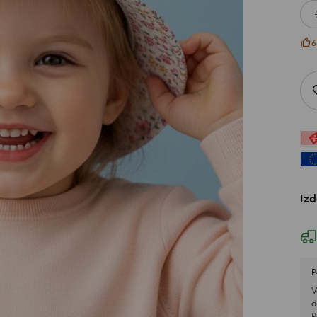
6
Izd
P
V
d
P