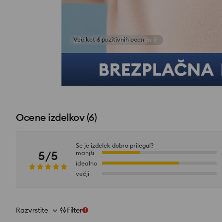
Poglej fotografije iz ocen
Ocene izdelkov
(
6
)
Se je izdelek dobro prilegal?
5/5
manjši
idealno
večji
Razvrstite
Filter
1