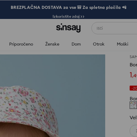
BREZPLAČNA DOSTAVA za vse 🎒 Za spletna plačila 📲
Izkoristite zdaj >>
Išči
Priporočeno
Ženske
Dom
Otrok
Moški
SAM
Bo
1
,
4
-2
Ba
Vel