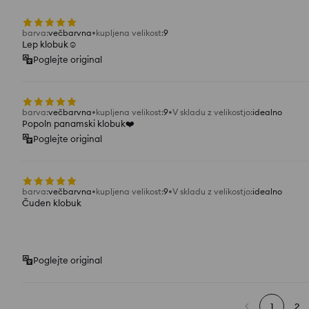
barva
:
večbarvna
kupljena velikost
:
9
Lep klobuk☺️
Poglejte original
barva
:
večbarvna
kupljena velikost
:
9
V skladu z velikostjo
:
idealno
Popoln panamski klobuk❤️
Poglejte original
barva
:
večbarvna
kupljena velikost
:
9
V skladu z velikostjo
:
idealno
Čuden klobuk
Poglejte original
1
2