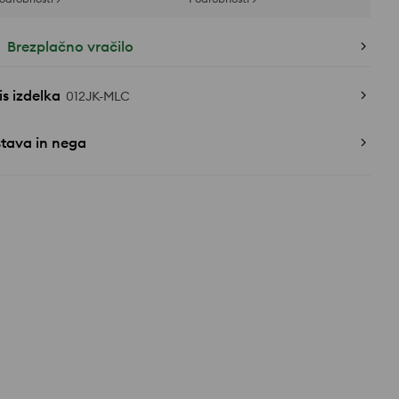
Brezplačno vračilo
s izdelka
012JK-MLC
stava in nega