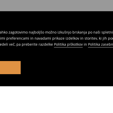
ahko zagotovimo najboljšo možno izkušnjo brskanja po naši spletni
mi preferencami in navadami prikaze izdelkov in storitev, ki jih p
vedeli več, pa preberite razdelke
Politika piškotkov
in
Politika zasebn