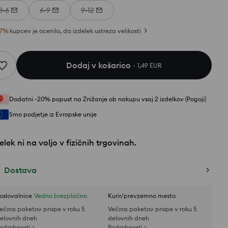
3-6
6-9
9-12
7
%
kupcev je ocenilo, da izdelek ustreza velikosti
Dodaj v košarico
1,49 EUR
Dodatni -20% popust na Znižanje ob nakupu vsaj 2 izdelkov (Pogoji)
Smo podjetje iz Evropske unije
elek ni na voljo v fizičnih trgovinah.
Dostava
oslovalnice
Vedno brezplačno
Kurir/prevzemno mesto
ečina paketov prispe v roku 5
Večina paketov prispe v roku 5
elovnih dneh
delovnih dneh
odrobnosti >
Podrobnosti >