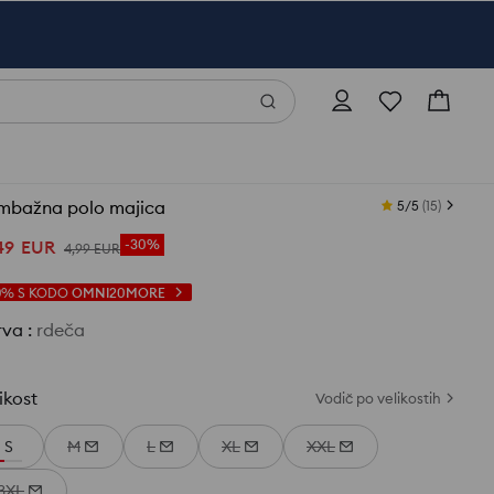
mbažna polo majica
5/5
(
15
)
49
EUR
-30%
4
,
99
EUR
0%
S KODO
OMNI20MORE
rva
:
rdeča
ikost
Vodič po velikostih
S
M
L
XL
XXL
3XL