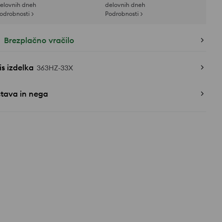
elovnih dneh
delovnih dneh
odrobnosti >
Podrobnosti >
Brezplačno vračilo
s izdelka
363HZ-33X
stava in nega