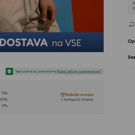
d
P
Opi
Se
Vse ocene so preverjene.
Kako deluje ocenjevanje?
0
%
Najbolje ocenjen
100
%
v kategoriji majice
0
%