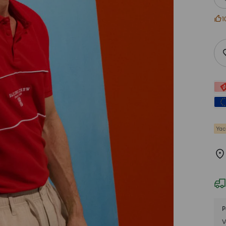
1
Yac
P
V