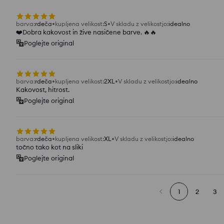
barva
:
rdeča
kupljena velikost
:
S
V skladu z velikostjo
:
idealno
❤️Dobra kakovost in žive nasičene barve. 🔥🔥
Poglejte original
barva
:
rdeča
kupljena velikost
:
2XL
V skladu z velikostjo
:
idealno
Kakovost, hitrost.
Poglejte original
barva
:
rdeča
kupljena velikost
:
XL
V skladu z velikostjo
:
idealno
točno tako kot na sliki
Poglejte original
1
2
3