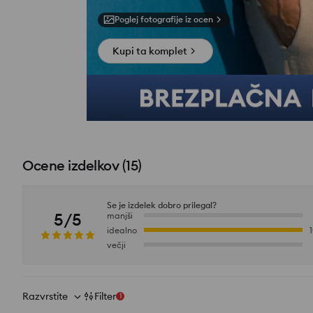
Poglej fotografije iz ocen
Kupi ta komplet
Ocene izdelkov
(
15
)
Se je izdelek dobro prilegal?
5/5
manjši
idealno
večji
Razvrstite
Filter
1