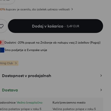
00
%
kupcev je ocenilo, da izdelek ustreza velikosti
Dodaj v košarico
3,49 EUR
Dodatni -20% popust na Znižanje ob nakupu vsaj 2 izdelkov (Pogoji)
Smo podjetje iz Evropske unije
hting Club
Dostopnost v prodajalnah
Dostava
oslovalnice
Vedno brezplačno
Kurir/prevzemno mesto
ečina paketov prispe v roku 5
Večina paketov prispe v roku 5