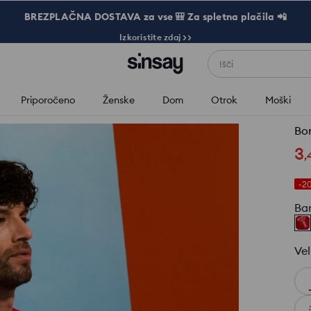
BREZPLAČNA DOSTAVA za vse 🎒 Za spletna plačila 📲
Izkoristite zdaj >>
Išči
Priporočeno
Ženske
Dom
Otrok
Moški
Bo
3
,
-2
Ba
Vel