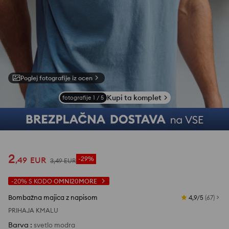
Poglej fotografije iz ocen
Kupi ta komplet
fotografije
1
/
5
2
,
49
EUR
-29%
3
,
49
EUR
-20%
S KODO
OMNI20MORE
Bombažna majica z napisom
4,9/5
(
67
)
PRIHAJA KMALU
Barva
:
svetlo modra