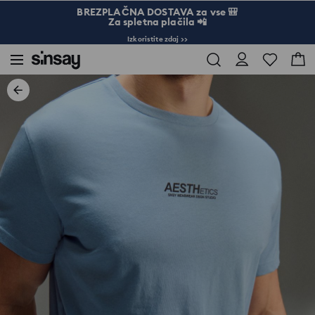
BREZPLAČNA DOSTAVA za vse 🎒
Za spletna plačila 📲
Izkoristite zdaj >>