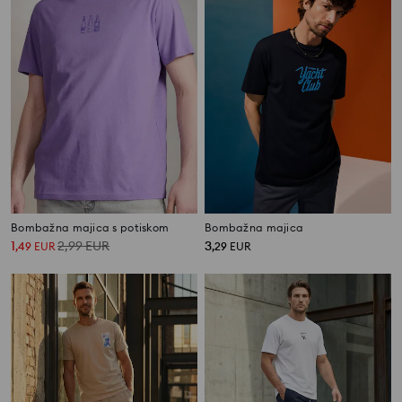
Bombažna majica s potiskom
Bombažna majica
1
2,99
EUR
3
,
49
EUR
,
29
EUR