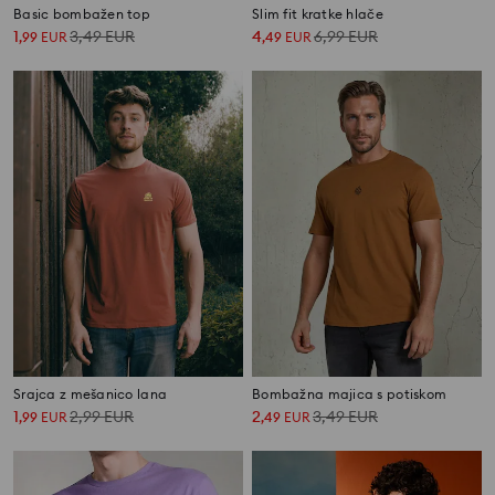
Basic bombažen top
Slim fit kratke hlače
1
3,49
EUR
4
6,99
EUR
,
99
EUR
,
49
EUR
Srajca z mešanico lana
Bombažna majica s potiskom
1
2,99
EUR
2
3,49
EUR
,
99
EUR
,
49
EUR