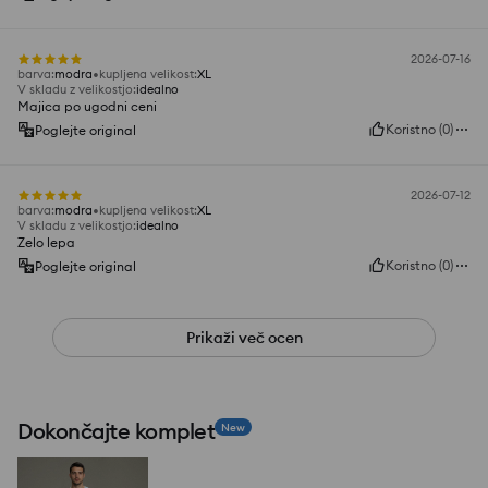
2026-07-16
barva
:
modra
kupljena velikost
:
XL
V skladu z velikostjo
:
idealno
Majica po ugodni ceni
Koristno
(
0
)
Poglejte original
2026-07-12
barva
:
modra
kupljena velikost
:
XL
V skladu z velikostjo
:
idealno
Zelo lepa
Koristno
(
0
)
Poglejte original
Prikaži več ocen
Dokončajte komplet
New