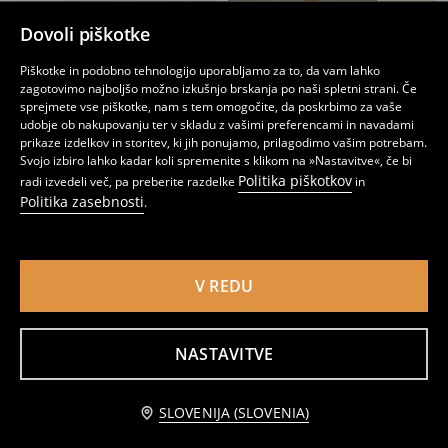
Dovoli piškotke
Piškotke in podobno tehnologijo uporabljamo za to, da vam lahko
zagotovimo najboljšo možno izkušnjo brskanja po naši spletni strani. Če
sprejmete vse piškotke, nam s tem omogočite, da poskrbimo za vaše
udobje ob nakupovanju ter v skladu z vašimi preferencami in navadami
prikaze izdelkov in storitev, ki jih ponujamo, prilagodimo vašim potrebam.
Svojo izbiro lahko kadar koli spremenite s klikom na »Nastavitve«, če bi
Politika piškotkov
radi izvedeli več, pa preberite razdelke
in
Politika zasebnosti
.
V REDU
Bombažna majica s potiskom
Bombažna majica s potiskom pijač
2
2
3,49
EUR
,
99
EUR
,
49
EUR
NASTAVITVE
Obvestite me
SLOVENIJA (SLOVENIA)