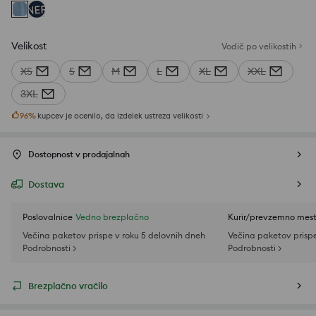
Velikost
Vodič po velikostih
XS
S
M
L
XL
XXL
3XL
96
%
kupcev je ocenilo, da izdelek ustreza velikosti
Dostopnost v prodajalnah
Dostava
Poslovalnice
Vedno brezplačno
Kurir/prevzemno mes
Večina paketov prispe v roku 5 delovnih dneh
Večina paketov prispe
Podrobnosti >
Podrobnosti >
Brezplačno vračilo