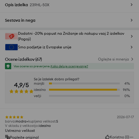
Opis izdelka
239HL-50X
Sestava in nega
Dodatni -20% popust na Znižanje ob nakupu vsaj 2 izdelkov
(Pogoji)
Smo podjetje iz Evropske unije
Ocene izdelkov
(
67
)
Oglejte si mnenja
Vse ocene so preverjene.
Kako deluje ocenjevanje?
Se je izdelek dobro prilegal?
4,9/5
manjši
4
%
idealno
96
%
večji
0
%
2026-07-17
barva
:
modra
kupljena velikost
:
S
V skladu z velikostjo
:
idealno
Ustrezna velikost
Koristno
(
0
)
Poglejte original