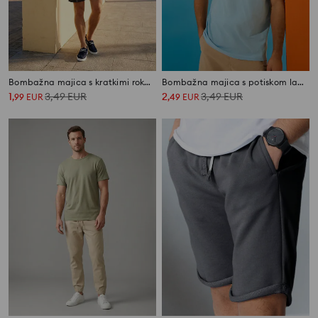
Bombažna majica s kratkimi rokavi
Bombažna majica s potiskom ladje
1
3,49
EUR
2
3,49
EUR
,
99
EUR
,
49
EUR