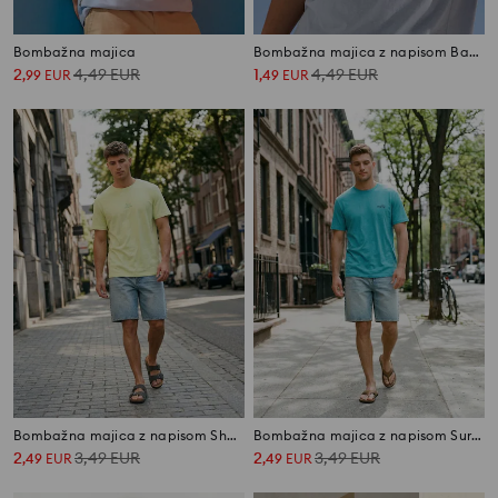
Bombažna majica
Bombažna majica z napisom Baba Boba
2
4,49
EUR
1
4,49
EUR
,
99
EUR
,
49
EUR
Bombažna majica z napisom Show Your Inside
Bombažna majica z napisom Surfing
2
3,49
EUR
2
3,49
EUR
,
49
EUR
,
49
EUR