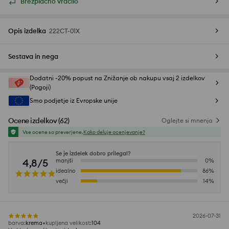
Brezplačno vračilo
Opis izdelka
222CT-01X
Sestava in nega
Dodatni -20% popust na Znižanje ob nakupu vsaj 2 izdelkov
(Pogoji)
Smo podjetje iz Evropske unije
Ocene izdelkov
(
62
)
Oglejte si mnenja
Vse ocene so preverjene.
Kako deluje ocenjevanje?
Se je izdelek dobro prilegal?
4,8/5
manjši
0
%
idealno
86
%
večji
14
%
2026-07-31
barva
:
krema
kupljena velikost
:
104