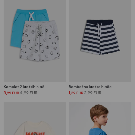
Komplet 2 kratkih hlač
Bombažne kratke hlače
3
4,99
EUR
1
2,99
EUR
,
99
EUR
,
29
EUR