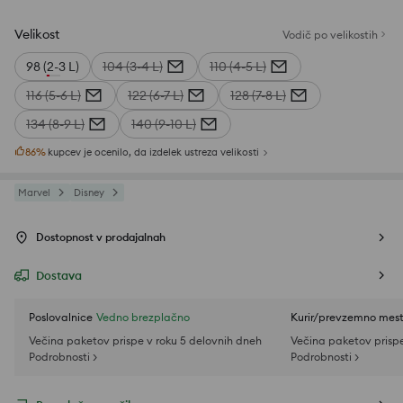
Velikost
Vodič po velikostih
98 (2-3 L)
104 (3-4 L)
110 (4-5 L)
116 (5-6 L)
122 (6-7 L)
128 (7-8 L)
134 (8-9 L)
140 (9-10 L)
86
%
kupcev je ocenilo, da izdelek ustreza velikosti
Marvel
Disney
Dostopnost v prodajalnah
Dostava
Poslovalnice
Vedno brezplačno
Kurir/prevzemno mes
Večina paketov prispe v roku 5 delovnih dneh
Večina paketov prispe
Podrobnosti >
Podrobnosti >