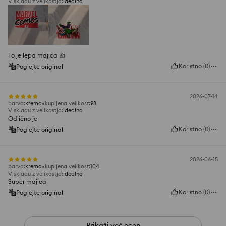
V skladu z velikostjo
:
idealno
To je lepa majica 👍️
Koristno
(
0
)
Poglejte original
2026-07-14
barva
:
krema
kupljena velikost
:
98
V skladu z velikostjo
:
idealno
Odlično je
Koristno
(
0
)
Poglejte original
2026-06-15
barva
:
krema
kupljena velikost
:
104
V skladu z velikostjo
:
idealno
Super majica
Koristno
(
0
)
Poglejte original
Prikaži več ocen