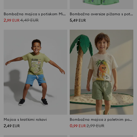
Bombažna majica s potiskom Mickey Mouse
Bombažna oversize pižama s potiskom Marvel
2
4,49
EUR
5
,
99
EUR
,
49
EUR
Majica s kratkimi rokavi
Bombažna majica z poletnim potiskom
2
0
2,99
EUR
,
49
EUR
,
99
EUR