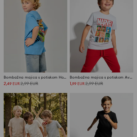
Bombažna majica s potiskom Hot Wheels
Bombažna majica s potiskom Avengers
2
2,99
EUR
1
2,99
EUR
,
49
EUR
,
99
EUR