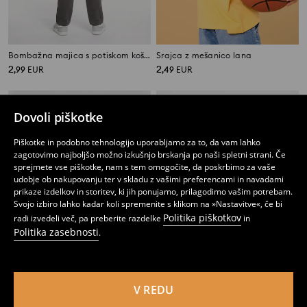
Bombažna majica s potiskom košarkarske žoge
Srajca z mešanico lana
2
2
,
99
EUR
,
49
EUR
Dovoli piškotke
Piškotke in podobno tehnologijo uporabljamo za to, da vam lahko
zagotovimo najboljšo možno izkušnjo brskanja po naši spletni strani. Če
sprejmete vse piškotke, nam s tem omogočite, da poskrbimo za vaše
udobje ob nakupovanju ter v skladu z vašimi preferencami in navadami
prikaze izdelkov in storitev, ki jih ponujamo, prilagodimo vašim potrebam.
Svojo izbiro lahko kadar koli spremenite s klikom na »Nastavitve«, če bi
Politika piškotkov
radi izvedeli več, pa preberite razdelke
in
Politika zasebnosti
.
V REDU
Majica Marvel
Bombažna majica s potiskom Brawl Stars
1
2,99
EUR
1
4,99
EUR
,
99
EUR
,
99
EUR