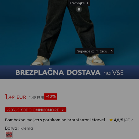
Kavbojke
Superge iz imitacije usnja
1
,
49
EUR
-40%
2
,
49
EUR
-20%
S KODO
OMNI20MORE
Bombažna majica s potiskom na hrbtni strani Marvel
4,8/5
(
62
)
Barva
:
krema