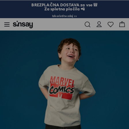
BREZPLAČNA DOSTAVA za vse 🎒
Za spletna plačila 📲
Izkoristite zdaj >>
Sinsay
Otrok
Dečki 3-10
Bombažna majica s potiskom na hrbtni strani Marvel