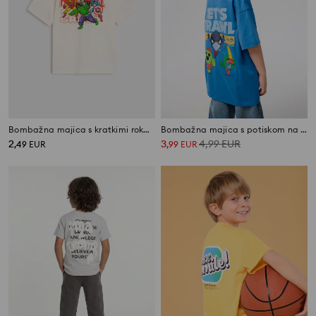
Bombažna majica s kratkimi rokavi Marvel
Bombažna majica s potiskom na hrbtni strani Brawl Stars
2
3
4,99
EUR
,
49
EUR
,
99
EUR