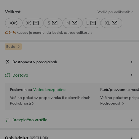
Velikost
Vodič po velikostih
XXS
XS
S
M
L
XL
94
%
kupcev je ocenilo, da izdelek ustreza velikosti
Basic
Dostopnost v prodajalnah
Dostava
Poslovalnice
Vedno brezplačno
Kurir/prevzemno mes
Večina paketov prispe v roku 5 delovnih dneh
Večina paketov prispe
Podrobnosti >
Podrobnosti >
Brezplačno vračilo
Opis izdelka
021CH-01X