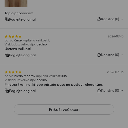
Toplo priporočam
Koristno
(
0
)
Poglejte original
2026-07-16
barva
:
črna
kupljena velikost
:
L
V skladu z velikostjo
:
idealno
Ustreza velikosti
Koristno
(
0
)
Poglejte original
2026-07-06
barva
:
bledo modra
kupljena velikost
:
XXS
V skladu z velikostjo
:
idealno
Prijetna tkanina, ki lepo pristaja pasu na postavi, elegantna.
Koristno
(
0
)
Poglejte original
Prikaži več ocen