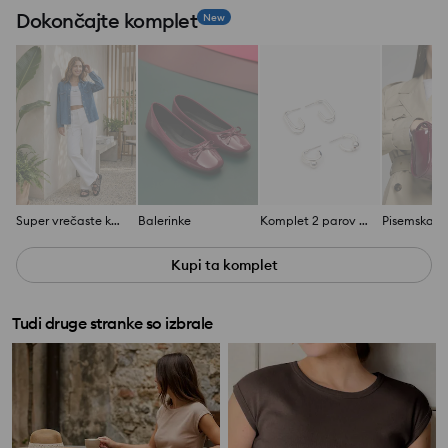
Dokončajte komplet
New
Super vrečaste kavbojke
Balerinke
Komplet 2 parov uhanov
Pisemska t
Kupi ta komplet
Tudi druge stranke so izbrale