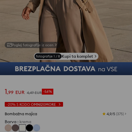
Poglej fotografije iz ocen
Kupi ta komplet
fotografije
1
/
8
1
,
99
EUR
-56%
4
,
49
EUR
-20%
S KODO
OMNI20MORE
Bombažna majica
4,9/5
(
375
)
Barva
:
krema