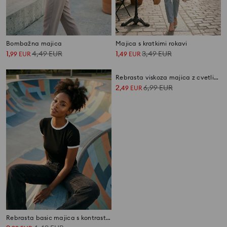
Bombažna majica
Majica s kratkimi rokavi
1
4,49
EUR
1
3,49
EUR
,
99
EUR
,
49
EUR
Rebrasta basic majica s kontrastnim robom in mešanico viskoze
Rebrasta viskoza majica z cvetličnimi aplikacijami