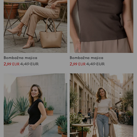
Bombažna majica
Bombažna majica
2
4,49
EUR
2
4,49
EUR
,
99
EUR
,
99
EUR