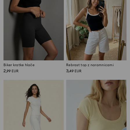
Biker kratke hlače
Rebrast top z naramnicami
2
3
,
99
EUR
,
49
EUR