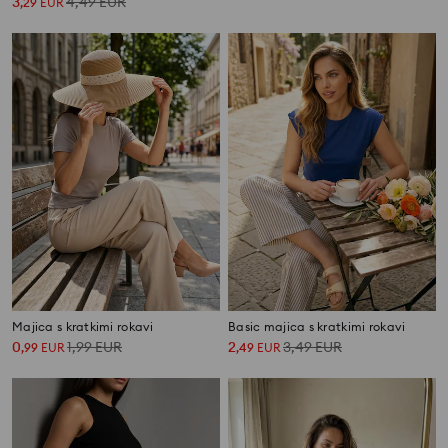
3
4,49
EUR
2
6,99
EUR
,
29
EUR
,
49
EUR
Majica s kratkimi rokavi
Basic majica s kratkimi rokavi
0
1,99
EUR
2
3,49
EUR
,
99
EUR
,
49
EUR