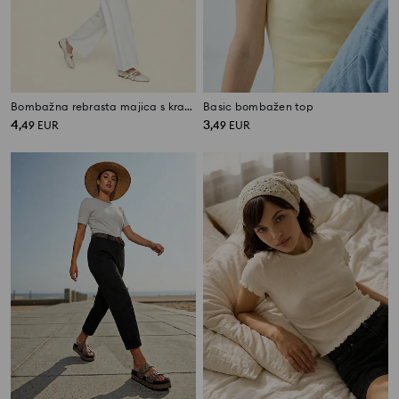
Bombažna rebrasta majica s kratkimi rokavi
Basic bombažen top
4
3
,
49
EUR
,
49
EUR