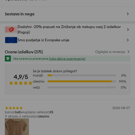
Sestava in nega
Dodatni -20% popust na Znižanje ob nakupu vsaj 2 izdelkov
(Pogoji)
Smo podjetje iz Evropske unije
Ocene izdelkov
(
375
)
Oglejte si mnenja
Vse ocene so preverjene.
Kako deluje ocenjevanje?
Se je izdelek dobro prilegal?
4,9/5
manjši
6
%
idealno
94
%
večji
0
%
2026-08-07
barva
:
bež
kupljena velikost
:
XS
V skladu z velikostjo
:
idealno