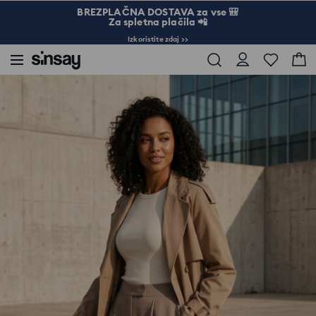
BREZPLAČNA DOSTAVA za vse 🎒
Za spletna plačila 📲
Izkoristite zdaj >>
Sinsay
Ženske
Bombažna majica