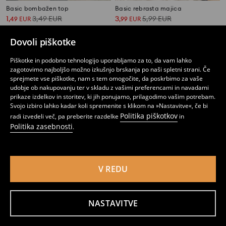
Basic bombažen top
Basic rebrasta majica
1
3,49
EUR
3
5,99
EUR
,
49
EUR
,
99
EUR
Dovoli piškotke
Piškotke in podobno tehnologijo uporabljamo za to, da vam lahko
zagotovimo najboljšo možno izkušnjo brskanja po naši spletni strani. Če
sprejmete vse piškotke, nam s tem omogočite, da poskrbimo za vaše
udobje ob nakupovanju ter v skladu z vašimi preferencami in navadami
prikaze izdelkov in storitev, ki jih ponujamo, prilagodimo vašim potrebam.
Svojo izbiro lahko kadar koli spremenite s klikom na »Nastavitve«, če bi
Politika piškotkov
radi izvedeli več, pa preberite razdelke
in
Politika zasebnosti
.
V REDU
Rebrast crop top
Basic bombažen top
1
3,49
EUR
3
3,99
EUR
,
99
EUR
,
29
EUR
NASTAVITVE