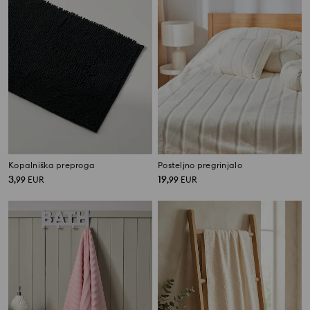
Kopalniška preproga
Posteljno pregrinjalo
3
19
,
99
EUR
,
99
EUR