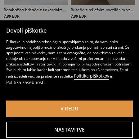
Bombažna brisača z žakardnim vzorcem
Brisača z reliefnim cvetličnim vzorcem
7
7
,
99
EUR
,
99
EUR
Dovoli piškotke
Piškotke in podobno tehnologijo uporabljamo za to, da vam lahko
zagotovimo najboljšo možno izkušnjo brskanja po naši spletni strani. Če
sprejmete vse piškotke, nam s tem omogočite, da poskrbimo za vaše
udobje ob nakupovanju ter v skladu z vašimi preferencami in navadami
prikaze izdelkov in storitev, ki jih ponujamo, prilagodimo vašim potrebam.
Svojo izbiro lahko kadar koli spremenite s klikom na »Nastavitve«, če bi
Politika piškotkov
radi izvedeli več, pa preberite razdelke
in
Politika zasebnosti
.
V REDU
Bombažna kopalna brisača z rastlinskim motivom
Bombažna brisača
7
3
,
99
EUR
,
49
EUR
NASTAVITVE