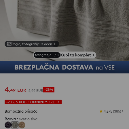
Poglej fotografije iz ocen
Kupi ta komplet
fotografije
1
/
3
4
,
49
EUR
-25%
5
,
99
EUR
-20%
S KODO
OMNI20MORE
Bombažna brisača
4,8/5
(
385
)
Barva
:
svetlo siva