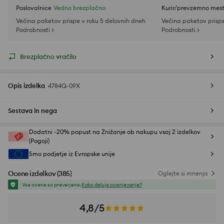
Poslovalnice
Vedno brezplačno
Kurir/prevzemno mes
Večina paketov prispe v roku 5 delovnih dneh
Večina paketov prispe
Podrobnosti >
Podrobnosti >
Brezplačno vračilo
Opis izdelka
4784Q-09X
Sestava in nega
Dodatni -20% popust na Znižanje ob nakupu vsaj 2 izdelkov
(Pogoji)
Smo podjetje iz Evropske unije
Ocene izdelkov
(
385
)
Oglejte si mnenja
Vse ocene so preverjene.
Kako deluje ocenjevanje?
4,8/5