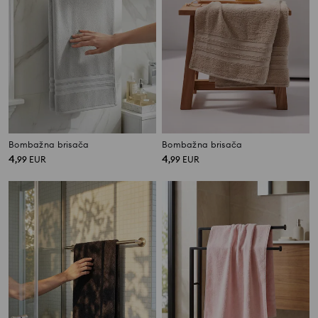
Bombažna brisača
Bombažna brisača
4
4
,
99
EUR
,
99
EUR