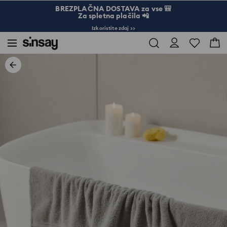
BREZPLAČNA DOSTAVA za vse 🎒
Za spletna plačila 📲
Izkoristite zdaj >>