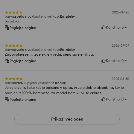
2026-07-28
barva
:
svetlo siva
kupljena velikost
:
En izdelek
So odlični
Koristno
(
0
)
Poglejte original
2026-07-09
barva
:
svetlo siva
kupljena velikost
:
En izdelek
Zadovoljen sem, izdelek je v redu, cena sprejemljiva.
Koristno
(
0
)
Poglejte original
2026-06-30
barva
:
črna
kupljena velikost
:
En izdelek
Je zelo velik, tako kot je opisano v opisu, in zelo dobro absorbira, ker je
narejen iz 100 % bombaža, ta model bom kupil še enkrat.
Koristno
(
0
)
Poglejte original
Prikaži več ocen