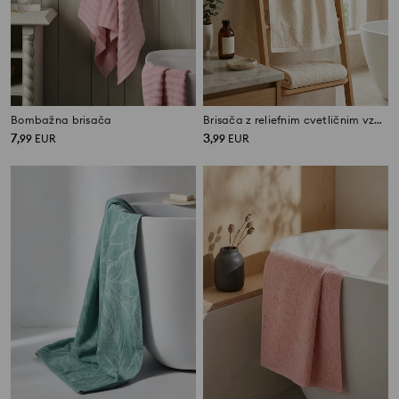
Bombažna brisača
Brisača z reliefnim cvetličnim vzorcem
7
3
,
99
EUR
,
99
EUR