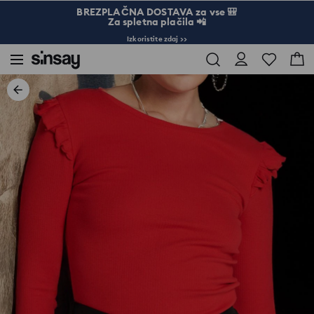
BREZPLAČNA DOSTAVA za vse 🎒
Za spletna plačila 📲
Izkoristite zdaj >>