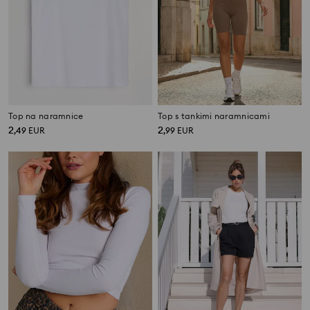
Top na naramnice
Top s tankimi naramnicami
2
2
,
49
EUR
,
99
EUR